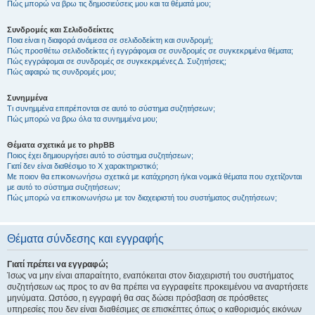
Πώς μπορώ να βρω τις δημοσιεύσεις μου και τα θέματά μου;
Συνδρομές και Σελιδοδείκτες
Ποια είναι η διαφορά ανάμεσα σε σελιδοδείκτη και συνδρομή;
Πώς προσθέτω σελιδοδείκτες ή εγγράφομαι σε συνδρομές σε συγκεκριμένα θέματα;
Πώς εγγράφομαι σε συνδρομές σε συγκεκριμένες Δ. Συζητήσεις;
Πώς αφαιρώ τις συνδρομές μου;
Συνημμένα
Τι συνημμένα επιτρέπονται σε αυτό το σύστημα συζητήσεων;
Πώς μπορώ να βρω όλα τα συνημμένα μου;
Θέματα σχετικά με το phpBB
Ποιος έχει δημιουργήσει αυτό το σύστημα συζητήσεων;
Γιατί δεν είναι διαθέσιμο το Χ χαρακτηριστικό;
Με ποιον θα επικοινωνήσω σχετικά με κατάχρηση ή/και νομικά θέματα που σχετίζονται
με αυτό το σύστημα συζητήσεων;
Πώς μπορώ να επικοινωνήσω με τον διαχειριστή του συστήματος συζητήσεων;
Θέματα σύνδεσης και εγγραφής
Γιατί πρέπει να εγγραφώ;
Ίσως να μην είναι απαραίτητο, εναπόκειται στον διαχειριστή του συστήματος
συζητήσεων ως προς το αν θα πρέπει να εγγραφείτε προκειμένου να αναρτήσετε
μηνύματα. Ωστόσο, η εγγραφή θα σας δώσει πρόσβαση σε πρόσθετες
υπηρεσίες που δεν είναι διαθέσιμες σε επισκέπτες όπως ο καθορισμός εικόνων