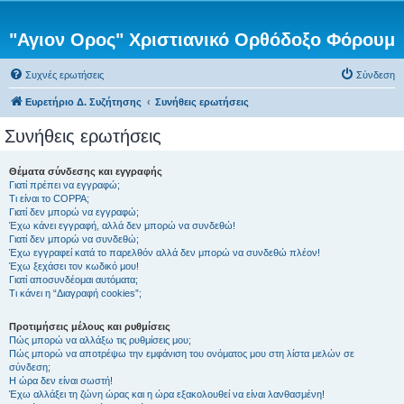
"Αγιον Ορος" Χριστιανικό Ορθόδοξο Φόρουμ
Συχνές ερωτήσεις
Σύνδεση
Ευρετήριο Δ. Συζήτησης
Συνήθεις ερωτήσεις
Συνήθεις ερωτήσεις
Θέματα σύνδεσης και εγγραφής
Γιατί πρέπει να εγγραφώ;
Τι είναι το COPPA;
Γιατί δεν μπορώ να εγγραφώ;
Έχω κάνει εγγραφή, αλλά δεν μπορώ να συνδεθώ!
Γιατί δεν μπορώ να συνδεθώ;
Έχω εγγραφεί κατά το παρελθόν αλλά δεν μπορώ να συνδεθώ πλέον!
Έχω ξεχάσει τον κωδικό μου!
Γιατί αποσυνδέομαι αυτόματα;
Τι κάνει η “Διαγραφή cookies”;
Προτιμήσεις μέλους και ρυθμίσεις
Πώς μπορώ να αλλάξω τις ρυθμίσεις μου;
Πώς μπορώ να αποτρέψω την εμφάνιση του ονόματος μου στη λίστα μελών σε
σύνδεση;
Η ώρα δεν είναι σωστή!
Έχω αλλάξει τη ζώνη ώρας και η ώρα εξακολουθεί να είναι λανθασμένη!