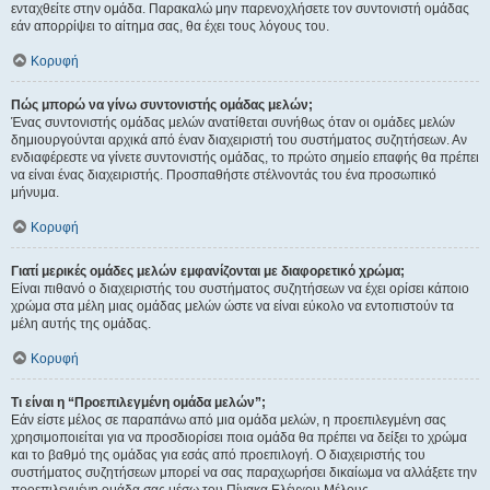
ενταχθείτε στην ομάδα. Παρακαλώ μην παρενοχλήσετε τον συντονιστή ομάδας
εάν απορρίψει το αίτημα σας, θα έχει τους λόγους του.
Κορυφή
Πώς μπορώ να γίνω συντονιστής ομάδας μελών;
Ένας συντονιστής ομάδας μελών ανατίθεται συνήθως όταν οι ομάδες μελών
δημιουργούνται αρχικά από έναν διαχειριστή του συστήματος συζητήσεων. Αν
ενδιαφέρεστε να γίνετε συντονιστής ομάδας, το πρώτο σημείο επαφής θα πρέπει
να είναι ένας διαχειριστής. Προσπαθήστε στέλνοντάς του ένα προσωπικό
μήνυμα.
Κορυφή
Γιατί μερικές ομάδες μελών εμφανίζονται με διαφορετικό χρώμα;
Είναι πιθανό ο διαχειριστής του συστήματος συζητήσεων να έχει ορίσει κάποιο
χρώμα στα μέλη μιας ομάδας μελών ώστε να είναι εύκολο να εντοπιστούν τα
μέλη αυτής της ομάδας.
Κορυφή
Τι είναι η “Προεπιλεγμένη ομάδα μελών”;
Εάν είστε μέλος σε παραπάνω από μια ομάδα μελών, η προεπιλεγμένη σας
χρησιμοποιείται για να προσδιορίσει ποια ομάδα θα πρέπει να δείξει το χρώμα
και το βαθμό της ομάδας για εσάς από προεπιλογή. Ο διαχειριστής του
συστήματος συζητήσεων μπορεί να σας παραχωρήσει δικαίωμα να αλλάξετε την