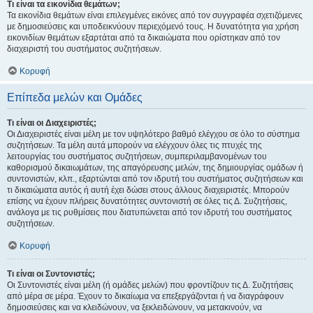
Τι είναι τα εικονίδια θεμάτων;
Τα εικονίδια θεμάτων είναι επιλεγμένες εικόνες από τον συγγραφέα σχετιζόμενες
με δημοσιεύσεις και υποδεικνύουν περιεχόμενό τους. Η δυνατότητα για χρήση
εικονιδίων θεμάτων εξαρτάται από τα δικαιώματα που ορίστηκαν από τον
διαχειριστή του συστήματος συζητήσεων.
Κορυφή
Επίπεδα μελών και Ομάδες
Τι είναι οι Διαχειριστές;
Οι Διαχειριστές είναι μέλη με τον υψηλότερο βαθμό ελέγχου σε όλο το σύστημα
συζητήσεων. Τα μέλη αυτά μπορούν να ελέγχουν όλες τις πτυχές της
λειτουργίας του συστήματος συζητήσεων, συμπεριλαμβανομένων του
καθορισμού δικαιωμάτων, της απαγόρευσης μελών, της δημιουργίας ομάδων ή
συντονιστών, κλπ., εξαρτώνται από τον ιδρυτή του συστήματος συζητήσεων και
τι δικαιώματα αυτός ή αυτή έχει δώσει στους άλλους διαχειριστές. Μπορούν
επίσης να έχουν πλήρεις δυνατότητες συντονιστή σε όλες τις Δ. Συζητήσεις,
ανάλογα με τις ρυθμίσεις που διατυπώνεται από τον ιδρυτή του συστήματος
συζητήσεων.
Κορυφή
Τι είναι οι Συντονιστές;
Οι Συντονιστές είναι μέλη (ή ομάδες μελών) που φροντίζουν τις Δ. Συζητήσεις
από μέρα σε μέρα. Έχουν το δικαίωμα να επεξεργάζονται ή να διαγράφουν
δημοσιεύσεις και να κλειδώνουν, να ξεκλειδώνουν, να μετακινούν, να