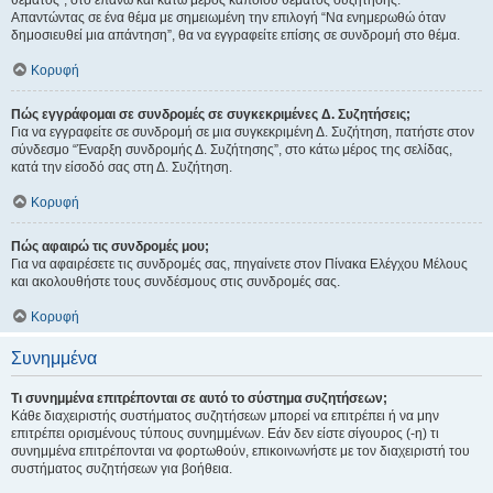
θέματος", στο επάνω και κάτω μέρος κάποιου θέματος συζήτησης.
Απαντώντας σε ένα θέμα με σημειωμένη την επιλογή “Να ενημερωθώ όταν
δημοσιευθεί μια απάντηση”, θα να εγγραφείτε επίσης σε συνδρομή στο θέμα.
Κορυφή
Πώς εγγράφομαι σε συνδρομές σε συγκεκριμένες Δ. Συζητήσεις;
Για να εγγραφείτε σε συνδρομή σε μια συγκεκριμένη Δ. Συζήτηση, πατήστε στον
σύνδεσμο “Έναρξη συνδρομής Δ. Συζήτησης”, στο κάτω μέρος της σελίδας,
κατά την είσοδό σας στη Δ. Συζήτηση.
Κορυφή
Πώς αφαιρώ τις συνδρομές μου;
Για να αφαιρέσετε τις συνδρομές σας, πηγαίνετε στον Πίνακα Ελέγχου Μέλους
και ακολουθήστε τους συνδέσμους στις συνδρομές σας.
Κορυφή
Συνημμένα
Τι συνημμένα επιτρέπονται σε αυτό το σύστημα συζητήσεων;
Κάθε διαχειριστής συστήματος συζητήσεων μπορεί να επιτρέπει ή να μην
επιτρέπει ορισμένους τύπους συνημμένων. Εάν δεν είστε σίγουρος (-η) τι
συνημμένα επιτρέπονται να φορτωθούν, επικοινωνήστε με τον διαχειριστή του
συστήματος συζητήσεων για βοήθεια.