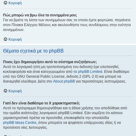
Κορυφή
Πώς μπορώ να βρω όλα τα συνημμένα μου;
Για να βρείτε τη λίστα των συνημμένων σας τα οποία έχετε φορτώσει, πηγαίνετε
στον Πίνακα Ελέγχου Μέλους και ακολουθήστε τους συνδέσμους στην ενότητα
συνημμένων.
Κορυφή
Θέματα σχετικά με το phpBB
Ποιος έχει δημιουργήσει αυτό το σύστημα συζητήσεων;
Αυτό το λογισμικό (στη μη τροποποιημένη του έκδοση) έχει υλοποιηθεί,
κυκλοφορήσει και είναι κατοχυρωμένο από το
phpBB Limited
. Είναι διαθέσιμο
υπό την GNU General Public License, έκδοση 2 (GPL-2.0) και μπορεί να
διανεμηθεί ελεύθερα. Δείτε στο
About phpBB
για περισσότερες λεπτομέρειες.
Κορυφή
Γιατί δεν είναι διαθέσιμο το Χ χαρακτηριστικό;
Αυτό το πρόγραμμα δημιουργήθηκε και η άδεια χρήσης του αποδόθηκε από
την ομάδα ανάπτυξης λογισμικού phpBB Limited. Εάν νομίζετε ότι κάποιο
χαρακτηριστικό πρέπει να προστεθεί, επισκεφθείτε την ιστοσελίδα
phpBB Ideas Centre
, όπου μπορείτε να ψηφίσετε υπάρχουσες ιδέες ή να
προτείνετε νέες λειτουργίες.