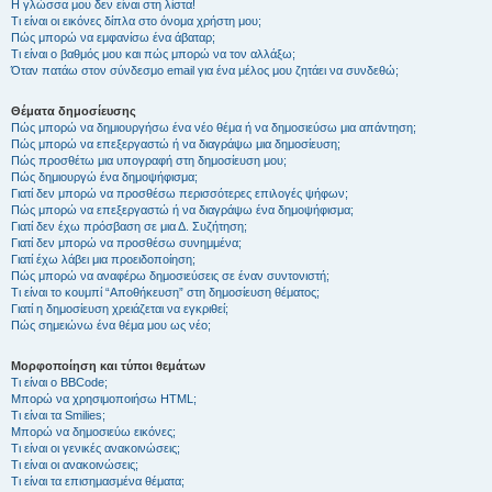
Η γλώσσα μου δεν είναι στη λίστα!
Τι είναι οι εικόνες δίπλα στο όνομα χρήστη μου;
Πώς μπορώ να εμφανίσω ένα άβαταρ;
Τι είναι ο βαθμός μου και πώς μπορώ να τον αλλάξω;
Όταν πατάω στον σύνδεσμο email για ένα μέλος μου ζητάει να συνδεθώ;
Θέματα δημοσίευσης
Πώς μπορώ να δημιουργήσω ένα νέο θέμα ή να δημοσιεύσω μια απάντηση;
Πώς μπορώ να επεξεργαστώ ή να διαγράψω μια δημοσίευση;
Πώς προσθέτω μια υπογραφή στη δημοσίευση μου;
Πώς δημιουργώ ένα δημοψήφισμα;
Γιατί δεν μπορώ να προσθέσω περισσότερες επιλογές ψήφων;
Πώς μπορώ να επεξεργαστώ ή να διαγράψω ένα δημοψήφισμα;
Γιατί δεν έχω πρόσβαση σε μια Δ. Συζήτηση;
Γιατί δεν μπορώ να προσθέσω συνημμένα;
Γιατί έχω λάβει μια προειδοποίηση;
Πώς μπορώ να αναφέρω δημοσιεύσεις σε έναν συντονιστή;
Τι είναι το κουμπί “Αποθήκευση” στη δημοσίευση θέματος;
Γιατί η δημοσίευση χρειάζεται να εγκριθεί;
Πώς σημειώνω ένα θέμα μου ως νέο;
Μορφοποίηση και τύποι θεμάτων
Τι είναι ο BBCode;
Μπορώ να χρησιμοποιήσω HTML;
Τι είναι τα Smilies;
Μπορώ να δημοσιεύω εικόνες;
Τι είναι οι γενικές ανακοινώσεις;
Τι είναι οι ανακοινώσεις;
Τι είναι τα επισημασμένα θέματα;