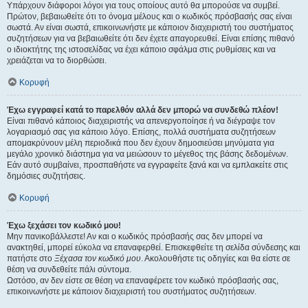
Υπάρχουν διάφοροι λόγοι για τους οποίους αυτό θα μπορούσε να συμβεί.
Πρώτον, βεβαιωθείτε ότι το όνομα μέλους και ο κωδικός πρόσβασής σας είναι
σωστά. Αν είναι σωστά, επικοινωνήστε με κάποιον διαχειριστή του συστήματος
συζητήσεων για να βεβαιωθείτε ότι δεν έχετε απαγορευθεί. Είναι επίσης πιθανό
ο ιδιοκτήτης της ιστοσελίδας να έχει κάποιο σφάλμα στις ρυθμίσεις και να
χρειάζεται να το διορθώσει.
Κορυφή
Έχω εγγραφεί κατά το παρελθόν αλλά δεν μπορώ να συνδεθώ πλέον!
Είναι πιθανό κάποιος διαχειριστής να απενεργοποίησε ή να διέγραψε τον
λογαριασμό σας για κάποιο λόγο. Επίσης, πολλά συστήματα συζητήσεων
απομακρύνουν μέλη περιοδικά που δεν έχουν δημοσιεύσει μηνύματα για
μεγάλο χρονικό διάστημα για να μειώσουν το μέγεθος της βάσης δεδομένων.
Εάν αυτό συμβαίνει, προσπαθήστε να εγγραφείτε ξανά και να εμπλακείτε στις
δημόσιες συζητήσεις.
Κορυφή
Έχω ξεχάσει τον κωδικό μου!
Μην πανικοβάλλεστε! Αν και ο κωδικός πρόσβασής σας δεν μπορεί να
ανακτηθεί, μπορεί εύκολα να επαναφερθεί. Επισκεφθείτε τη σελίδα σύνδεσης και
πατήστε στο
Ξέχασα τον κωδικό μου
. Ακολουθήστε τις οδηγίες και θα είστε σε
θέση να συνδεθείτε πάλι σύντομα.
Ωστόσο, αν δεν είστε σε θέση να επαναφέρετε τον κωδικό πρόσβασής σας,
επικοινωνήστε με κάποιον διαχειριστή του συστήματος συζητήσεων.