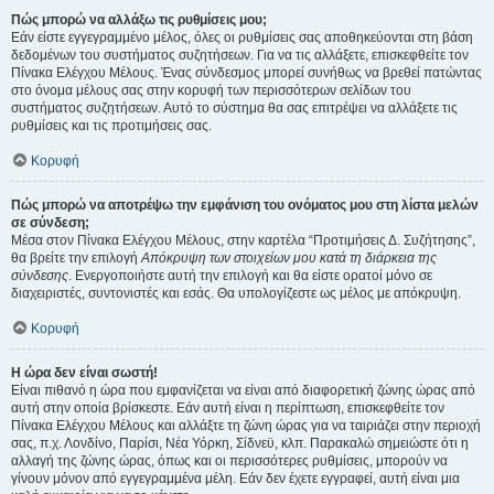
Πώς μπορώ να αλλάξω τις ρυθμίσεις μου;
Εάν είστε εγγεγραμμένο μέλος, όλες οι ρυθμίσεις σας αποθηκεύονται στη βάση
δεδομένων του συστήματος συζητήσεων. Για να τις αλλάξετε, επισκεφθείτε τον
Πίνακα Ελέγχου Μέλους. Ένας σύνδεσμος μπορεί συνήθως να βρεθεί πατώντας
στο όνομα μέλους σας στην κορυφή των περισσότερων σελίδων του
συστήματος συζητήσεων. Αυτό το σύστημα θα σας επιτρέψει να αλλάξετε τις
ρυθμίσεις και τις προτιμήσεις σας.
Κορυφή
Πώς μπορώ να αποτρέψω την εμφάνιση του ονόματος μου στη λίστα μελών
σε σύνδεση;
Μέσα στον Πίνακα Ελέγχου Μέλους, στην καρτέλα “Προτιμήσεις Δ. Συζήτησης”,
θα βρείτε την επιλογή
Απόκρυψη των στοιχείων μου κατά τη διάρκεια της
σύνδεσης
. Ενεργοποιήστε αυτή την επιλογή και θα είστε ορατοί μόνο σε
διαχειριστές, συντονιστές και εσάς. Θα υπολογίζεστε ως μέλος με απόκρυψη.
Κορυφή
Η ώρα δεν είναι σωστή!
Είναι πιθανό η ώρα που εμφανίζεται να είναι από διαφορετική ζώνης ώρας από
αυτή στην οποία βρίσκεστε. Εάν αυτή είναι η περίπτωση, επισκεφθείτε τον
Πίνακα Ελέγχου Μέλους και αλλάξτε τη ζώνη ώρας για να ταιριάζει στην περιοχή
σας, π.χ. Λονδίνο, Παρίσι, Νέα Υόρκη, Σίδνεϋ, κλπ. Παρακαλώ σημειώστε ότι η
αλλαγή της ζώνης ώρας, όπως και οι περισσότερες ρυθμίσεις, μπορούν να
γίνουν μόνον από εγγεγραμμένα μέλη. Εάν δεν έχετε εγγραφεί, αυτή είναι μια