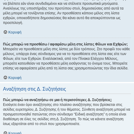
να βλέπετε εάν είναι συνδεδεμένοι και να στέλνετε προσωπικά μηνύματα.
Αναλόγως της υποστήριξης του προτύπου στυλ, δημοσιεύσεις από αυτά τα
μέλη μπορεί να τονίζονται επίσης. Αν προσθέσετε κάποιο μέλος στη λίστα
εχθρών, οποιεσδήποτε δημοσιεύσεις θα κάνει αυτό θα αποκρύπτονται ως
προεπιλογή.
Κορυφή
Πώς μπορώ να προσθέσω / αφαιρέσω μέλη στις λίστες Φίλων και Εχθρών;
Μπορείτε να προσθέσετε μέλη στις λίστες με δύο τρόπους. Στο προφίλ του κάθε
μέλους, υπάρχει ένας σύνδεσμος για να το προσθέσετε στη λίστα σας είτε των
Φίλων, είτε των Εχθρών. Εναλλακτικά, από τον Πίνακα Ελέγχου Μέλους,
μπορείτε κατευθείαν να προσθέσετε μέλη εισάγοντας το όνομα τους. Μπορείτε
επίσης να αφαιρέσετε μέλη από τη λίστα σας χρησιμοποιώντας την ίδια σελίδα.
Κορυφή
Αναζήτηση στις Δ. Συζητήσεις
Πώς μπορώ να αναζητήσω σε μια ή περισσότερες Δ. Συζητήσεις;
Εισάγετε έναν όρο αναζήτησης στο πλαίσιο αναζήτησης που βρίσκεται στις
σελίδες ευρετηρίου, Δ. Συζήτησης ή του θέματος. Σύνθετη αναζήτηση μπορεί να
πραγματοποιηθεί πατώντας στον σύνδεσμο “Ειδική αναζήτηση” η οποία είναι
διαθέσιμη σε όλες τις σελίδες στη Δ. Συζήτηση. Το πώς να κάνετε αναζήτηση
ίσως εξαρτάται από το στυλ που χρησιμοποιείτε.
Κορυφή