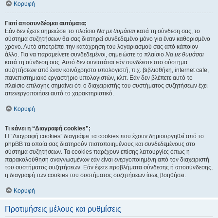
Κορυφή
Γιατί αποσυνδέομαι αυτόματα;
Εάν δεν έχετε σημειώσει το πλαίσιο
Να με θυμάσαι
κατά τη σύνδεση σας, το
σύστημα συζητήσεων θα σας διατηρεί συνδεδεμένο μόνο για έναν καθορισμένο
χρόνο. Αυτό αποτρέπει την κατάχρηση του λογαριασμού σας από κάποιον
άλλο. Για να παραμείνετε συνδεδεμένοι, σημειώστε το πλαίσιο
Να με θυμάσαι
κατά τη σύνδεση σας. Αυτό δεν συνιστάται εάν συνδέεστε στο σύστημα
συζητήσεων από έναν κοινόχρηστο υπολογιστή, π.χ. βιβλιοθήκη, internet cafe,
πανεπιστημιακό εργαστήριο υπολογιστών, κλπ. Εάν δεν βλέπετε αυτό το
πλαίσιο επιλογής σημαίνει ότι ο διαχειριστής του συστήματος συζητήσεων έχει
απενεργοποιήσει αυτό το χαρακτηριστικό.
Κορυφή
Τι κάνει η “Διαγραφή cookies”;
Η “Διαγραφή cookies” διαγράφει τα cookies που έχουν δημιουργηθεί από το
phpBB τα οποία σας διατηρούν πιστοποιημένους και συνδεδεμένους στο
σύστημα συζητήσεων. Τα cookies παρέχουν επίσης λειτουργίες όπως η
παρακολούθηση αναγνωσμένων εάν είναι ενεργοποιημένη από τον διαχειριστή
του συστήματος συζητήσεων. Εάν έχετε προβλήματα σύνδεσης ή αποσύνδεσης,
η διαγραφή των cookies του συστήματος συζητήσεων ίσως βοηθήσει.
Κορυφή
Προτιμήσεις μέλους και ρυθμίσεις