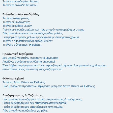
Τι είναι τα κλειδωμένα θέματα;
Τι είναι τα εικονίδια θεμάτων;
Επίπεδα μελών και Ομάδες
Τι είναι οι Διαχειριστές;
Τι είναι οι Συντονιστές;
Τι είναι οι ομάδες μελών;
Πού είναι οι ομάδες μελών και πώς μπορώ να συμμετάσχω σε μια;
Πώς μπορώ να γίνω συντονιστής ομάδας μελών;
Γιατί μερικές ομάδες μελών εμφανίζονται με διαφορετικό χρώμα;
Τι είναι η “Προεπιλεγμένη ομάδα μελών”;
Τι είναι ο σύνδεσμος "Η ομάδα”;
Προσωπικά Μηνύματα
Δεν μπορώ να στείλω προσωπικά μηνύματα!
Λαμβάνω συνέχεια ανεπιθύμητα μηνύματα!
Έχω λάβει ένα μήνυμα spam ή ένα προσβλητικό μήνυμα ηλεκτρονικού ταχυδρομείου
από κάποιο μέλος του συστήματος συζητήσεων!
Φίλοι και εχθροί
Τι είναι η λίστα Φίλων και Εχθρών;
Πώς μπορώ να προσθέσω / αφαιρέσω μέλη στις λίστες Φίλων και Εχθρών;
Αναζήτηση στις Δ. Συζητήσεις
Πώς μπορώ να αναζητήσω σε μια ή περισσότερες Δ. Συζητήσεις;
Γιατί η αναζήτησή μου δεν επιστρέφει αποτελέσματα;
Γιατί η αναζήτηση μου επιστρέφει μια κενή σελίδα;
Πώς μπορώ να αναζητήσω για μέλη;