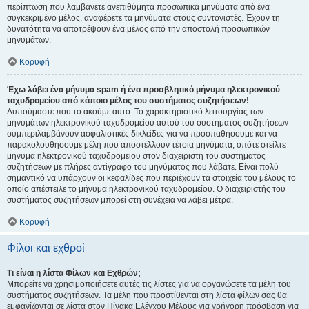
περίπτωση που λαμβάνετε ανεπιθύμητα προσωπικά μηνύματα από ένα
συγκεκριμένο μέλος, αναφέρετε τα μηνύματα στους συντονιστές. Έχουν τη
δυνατότητα να αποτρέψουν ένα μέλος από την αποστολή προσωπικών
μηνυμάτων.
Κορυφή
Έχω λάβει ένα μήνυμα spam ή ένα προσβλητικό μήνυμα ηλεκτρονικού
ταχυδρομείου από κάποιο μέλος του συστήματος συζητήσεων!
Λυπούμαστε που το ακούμε αυτό. Το χαρακτηριστικό λειτουργίας των
μηνυμάτων ηλεκτρονικού ταχυδρομείου αυτού του συστήματος συζητήσεων
συμπεριλαμβάνουν ασφαλιστικές δικλείδες για να προσπαθήσουμε και να
παρακολουθήσουμε μέλη που αποστέλλουν τέτοια μηνύματα, οπότε στείλτε
μήνυμα ηλεκτρονικού ταχυδρομείου στον διαχειριστή του συστήματος
συζητήσεων με πλήρες αντίγραφο του μηνύματος που λάβατε. Είναι πολύ
σημαντικό να υπάρχουν οι κεφαλίδες που περιέχουν τα στοιχεία του μέλους το
οποίο απέστειλε το μήνυμα ηλεκτρονικού ταχυδρομείου. Ο διαχειριστής του
συστήματος συζητήσεων μπορεί στη συνέχεια να λάβει μέτρα.
Κορυφή
Φίλοι και εχθροί
Τι είναι η λίστα Φίλων και Εχθρών;
Μπορείτε να χρησιμοποιήσετε αυτές τις λίστες για να οργανώσετε τα μέλη του
συστήματος συζητήσεων. Τα μέλη που προστίθενται στη λίστα φίλων σας θα
εμφανίζονται σε λίστα στον Πίνακα Ελέγχου Μέλους για γρήγορη πρόσβαση για