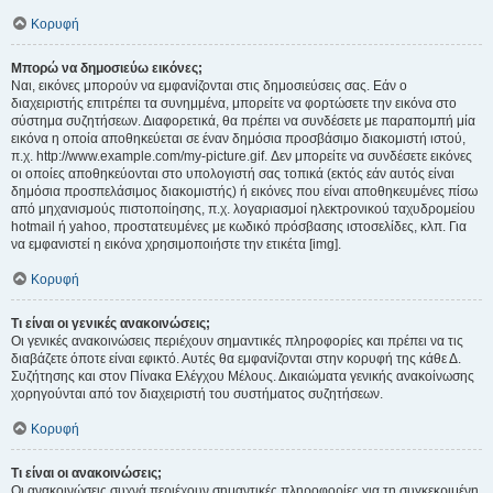
Κορυφή
Μπορώ να δημοσιεύω εικόνες;
Ναι, εικόνες μπορούν να εμφανίζονται στις δημοσιεύσεις σας. Εάν ο
διαχειριστής επιτρέπει τα συνημμένα, μπορείτε να φορτώσετε την εικόνα στο
σύστημα συζητήσεων. Διαφορετικά, θα πρέπει να συνδέσετε με παραπομπή μία
εικόνα η οποία αποθηκεύεται σε έναν δημόσια προσβάσιμο διακομιστή ιστού,
π.χ. http://www.example.com/my-picture.gif. Δεν μπορείτε να συνδέσετε εικόνες
οι οποίες αποθηκεύονται στο υπολογιστή σας τοπικά (εκτός εάν αυτός είναι
δημόσια προσπελάσιμος διακομιστής) ή εικόνες που είναι αποθηκευμένες πίσω
από μηχανισμούς πιστοποίησης, π.χ. λογαριασμοί ηλεκτρονικού ταχυδρομείου
hotmail ή yahoo, προστατευμένες με κωδικό πρόσβασης ιστοσελίδες, κλπ. Για
να εμφανιστεί η εικόνα χρησιμοποιήστε την ετικέτα [img].
Κορυφή
Τι είναι οι γενικές ανακοινώσεις;
Οι γενικές ανακοινώσεις περιέχουν σημαντικές πληροφορίες και πρέπει να τις
διαβάζετε όποτε είναι εφικτό. Αυτές θα εμφανίζονται στην κορυφή της κάθε Δ.
Συζήτησης και στον Πίνακα Ελέγχου Μέλους. Δικαιώματα γενικής ανακοίνωσης
χορηγούνται από τον διαχειριστή του συστήματος συζητήσεων.
Κορυφή
Τι είναι οι ανακοινώσεις;
Οι ανακοινώσεις συχνά περιέχουν σημαντικές πληροφορίες για τη συγκεκριμένη