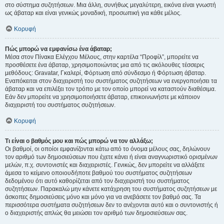
στο σύστημα συζητήσεων. Μια άλλη, συνήθως μεγαλύτερη, εικόνα είναι γνωστή
ως άβαταρ και είναι γενικώς μοναδική, προσωπική για κάθε μέλος.
Κορυφή
Πώς μπορώ να εμφανίσω ένα άβαταρ;
Μέσα στον Πίνακα Ελέγχου Μέλους, στην καρτέλα “Προφίλ”, μπορείτε να
προσθέσετε ένα άβαταρ, χρησιμοποιώντας μια από τις ακόλουθες τέσσερις
μεθόδους: Gravatar, Γκαλερί, Φόρτωση από σύνδεσμο ή Φόρτωση άβαταρ.
Εναπόκειται στον διαχειριστή του συστήματος συζητήσεων να ενεργοποιήσει τα
άβαταρ και να επιλέξει τον τρόπο με τον οποίο μπορεί να καταστούν διαθέσιμα.
Εάν δεν μπορείτε να χρησιμοποιήσετε άβαταρ, επικοινωνήστε με κάποιον
διαχειριστή του συστήματος συζητήσεων.
Κορυφή
Τι είναι ο βαθμός μου και πώς μπορώ να τον αλλάξω;
Οι βαθμοί, οι οποίοι εμφανίζονται κάτω από το όνομα μέλους σας, δηλώνουν
τον αριθμό των δημοσιεύσεων που έχετε κάνει ή είναι αναγνωριστικό ορισμένων
μελών, π.χ. συντονιστές και διαχειριστές. Γενικώς, δεν μπορείτε να αλλάξετε
άμεσα το κείμενο οποιουδήποτε βαθμού του συστήματος συζητήσεων
δεδομένου ότι αυτό καθορίζεται από τον διαχειριστή του συστήματος
συζητήσεων. Παρακαλώ μην κάνετε κατάχρηση του συστήματος συζητήσεων με
άσκοπες δημοσιεύσεις μόνο και μόνο για να ανεβάσετε τον βαθμό σας. Τα
περισσότερα συστήματα συζητήσεων δεν το ανέχονται αυτό και ο συντονιστής ή
ο διαχειριστής απλώς θα μειώσει τον αριθμό των δημοσιεύσεων σας.