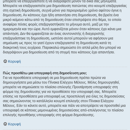
μπορείτε να επεξεργαστείτε ή να διαγράψετε μόνον τα δικά σας μηνύματα.
Μπορείτε να επεξεργαστείτε μια δημοσίευση πατώντας στο κουμπί επεξεργασίας
στη σχετική δημοσίευση, συχνά μόνο για περιορισμένο χρόνο αφότου έγινε η
δημοσίευση. Αν κάποιος έχει ήδη απαντήσει στη δημοσίευση, θα βρείτε ένα
μικρό κείμενο κάτω από τη δημοσίευση όταν επιστρέψετε στο θέμα, το οποίο
αναφέρει πόσες φορές επεξεργαστήκατε το μήνυμα αυτό, μαζί με την
ημερομηνία και την ώρα. Αυτό εμφανίζεται μόνον όταν κάποιος έχει κάνει μια
απάντηση. Δεν θα εμφανίζεται αν ένας συντονιστής ή διαχειριστής
επεξεργάστηκε τη δημοσίευση, ωστόσο αυτοί μπορούν να αφήσουν μια
σημείωση ως προς το γιατί έχουν επεξεργαστεί τη δημοσίευση κατά τη
διακριτική τους ευχέρεια. Παρακαλώ σημειώστε ότι απλά μέλη δεν μπορεί να
διαγράψουν μια δημοσίευση από τη στιγμή που κάποιος έχει απαντήσει.
Κορυφή
Πώς προσθέτω μια υπογραφή στη δημοσίευση μου;
Για να προσθέσετε υπογραφή σε μια δημοσίευση πρέπει πρώτα να
δημιουργήσετε μια μέσω του Πίνακα Ελέγχου Μέλους. Μόλις δημιουργηθεί,
μπορείτε να σημειώσετε το πλαίσιο επιλογής
Προσάρτηση υπογραφής
στη
φόρμα της δημοσίευσης για να προσθέσετε την υπογραφή σας. Μπορείτε
επίσης να προσθέσετε μια υπογραφή ως προεπιλογή για όλες τις δημοσιεύσεις
σας σημειώνοντας το κατάλληλο κουμπί επιλογής στον Πίνακα Ελέγχου
Μέλους. Εάν το κάνετε αυτό, μπορείτε και πάλι να αποτρέψετε να προστεθεί μια
υπογραφή σε κάποιες μεμονωμένες δημοσιεύσεις από-επιλέγοντας το πλαίσιο
επιλογής προσθήκης υπογραφής στη φόρμα δημοσίευσης.
Κορυφή