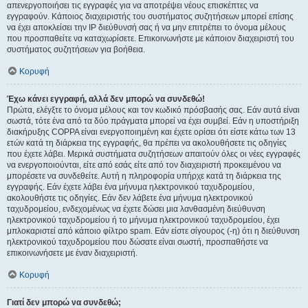
απενεργοποιήσει τις εγγραφές για να αποτρέψει νέους επισκέπτες να
εγγραφούν. Κάποιος διαχειριστής του συστήματος συζητήσεων μπορεί επίσης
να έχει αποκλείσει την IP διεύθυνσή σας ή να μην επιτρέπει το όνομα μέλους
που προσπαθείτε να καταχωρίσετε. Επικοινωνήστε με κάποιον διαχειριστή του
συστήματος συζητήσεων για βοήθεια.
Κορυφή
Έχω κάνει εγγραφή, αλλά δεν μπορώ να συνδεθώ!
Πρώτα, ελέγξτε το όνομα μέλους και τον κωδικό πρόσβασής σας. Εάν αυτά είναι
σωστά, τότε ένα από τα δύο πράγματα μπορεί να έχει συμβεί. Εάν η υποστήριξη
διακήρυξης COPPA είναι ενεργοποιημένη και έχετε ορίσει ότι είστε κάτω των 13
ετών κατά τη διάρκεια της εγγραφής, θα πρέπει να ακολουθήσετε τις οδηγίες
που έχετε λάβει. Μερικά συστήματα συζητήσεων απαιτούν όλες οι νέες εγγραφές
να ενεργοποιούνται, είτε από εσάς είτε από τον διαχειριστή προκειμένου να
μπορέσετε να συνδεθείτε. Αυτή η πληροφορία υπήρχε κατά τη διάρκεια της
εγγραφής. Εάν έχετε λάβει ένα μήνυμα ηλεκτρονικού ταχυδρομείου,
ακολουθήστε τις οδηγίες. Εάν δεν λάβετε ένα μήνυμα ηλεκτρονικού
ταχυδρομείου, ενδεχομένως να έχετε δώσει μια λανθασμένη διεύθυνση
ηλεκτρονικού ταχυδρομείου ή το μήνυμα ηλεκτρονικού ταχυδρομείου, έχει
μπλοκαριστεί από κάποιο φίλτρο spam. Εάν είστε σίγουρος (-η) ότι η διεύθυνση
ηλεκτρονικού ταχυδρομείου που δώσατε είναι σωστή, προσπαθήστε να
επικοινωνήσετε με έναν διαχειριστή.
Κορυφή
Γιατί δεν μπορώ να συνδεθώ;