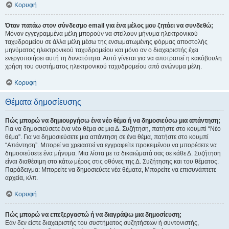
Κορυφή
Όταν πατάω στον σύνδεσμο email για ένα μέλος μου ζητάει να συνδεθώ;
Μόνον εγγεγραμμένα μέλη μπορούν να στείλουν μήνυμα ηλεκτρονικού
ταχυδρομείου σε άλλα μέλη μέσω της ενσωματωμένης φόρμας αποστολής
μηνύματος ηλεκτρονικού ταχυδρομείου και μόνο αν ο διαχειριστής έχει
ενεργοποιήσει αυτή τη δυνατότητα. Αυτό γίνεται για να αποτραπεί η κακόβουλη
χρήση του συστήματος ηλεκτρονικού ταχυδρομείου από ανώνυμα μέλη.
Κορυφή
Θέματα δημοσίευσης
Πώς μπορώ να δημιουργήσω ένα νέο θέμα ή να δημοσιεύσω μια απάντηση;
Για να δημοσιεύσετε ένα νέο θέμα σε μια Δ. Συζήτηση, πατήστε στο κουμπί “Νέο
θέμα”. Για να δημοσιεύσετε μια απάντηση σε ένα θέμα, πατήστε στο κουμπί
“Απάντηση”. Μπορεί να χρειαστεί να εγγραφείτε προκειμένου να μπορέσετε να
δημοσιεύσετε ένα μήνυμα. Μια λίστα με τα δικαιώματά σας σε κάθε Δ. Συζήτηση
είναι διαθέσιμη στο κάτω μέρος στις οθόνες της Δ. Συζήτησης και του θέματος.
Παράδειγμα: Μπορείτε να δημοσιεύετε νέα θέματα, Μπορείτε να επισυνάπτετε
αρχεία, κλπ.
Κορυφή
Πώς μπορώ να επεξεργαστώ ή να διαγράψω μια δημοσίευση;
Εάν δεν είστε διαχειριστής του συστήματος συζητήσεων ή συντονιστής,