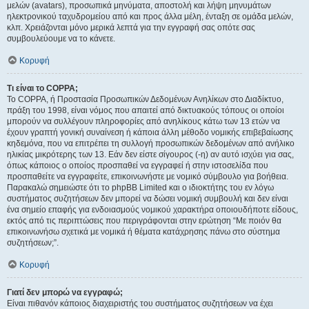
μελών (avatars), προσωπικά μηνύματα, αποστολή και λήψη μηνυμάτων
ηλεκτρονικού ταχυδρομείου από και προς άλλα μέλη, ένταξη σε ομάδα μελών,
κλπ. Χρειάζονται μόνο μερικά λεπτά για την εγγραφή σας οπότε σας
συμβουλεύουμε να το κάνετε.
Κορυφή
Τι είναι το COPPA;
Το COPPA, ή Προστασία Προσωπικών Δεδομένων Ανηλίκων στο Διαδίκτυο,
πράξη του 1998, είναι νόμος που απαιτεί από δικτυακούς τόπους οι οποίοι
μπορούν να συλλέγουν πληροφορίες από ανηλίκους κάτω των 13 ετών να
έχουν γραπτή γονική συναίνεση ή κάποια άλλη μέθοδο νομικής επιβεβαίωσης
κηδεμόνα, που να επιτρέπει τη συλλογή προσωπικών δεδομένων από ανήλικο
ηλικίας μικρότερης των 13. Εάν δεν είστε σίγουρος (-η) αν αυτό ισχύει για σας,
όπως κάποιος ο οποίος προσπαθεί να εγγραφεί ή στην ιστοσελίδα που
προσπαθείτε να εγγραφείτε, επικοινωνήστε με νομικό σύμβουλο για βοήθεια.
Παρακαλώ σημειώστε ότι το phpBB Limited και ο ιδιοκτήτης του εν λόγω
συστήματος συζητήσεων δεν μπορεί να δώσει νομική συμβουλή και δεν είναι
ένα σημείο επαφής για ενδοιασμούς νομικού χαρακτήρα οποιουδήποτε είδους,
εκτός από τις περιπτώσεις που περιγράφονται στην ερώτηση “Με ποιόν θα
επικοινωνήσω σχετικά με νομικά ή θέματα κατάχρησης πάνω στο σύστημα
συζητήσεων;”.
Κορυφή
Γιατί δεν μπορώ να εγγραφώ;
Είναι πιθανόν κάποιος διαχειριστής του συστήματος συζητήσεων να έχει