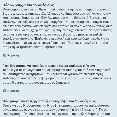
Πώς δημιουργώ ένα δημοψήφισμα;
Όταν δημοσιεύετε ένα νέο θέμα ή επεξεργάζεστε την πρώτη δημοσίευση ενός
θέματος, πατήστε στην καρτέλα “Δημιουργία δημοψηφίσματος” κάτω από την
κύρια φόρμα δημοσίευσης. Εάν δεν μπορείτε να το δείτε αυτό, δεν έχετε τα
κατάλληλα δικαιώματα για να δημιουργήσετε δημοψηφίσματα. Εισάγετε έναν
τίτλο και τουλάχιστον δύο επιλογές στα κατάλληλα πεδία, διασφαλίζοντας κάθε
επιλογή να είναι σε ξεχωριστή γραμμή στην περιοχή κειμένου. Μπορείτε επίσης
να ορίσετε τον αριθμό των επιλογών ενός μέλους που μπορεί να επιλέξει
ψηφίζοντας κάτω από “Επιλογές ανά μέλος”, ένα χρονικό όριο ημερών για το
δημοψήφισμα, (0 για χωρίς χρονικό όριο) και τέλος την επιλογή να επιτρέψετε
στα μέλη να τροποποιούν τις ψήφους τους.
Κορυφή
Γιατί δεν μπορώ να προσθέσω περισσότερες επιλογές ψήφων;
Το όριο για τις επιλογές στα δημοψηφίσματα καθορίζεται από τον διαχειριστή
του συστήματος συζητήσεων. Εάν νομίζετε ότι χρειάζονται περισσότερες
επιλογές στο δικό σας δημοψήφισμα από το επιτρεπόμενο όριο, επικοινωνείτε
με τον διαχειριστή του συστήματος συζητήσεων.
Κορυφή
Πώς μπορώ να επεξεργαστώ ή να διαγράψω ένα δημοψήφισμα;
Όπως και στις δημοσιεύσεις, τα δημοψηφίσματα μπορούν να επεξεργαστούν
μόνον από τον συγγραφέα τους, έναν συντονιστή ή έναν διαχειριστή. Για να
επεξεργαστείτε ένα δημοψήφισμα, επεξεργαστείτε την πρώτη δημοσίευση στο