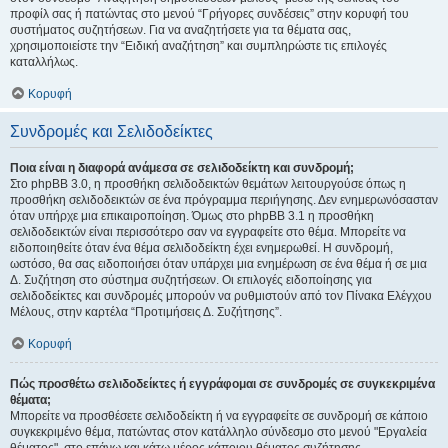
προφίλ σας ή πατώντας στο μενού “Γρήγορες συνδέσεις” στην κορυφή του
συστήματος συζητήσεων. Για να αναζητήσετε για τα θέματα σας,
χρησιμοποιείστε την “Ειδική αναζήτηση” και συμπληρώστε τις επιλογές
καταλλήλως.
Κορυφή
Συνδρομές και Σελιδοδείκτες
Ποια είναι η διαφορά ανάμεσα σε σελιδοδείκτη και συνδρομή;
Στο phpBB 3.0, η προσθήκη σελιδοδεικτών θεμάτων λειτουργούσε όπως η
προσθήκη σελιδοδεικτών σε ένα πρόγραμμα περιήγησης. Δεν ενημερωνόσασταν
όταν υπήρχε μια επικαιροποίηση. Όμως στο phpBB 3.1 η προσθήκη
σελιδοδεικτών είναι περισσότερο σαν να εγγραφείτε στο θέμα. Μπορείτε να
ειδοποιηθείτε όταν ένα θέμα σελιδοδείκτη έχει ενημερωθεί. Η συνδρομή,
ωστόσο, θα σας ειδοποιήσει όταν υπάρχει μια ενημέρωση σε ένα θέμα ή σε μια
Δ. Συζήτηση στο σύστημα συζητήσεων. Οι επιλογές ειδοποίησης για
σελιδοδείκτες και συνδρομές μπορούν να ρυθμιστούν από τον Πίνακα Ελέγχου
Μέλους, στην καρτέλα “Προτιμήσεις Δ. Συζήτησης”.
Κορυφή
Πώς προσθέτω σελιδοδείκτες ή εγγράφομαι σε συνδρομές σε συγκεκριμένα
θέματα;
Μπορείτε να προσθέσετε σελιδοδείκτη ή να εγγραφείτε σε συνδρομή σε κάποιο
συγκεκριμένο θέμα, πατώντας στον κατάλληλο σύνδεσμο στο μενού "Εργαλεία