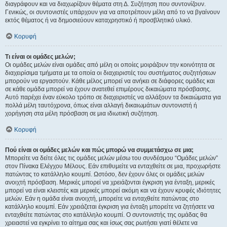
διαγράφουν και να διαχωρίζουν θέματα στη Δ. Συζήτηση που συντονίζουν.
Γενικώς, οι συντονιστές υπάρχουν για να αποτρέπουν μέλη από το να βγαίνουν
εκτός θέματος ή να δημοσιεύουν καταχρηστικό ή προσβλητικό υλικό.
Κορυφή
Τι είναι οι ομάδες μελών;
Οι ομάδες μελών είναι ομάδες από μέλη οι οποίες μοιράζουν την κοινότητα σε
διαχειρίσιμα τμήματα με τα οποία οι διαχειριστές του συστήματος συζητήσεων
μπορούν να εργαστούν. Κάθε μέλος μπορεί να ανήκει σε διάφορες ομάδες και
σε κάθε ομάδα μπορεί να έχουν ανατεθεί επιμέρους δικαιώματα πρόσβασης.
Αυτό παρέχει έναν εύκολο τρόπο σε διαχειριστές να αλλάξουν τα δικαιώματα για
πολλά μέλη ταυτόχρονα, όπως είναι αλλαγή δικαιωμάτων συντονιστή ή
χορήγηση στα μέλη πρόσβαση σε μια ιδιωτική συζήτηση.
Κορυφή
Πού είναι οι ομάδες μελών και πώς μπορώ να συμμετάσχω σε μια;
Μπορείτε να δείτε όλες τις ομάδες μελών μέσω του συνδέσμου “Ομάδες μελών”
στον Πίνακα Ελέγχου Μέλους. Εάν επιθυμείτε να ενταχθείτε σε μια, προχωρήστε
πατώντας το κατάλληλο κουμπί. Ωστόσο, δεν έχουν όλες οι ομάδες μελών
ανοιχτή πρόσβαση. Μερικές μπορεί να χρειάζονται έγκριση για ένταξη, μερικές
μπορεί να είναι κλειστές και μερικές μπορεί ακόμη και να έχουν κρυφές ιδιότητες
μελών. Εάν η ομάδα είναι ανοιχτή, μπορείτε να ενταχθείτε πατώντας στο
κατάλληλο κουμπί. Εάν χρειάζεται έγκριση για ένταξη μπορείτε να ζητήσετε να
ενταχθείτε πατώντας στο κατάλληλο κουμπί. Ο συντονιστής της ομάδας θα
χρειαστεί να εγκρίνει το αίτημα σας και ίσως σας ρωτήσει γιατί θέλετε να