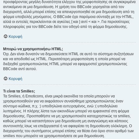
προσφέροντας μεγάλη δυνατότητα ελέγχου της μορφοποίησης σε συγκεκριμένα
αντικείμενα σε μια δημοσίευση. Η χρήση του BBCode χορηγείται από τον
διαχειριστή, αλλά μπορεί επίσης να απενεργοποιηθεί σε μια δημοσίευση από τη
φόρμα υποβολής μηνύματος. Ο BBCode έχει παρόμοια σύνταξη με την HTML,
αλλά οι εντολές περικλείονται σε αγκύλες [ και ] αντί < και >. Για περισσότερες
πληροφορίες για τον BBCode δείτε τον οδηγό από τη φόρμα δημοσίευσης.
Κορυφή
Μπορώ να χρησιμοποιήσω HTML;
Όχι. Δεν είναι δυνατόν να δημοσιεύσετε HTML σε αυτό το σύστημα συζητήσεων
και να αποδοθεί ως HTML. Περισσότερη μορφοποίηση η οποία μπορεί να
διεξαχθεί χρησιμοποιώντας HTML μπορεί να εφαρμοστεί χρησιμοποιώντας
BBCode αντί αυτού.
Κορυφή
Τι είναι τα Smilies;
Τα Smilies, ή Emoticons, είναι μικρά εικονίδια τα οποία μπορούν να
χρησιμοποιηθούν για να εκφράσουν συναίσθημα χρησιμοποιώντας έναν
σύντομο κώδικα, π.χ. :) υποδηλώνει ευτυχισμένος, ενώ :( υποδηλώνει
λυπημένος. Η πλήρης λίστα των εικονιδίων μπορεί να εμφανιστεί στη φόρμα
δημοσίευσης. Προσπαθήστε να μη χρησιμοποιείτε καταχρηστικώς τα smilies,
καθώς μπορεί να καταστήσουν μια δημοσίευση μη αναγνώσιμη και κάποιος
συντονιστής ίσως να επεξεργαστεί ή να αφαιρέσει τη δημοσίευση ολόκληρη. Ο
διαχειριστής του συστήματος μπορεί επίσης να θέσει ένα όριο στον αριθμό των
smilies που μπορείτε να χρησιμοποιήσετε σε μια δημοσίευση.