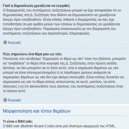
Γιατί η δημοσίευση χρειάζεται να εγκριθεί;
Ο διαχειριστής του συστήματος συζητήσεων μπορεί να έχει αποφασίσει ότι οι
δημοσιεύσεις στη Δ. Συζήτηση που θέλετε να δημοσιεύσετε να χρειάζονται
έλεγχο πριν υποβληθούν. Είναι επίσης πιθανό ο διαχειριστής να σας έχει
τοποθετήσει σε μια ομάδα μελών των οποίων οι δημοσιεύσεις να χρειάζονται
έλεγχο πριν υποβληθούν. Παρακαλώ επικοινωνείτε με τον διαχειριστή του
συστήματος συζητήσεων για περισσότερες πληροφορίες.
Κορυφή
Πώς σημειώνω ένα θέμα μου ως νέο;
Πατώντας στο σύνδεσμο “Σημειώστε το θέμα ως νέο” όταν τον βλέπετε, μπορείτε
να “ανεβάσετε” το θέμα στην κορυφή της Δ. Συζήτησης στην πρώτη σελίδα.
Ωστόσο, αν δεν μπορείτε να το δείτε αυτό, τότε η σημείωση θεμάτων ως νέα
μπορεί να είναι απενεργοποιημένη ή το περιθώριο χρόνου ανάμεσα σε
σημειώσεις θεμάτων ως νέα δεν έχει ακόμη επιτευχθεί. Είναι επίσης δυνατόν να
σημειώσετε ως νέο το θέμα απλώς απαντώντας σε αυτό, ωστόσο, να είστε
σίγουρος (-η) ότι ακολουθείτε τους κανόνες του συστήματος συζητήσεων όταν
το κάνετε αυτό.
Κορυφή
Μορφοποίηση και τύποι θεμάτων
Τι είναι ο BBCode;
Ο BBCode (Bulletin Board Code) είναι μία ιδιαίτερη εφαρμογή της HTML,