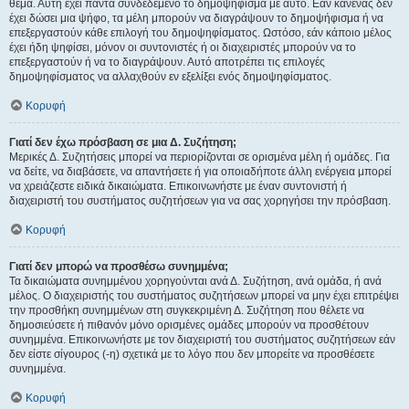
θέμα. Αυτή έχει πάντα συνδεδεμένο το δημοψήφισμα με αυτό. Εάν κανένας δεν
έχει δώσει μια ψήφο, τα μέλη μπορούν να διαγράψουν το δημοψήφισμα ή να
επεξεργαστούν κάθε επιλογή του δημοψηφίσματος. Ωστόσο, εάν κάποιο μέλος
έχει ήδη ψηφίσει, μόνον οι συντονιστές ή οι διαχειριστές μπορούν να το
επεξεργαστούν ή να το διαγράψουν. Αυτό αποτρέπει τις επιλογές
δημοψηφίσματος να αλλαχθούν εν εξελίξει ενός δημοψηφίσματος.
Κορυφή
Γιατί δεν έχω πρόσβαση σε μια Δ. Συζήτηση;
Μερικές Δ. Συζητήσεις μπορεί να περιορίζονται σε ορισμένα μέλη ή ομάδες. Για
να δείτε, να διαβάσετε, να απαντήσετε ή για οποιαδήποτε άλλη ενέργεια μπορεί
να χρειάζεστε ειδικά δικαιώματα. Επικοινωνήστε με έναν συντονιστή ή
διαχειριστή του συστήματος συζητήσεων για να σας χορηγήσει την πρόσβαση.
Κορυφή
Γιατί δεν μπορώ να προσθέσω συνημμένα;
Τα δικαιώματα συνημμένου χορηγούνται ανά Δ. Συζήτηση, ανά ομάδα, ή ανά
μέλος. Ο διαχειριστής του συστήματος συζητήσεων μπορεί να μην έχει επιτρέψει
την προσθήκη συνημμένων στη συγκεκριμένη Δ. Συζήτηση που θέλετε να
δημοσιεύσετε ή πιθανόν μόνο ορισμένες ομάδες μπορούν να προσθέτουν
συνημμένα. Επικοινωνήστε με τον διαχειριστή του συστήματος συζητήσεων εάν
δεν είστε σίγουρος (-η) σχετικά με το λόγο που δεν μπορείτε να προσθέσετε
συνημμένα.
Κορυφή