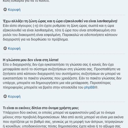
καλή ευκαιρία για να το κάνετε.
Κορυφή
Έχω αλλάξει τη ζώνη ώρας και η ώρα εξακολουθεί να είναι λανθασμένη!
Εάν είστε σίγουρος (-η) ότι έχετε ρυθμίσει τη ζώνη ώρας σωστά και η ώρα
εξακολουθεί να είναι λανθασμένη, τότε ή ώρα που είναι αποθηκευμένη στο
ρολόι του διακομιστή είναι εσφαλμένη. Παρακαλώ να ειδοποιήσετε κάποιον
διαχειριστή για να διορθώσει το πρόβλημα.
Κορυφή
Η γλώσσα μου δεν είναι στη λίστα!
Είτε ο διαχειριστής δεν έχει εγκαταστήσει τη γλώσσα σας ή κανείς δεν έχει
μεταφράσει αυτό το σύστημα συζητήσεων στη γλώσσα σας. Προσπαθήστε να
ζητήσετε από κάποιον διαχειριστή του συστήματος συζητήσεων αν μπορεί να
εγκαταστήσει το πακέτο γλώσσας που χρειάζεστε. Εάν το πακέτο γλώσσας δεν
υπάρχει, μπορείτε να δημιουργήσετε μια νέα μετάφραση. Περισσότερες
πληροφορίες μπορείτε να βρείτε στην ιστοσελίδα του
phpBB
®.
Κορυφή
Τι είναι οι εικόνες δίπλα στο όνομα χρήστη μου;
Υπάρχουν δύο εικόνες οι οποίες μπορεί να εμφανιστούν μαζί με το όνομα
μέλους στην προβολή δημοσιεύσεων. Μια από αυτές μπορεί να είναι μια εικόνα
που σχετίζεται με το βαθμό σας, γενικώς με τη μορφή των άστρων, τετραγώνων
ή κουκίδων, υποδεικνύοντας πόσες δημοσιεύσεις έχετε κάνει ή το αξίωμα σας