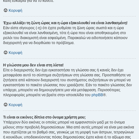
καλή ευκαιρία για να το κάνετε.
Κορυφή
Έχω αλλάξει τη ζώνη ώρας και η ώρα εξακολουθεί να είναι λανθασμένη!
Εάν είστε σίγουρος (-η) ότι έχετε ρυθμίσει τη ζώνη ώρας σωστά και η ώρα
εξακολουθεί να είναι λανθασμένη, τότε ή ώρα που είναι αποθηκευμένη στο
ρολόι του διακομιστή είναι εσφαλμένη. Παρακαλώ να ειδοποιήσετε κάποιον
διαχειριστή για να διορθώσει το πρόβλημα.
Κορυφή
Η γλώσσα μου δεν είναι στη λίστα!
Είτε ο διαχειριστής δεν έχει εγκαταστήσει τη γλώσσα σας ή κανείς δεν έχει
μεταφράσει αυτό το σύστημα συζητήσεων στη γλώσσα σας. Προσπαθήστε να
ζητήσετε από κάποιον διαχειριστή του συστήματος συζητήσεων αν μπορεί να
εγκαταστήσει το πακέτο γλώσσας που χρειάζεστε. Εάν το πακέτο γλώσσας δεν
υπάρχει, μπορείτε να δημιουργήσετε μια νέα μετάφραση. Περισσότερες
πληροφορίες μπορείτε να βρείτε στην ιστοσελίδα του
phpBB
®.
Κορυφή
Τι είναι οι εικόνες δίπλα στο όνομα χρήστη μου;
Υπάρχουν δύο εικόνες οι οποίες μπορεί να εμφανιστούν μαζί με το όνομα
μέλους στην προβολή δημοσιεύσεων. Μια από αυτές μπορεί να είναι μια εικόνα
που σχετίζεται με το βαθμό σας, γενικώς με τη μορφή των άστρων, τετραγώνων
ή κουκίδων, υποδεικνύοντας πόσες δημοσιεύσεις έχετε κάνει ή το αξίωμα σας