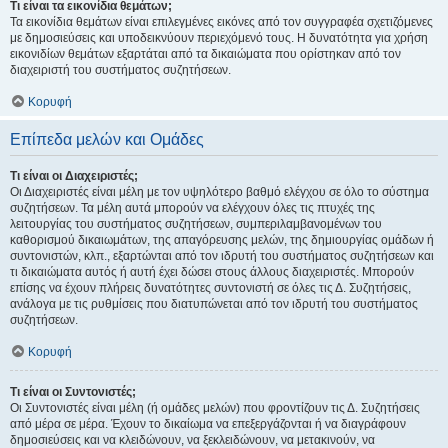
Τι είναι τα εικονίδια θεμάτων;
Τα εικονίδια θεμάτων είναι επιλεγμένες εικόνες από τον συγγραφέα σχετιζόμενες
με δημοσιεύσεις και υποδεικνύουν περιεχόμενό τους. Η δυνατότητα για χρήση
εικονιδίων θεμάτων εξαρτάται από τα δικαιώματα που ορίστηκαν από τον
διαχειριστή του συστήματος συζητήσεων.
Κορυφή
Επίπεδα μελών και Ομάδες
Τι είναι οι Διαχειριστές;
Οι Διαχειριστές είναι μέλη με τον υψηλότερο βαθμό ελέγχου σε όλο το σύστημα
συζητήσεων. Τα μέλη αυτά μπορούν να ελέγχουν όλες τις πτυχές της
λειτουργίας του συστήματος συζητήσεων, συμπεριλαμβανομένων του
καθορισμού δικαιωμάτων, της απαγόρευσης μελών, της δημιουργίας ομάδων ή
συντονιστών, κλπ., εξαρτώνται από τον ιδρυτή του συστήματος συζητήσεων και
τι δικαιώματα αυτός ή αυτή έχει δώσει στους άλλους διαχειριστές. Μπορούν
επίσης να έχουν πλήρεις δυνατότητες συντονιστή σε όλες τις Δ. Συζητήσεις,
ανάλογα με τις ρυθμίσεις που διατυπώνεται από τον ιδρυτή του συστήματος
συζητήσεων.
Κορυφή
Τι είναι οι Συντονιστές;
Οι Συντονιστές είναι μέλη (ή ομάδες μελών) που φροντίζουν τις Δ. Συζητήσεις
από μέρα σε μέρα. Έχουν το δικαίωμα να επεξεργάζονται ή να διαγράφουν
δημοσιεύσεις και να κλειδώνουν, να ξεκλειδώνουν, να μετακινούν, να