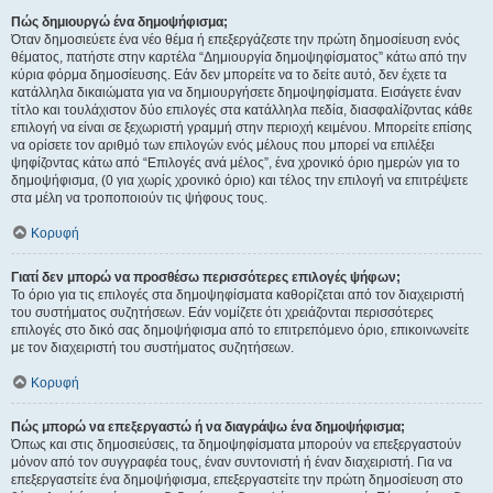
Πώς δημιουργώ ένα δημοψήφισμα;
Όταν δημοσιεύετε ένα νέο θέμα ή επεξεργάζεστε την πρώτη δημοσίευση ενός
θέματος, πατήστε στην καρτέλα “Δημιουργία δημοψηφίσματος” κάτω από την
κύρια φόρμα δημοσίευσης. Εάν δεν μπορείτε να το δείτε αυτό, δεν έχετε τα
κατάλληλα δικαιώματα για να δημιουργήσετε δημοψηφίσματα. Εισάγετε έναν
τίτλο και τουλάχιστον δύο επιλογές στα κατάλληλα πεδία, διασφαλίζοντας κάθε
επιλογή να είναι σε ξεχωριστή γραμμή στην περιοχή κειμένου. Μπορείτε επίσης
να ορίσετε τον αριθμό των επιλογών ενός μέλους που μπορεί να επιλέξει
ψηφίζοντας κάτω από “Επιλογές ανά μέλος”, ένα χρονικό όριο ημερών για το
δημοψήφισμα, (0 για χωρίς χρονικό όριο) και τέλος την επιλογή να επιτρέψετε
στα μέλη να τροποποιούν τις ψήφους τους.
Κορυφή
Γιατί δεν μπορώ να προσθέσω περισσότερες επιλογές ψήφων;
Το όριο για τις επιλογές στα δημοψηφίσματα καθορίζεται από τον διαχειριστή
του συστήματος συζητήσεων. Εάν νομίζετε ότι χρειάζονται περισσότερες
επιλογές στο δικό σας δημοψήφισμα από το επιτρεπόμενο όριο, επικοινωνείτε
με τον διαχειριστή του συστήματος συζητήσεων.
Κορυφή
Πώς μπορώ να επεξεργαστώ ή να διαγράψω ένα δημοψήφισμα;
Όπως και στις δημοσιεύσεις, τα δημοψηφίσματα μπορούν να επεξεργαστούν
μόνον από τον συγγραφέα τους, έναν συντονιστή ή έναν διαχειριστή. Για να
επεξεργαστείτε ένα δημοψήφισμα, επεξεργαστείτε την πρώτη δημοσίευση στο