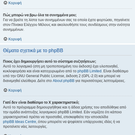
Κορυφή
Πώς μπορώ να βρω όλα τα συνημμένα μου;
Για να βρείτε τη λίστα των συνημμένων σας τα οποία έχετε φορτώσει, πηγαίνετε
στον Πίνακα Ελέγχου Μέλους και ακολουθήστε τους συνδέσμους στην ενότητα
συνημμένων.
Κορυφή
Θέματα σχετικά με το phpBB
Ποιος έχει δημιουργήσει αυτό το σύστημα συζητήσεων;
Αυτό το λογισμικό (στη μη τροποποιημένη του έκδοση) έχει υλοποιηθεί,
κυκλοφορήσει και είναι κατοχυρωμένο από το
phpBB Limited
. Είναι διαθέσιμο
υπό την GNU General Public License, έκδοση 2 (GPL-2.0) και μπορεί να
διανεμηθεί ελεύθερα. Δείτε στο
About phpBB
για περισσότερες λεπτομέρειες.
Κορυφή
Γιατί δεν είναι διαθέσιμο το Χ χαρακτηριστικό;
Αυτό το πρόγραμμα δημιουργήθηκε και η άδεια χρήσης του αποδόθηκε από
την ομάδα ανάπτυξης λογισμικού phpBB Limited. Εάν νομίζετε ότι κάποιο
χαρακτηριστικό πρέπει να προστεθεί, επισκεφθείτε την ιστοσελίδα
phpBB Ideas Centre
, όπου μπορείτε να ψηφίσετε υπάρχουσες ιδέες ή να
προτείνετε νέες λειτουργίες.