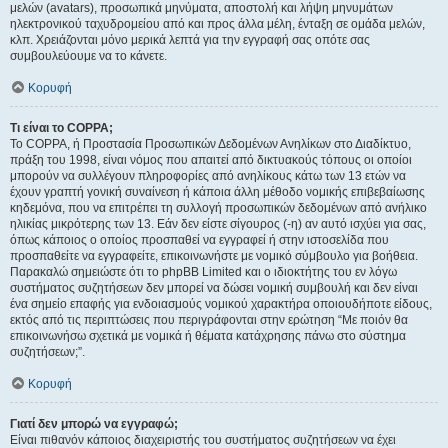
μελών (avatars), προσωπικά μηνύματα, αποστολή και λήψη μηνυμάτων
ηλεκτρονικού ταχυδρομείου από και προς άλλα μέλη, ένταξη σε ομάδα μελών,
κλπ. Χρειάζονται μόνο μερικά λεπτά για την εγγραφή σας οπότε σας
συμβουλεύουμε να το κάνετε.
Κορυφή
Τι είναι το COPPA;
Το COPPA, ή Προστασία Προσωπικών Δεδομένων Ανηλίκων στο Διαδίκτυο,
πράξη του 1998, είναι νόμος που απαιτεί από δικτυακούς τόπους οι οποίοι
μπορούν να συλλέγουν πληροφορίες από ανηλίκους κάτω των 13 ετών να
έχουν γραπτή γονική συναίνεση ή κάποια άλλη μέθοδο νομικής επιβεβαίωσης
κηδεμόνα, που να επιτρέπει τη συλλογή προσωπικών δεδομένων από ανήλικο
ηλικίας μικρότερης των 13. Εάν δεν είστε σίγουρος (-η) αν αυτό ισχύει για σας,
όπως κάποιος ο οποίος προσπαθεί να εγγραφεί ή στην ιστοσελίδα που
προσπαθείτε να εγγραφείτε, επικοινωνήστε με νομικό σύμβουλο για βοήθεια.
Παρακαλώ σημειώστε ότι το phpBB Limited και ο ιδιοκτήτης του εν λόγω
συστήματος συζητήσεων δεν μπορεί να δώσει νομική συμβουλή και δεν είναι
ένα σημείο επαφής για ενδοιασμούς νομικού χαρακτήρα οποιουδήποτε είδους,
εκτός από τις περιπτώσεις που περιγράφονται στην ερώτηση “Με ποιόν θα
επικοινωνήσω σχετικά με νομικά ή θέματα κατάχρησης πάνω στο σύστημα
συζητήσεων;”.
Κορυφή
Γιατί δεν μπορώ να εγγραφώ;
Είναι πιθανόν κάποιος διαχειριστής του συστήματος συζητήσεων να έχει