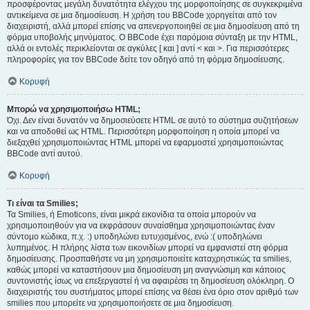
προσφέροντας μεγάλη δυνατότητα ελέγχου της μορφοποίησης σε συγκεκριμένα
αντικείμενα σε μια δημοσίευση. Η χρήση του BBCode χορηγείται από τον
διαχειριστή, αλλά μπορεί επίσης να απενεργοποιηθεί σε μια δημοσίευση από τη
φόρμα υποβολής μηνύματος. Ο BBCode έχει παρόμοια σύνταξη με την HTML,
αλλά οι εντολές περικλείονται σε αγκύλες [ και ] αντί < και >. Για περισσότερες
πληροφορίες για τον BBCode δείτε τον οδηγό από τη φόρμα δημοσίευσης.
Κορυφή
Μπορώ να χρησιμοποιήσω HTML;
Όχι. Δεν είναι δυνατόν να δημοσιεύσετε HTML σε αυτό το σύστημα συζητήσεων
και να αποδοθεί ως HTML. Περισσότερη μορφοποίηση η οποία μπορεί να
διεξαχθεί χρησιμοποιώντας HTML μπορεί να εφαρμοστεί χρησιμοποιώντας
BBCode αντί αυτού.
Κορυφή
Τι είναι τα Smilies;
Τα Smilies, ή Emoticons, είναι μικρά εικονίδια τα οποία μπορούν να
χρησιμοποιηθούν για να εκφράσουν συναίσθημα χρησιμοποιώντας έναν
σύντομο κώδικα, π.χ. :) υποδηλώνει ευτυχισμένος, ενώ :( υποδηλώνει
λυπημένος. Η πλήρης λίστα των εικονιδίων μπορεί να εμφανιστεί στη φόρμα
δημοσίευσης. Προσπαθήστε να μη χρησιμοποιείτε καταχρηστικώς τα smilies,
καθώς μπορεί να καταστήσουν μια δημοσίευση μη αναγνώσιμη και κάποιος
συντονιστής ίσως να επεξεργαστεί ή να αφαιρέσει τη δημοσίευση ολόκληρη. Ο
διαχειριστής του συστήματος μπορεί επίσης να θέσει ένα όριο στον αριθμό των
smilies που μπορείτε να χρησιμοποιήσετε σε μια δημοσίευση.