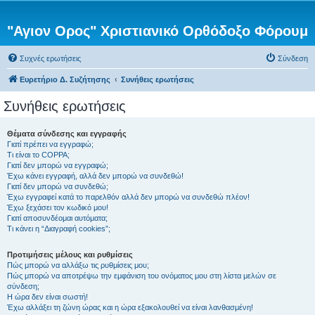
"Αγιον Ορος" Χριστιανικό Ορθόδοξο Φόρουμ
Συχνές ερωτήσεις
Σύνδεση
Ευρετήριο Δ. Συζήτησης
Συνήθεις ερωτήσεις
Συνήθεις ερωτήσεις
Θέματα σύνδεσης και εγγραφής
Γιατί πρέπει να εγγραφώ;
Τι είναι το COPPA;
Γιατί δεν μπορώ να εγγραφώ;
Έχω κάνει εγγραφή, αλλά δεν μπορώ να συνδεθώ!
Γιατί δεν μπορώ να συνδεθώ;
Έχω εγγραφεί κατά το παρελθόν αλλά δεν μπορώ να συνδεθώ πλέον!
Έχω ξεχάσει τον κωδικό μου!
Γιατί αποσυνδέομαι αυτόματα;
Τι κάνει η “Διαγραφή cookies”;
Προτιμήσεις μέλους και ρυθμίσεις
Πώς μπορώ να αλλάξω τις ρυθμίσεις μου;
Πώς μπορώ να αποτρέψω την εμφάνιση του ονόματος μου στη λίστα μελών σε
σύνδεση;
Η ώρα δεν είναι σωστή!
Έχω αλλάξει τη ζώνη ώρας και η ώρα εξακολουθεί να είναι λανθασμένη!