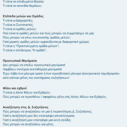
Τι είναι τα κλειδωμένα θέματα;
Τι είναι τα εικονίδια θεμάτων;
Επίπεδα μελών και Ομάδες
Τι είναι οι Διαχειριστές;
Τι είναι οι Συντονιστές;
Τι είναι οι ομάδες μελών;
Πού είναι οι ομάδες μελών και πώς μπορώ να συμμετάσχω σε μια;
Πώς μπορώ να γίνω συντονιστής ομάδας μελών;
Γιατί μερικές ομάδες μελών εμφανίζονται με διαφορετικό χρώμα;
Τι είναι η “Προεπιλεγμένη ομάδα μελών”;
Τι είναι ο σύνδεσμος "Η ομάδα”;
Προσωπικά Μηνύματα
Δεν μπορώ να στείλω προσωπικά μηνύματα!
Λαμβάνω συνέχεια ανεπιθύμητα μηνύματα!
Έχω λάβει ένα μήνυμα spam ή ένα προσβλητικό μήνυμα ηλεκτρονικού ταχυδρομείου
από κάποιο μέλος του συστήματος συζητήσεων!
Φίλοι και εχθροί
Τι είναι η λίστα Φίλων και Εχθρών;
Πώς μπορώ να προσθέσω / αφαιρέσω μέλη στις λίστες Φίλων και Εχθρών;
Αναζήτηση στις Δ. Συζητήσεις
Πώς μπορώ να αναζητήσω σε μια ή περισσότερες Δ. Συζητήσεις;
Γιατί η αναζήτησή μου δεν επιστρέφει αποτελέσματα;
Γιατί η αναζήτηση μου επιστρέφει μια κενή σελίδα;
Πώς μπορώ να αναζητήσω για μέλη;