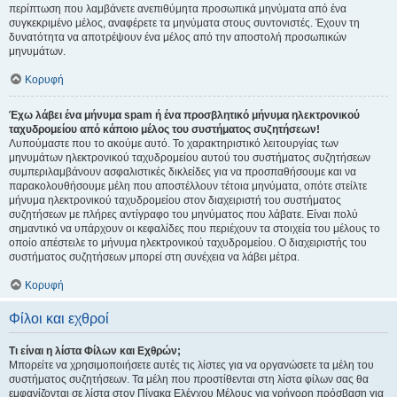
περίπτωση που λαμβάνετε ανεπιθύμητα προσωπικά μηνύματα από ένα
συγκεκριμένο μέλος, αναφέρετε τα μηνύματα στους συντονιστές. Έχουν τη
δυνατότητα να αποτρέψουν ένα μέλος από την αποστολή προσωπικών
μηνυμάτων.
Κορυφή
Έχω λάβει ένα μήνυμα spam ή ένα προσβλητικό μήνυμα ηλεκτρονικού
ταχυδρομείου από κάποιο μέλος του συστήματος συζητήσεων!
Λυπούμαστε που το ακούμε αυτό. Το χαρακτηριστικό λειτουργίας των
μηνυμάτων ηλεκτρονικού ταχυδρομείου αυτού του συστήματος συζητήσεων
συμπεριλαμβάνουν ασφαλιστικές δικλείδες για να προσπαθήσουμε και να
παρακολουθήσουμε μέλη που αποστέλλουν τέτοια μηνύματα, οπότε στείλτε
μήνυμα ηλεκτρονικού ταχυδρομείου στον διαχειριστή του συστήματος
συζητήσεων με πλήρες αντίγραφο του μηνύματος που λάβατε. Είναι πολύ
σημαντικό να υπάρχουν οι κεφαλίδες που περιέχουν τα στοιχεία του μέλους το
οποίο απέστειλε το μήνυμα ηλεκτρονικού ταχυδρομείου. Ο διαχειριστής του
συστήματος συζητήσεων μπορεί στη συνέχεια να λάβει μέτρα.
Κορυφή
Φίλοι και εχθροί
Τι είναι η λίστα Φίλων και Εχθρών;
Μπορείτε να χρησιμοποιήσετε αυτές τις λίστες για να οργανώσετε τα μέλη του
συστήματος συζητήσεων. Τα μέλη που προστίθενται στη λίστα φίλων σας θα
εμφανίζονται σε λίστα στον Πίνακα Ελέγχου Μέλους για γρήγορη πρόσβαση για