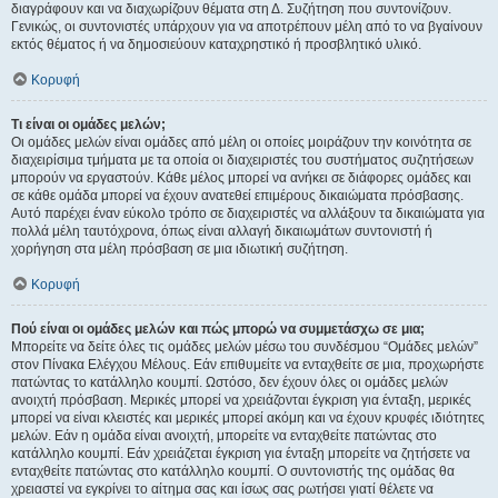
διαγράφουν και να διαχωρίζουν θέματα στη Δ. Συζήτηση που συντονίζουν.
Γενικώς, οι συντονιστές υπάρχουν για να αποτρέπουν μέλη από το να βγαίνουν
εκτός θέματος ή να δημοσιεύουν καταχρηστικό ή προσβλητικό υλικό.
Κορυφή
Τι είναι οι ομάδες μελών;
Οι ομάδες μελών είναι ομάδες από μέλη οι οποίες μοιράζουν την κοινότητα σε
διαχειρίσιμα τμήματα με τα οποία οι διαχειριστές του συστήματος συζητήσεων
μπορούν να εργαστούν. Κάθε μέλος μπορεί να ανήκει σε διάφορες ομάδες και
σε κάθε ομάδα μπορεί να έχουν ανατεθεί επιμέρους δικαιώματα πρόσβασης.
Αυτό παρέχει έναν εύκολο τρόπο σε διαχειριστές να αλλάξουν τα δικαιώματα για
πολλά μέλη ταυτόχρονα, όπως είναι αλλαγή δικαιωμάτων συντονιστή ή
χορήγηση στα μέλη πρόσβαση σε μια ιδιωτική συζήτηση.
Κορυφή
Πού είναι οι ομάδες μελών και πώς μπορώ να συμμετάσχω σε μια;
Μπορείτε να δείτε όλες τις ομάδες μελών μέσω του συνδέσμου “Ομάδες μελών”
στον Πίνακα Ελέγχου Μέλους. Εάν επιθυμείτε να ενταχθείτε σε μια, προχωρήστε
πατώντας το κατάλληλο κουμπί. Ωστόσο, δεν έχουν όλες οι ομάδες μελών
ανοιχτή πρόσβαση. Μερικές μπορεί να χρειάζονται έγκριση για ένταξη, μερικές
μπορεί να είναι κλειστές και μερικές μπορεί ακόμη και να έχουν κρυφές ιδιότητες
μελών. Εάν η ομάδα είναι ανοιχτή, μπορείτε να ενταχθείτε πατώντας στο
κατάλληλο κουμπί. Εάν χρειάζεται έγκριση για ένταξη μπορείτε να ζητήσετε να
ενταχθείτε πατώντας στο κατάλληλο κουμπί. Ο συντονιστής της ομάδας θα
χρειαστεί να εγκρίνει το αίτημα σας και ίσως σας ρωτήσει γιατί θέλετε να