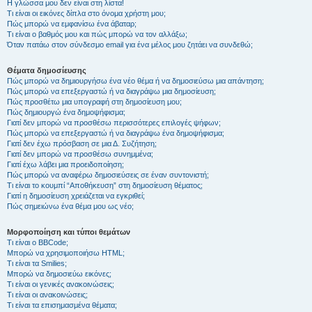
Η γλώσσα μου δεν είναι στη λίστα!
Τι είναι οι εικόνες δίπλα στο όνομα χρήστη μου;
Πώς μπορώ να εμφανίσω ένα άβαταρ;
Τι είναι ο βαθμός μου και πώς μπορώ να τον αλλάξω;
Όταν πατάω στον σύνδεσμο email για ένα μέλος μου ζητάει να συνδεθώ;
Θέματα δημοσίευσης
Πώς μπορώ να δημιουργήσω ένα νέο θέμα ή να δημοσιεύσω μια απάντηση;
Πώς μπορώ να επεξεργαστώ ή να διαγράψω μια δημοσίευση;
Πώς προσθέτω μια υπογραφή στη δημοσίευση μου;
Πώς δημιουργώ ένα δημοψήφισμα;
Γιατί δεν μπορώ να προσθέσω περισσότερες επιλογές ψήφων;
Πώς μπορώ να επεξεργαστώ ή να διαγράψω ένα δημοψήφισμα;
Γιατί δεν έχω πρόσβαση σε μια Δ. Συζήτηση;
Γιατί δεν μπορώ να προσθέσω συνημμένα;
Γιατί έχω λάβει μια προειδοποίηση;
Πώς μπορώ να αναφέρω δημοσιεύσεις σε έναν συντονιστή;
Τι είναι το κουμπί “Αποθήκευση” στη δημοσίευση θέματος;
Γιατί η δημοσίευση χρειάζεται να εγκριθεί;
Πώς σημειώνω ένα θέμα μου ως νέο;
Μορφοποίηση και τύποι θεμάτων
Τι είναι ο BBCode;
Μπορώ να χρησιμοποιήσω HTML;
Τι είναι τα Smilies;
Μπορώ να δημοσιεύω εικόνες;
Τι είναι οι γενικές ανακοινώσεις;
Τι είναι οι ανακοινώσεις;
Τι είναι τα επισημασμένα θέματα;