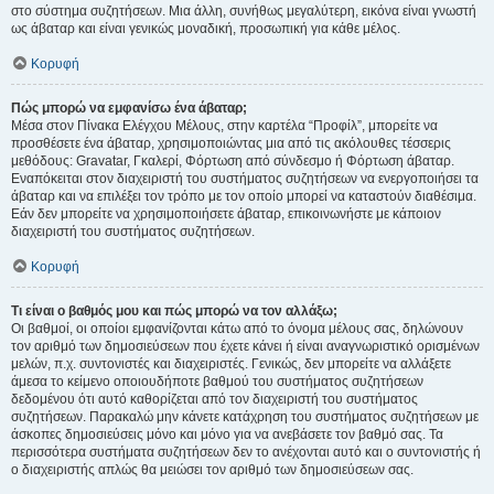
στο σύστημα συζητήσεων. Μια άλλη, συνήθως μεγαλύτερη, εικόνα είναι γνωστή
ως άβαταρ και είναι γενικώς μοναδική, προσωπική για κάθε μέλος.
Κορυφή
Πώς μπορώ να εμφανίσω ένα άβαταρ;
Μέσα στον Πίνακα Ελέγχου Μέλους, στην καρτέλα “Προφίλ”, μπορείτε να
προσθέσετε ένα άβαταρ, χρησιμοποιώντας μια από τις ακόλουθες τέσσερις
μεθόδους: Gravatar, Γκαλερί, Φόρτωση από σύνδεσμο ή Φόρτωση άβαταρ.
Εναπόκειται στον διαχειριστή του συστήματος συζητήσεων να ενεργοποιήσει τα
άβαταρ και να επιλέξει τον τρόπο με τον οποίο μπορεί να καταστούν διαθέσιμα.
Εάν δεν μπορείτε να χρησιμοποιήσετε άβαταρ, επικοινωνήστε με κάποιον
διαχειριστή του συστήματος συζητήσεων.
Κορυφή
Τι είναι ο βαθμός μου και πώς μπορώ να τον αλλάξω;
Οι βαθμοί, οι οποίοι εμφανίζονται κάτω από το όνομα μέλους σας, δηλώνουν
τον αριθμό των δημοσιεύσεων που έχετε κάνει ή είναι αναγνωριστικό ορισμένων
μελών, π.χ. συντονιστές και διαχειριστές. Γενικώς, δεν μπορείτε να αλλάξετε
άμεσα το κείμενο οποιουδήποτε βαθμού του συστήματος συζητήσεων
δεδομένου ότι αυτό καθορίζεται από τον διαχειριστή του συστήματος
συζητήσεων. Παρακαλώ μην κάνετε κατάχρηση του συστήματος συζητήσεων με
άσκοπες δημοσιεύσεις μόνο και μόνο για να ανεβάσετε τον βαθμό σας. Τα
περισσότερα συστήματα συζητήσεων δεν το ανέχονται αυτό και ο συντονιστής ή
ο διαχειριστής απλώς θα μειώσει τον αριθμό των δημοσιεύσεων σας.