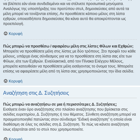
να βλέπετε εάν είναι συνδεδεμένοι και να στέλνετε προσωπικά μηνύματα.
Αναλόγως της υποστήριξης του προτύπου στυλ, δημοσιεύσεις από αυτά τα
μέλη μπορεί να τονίζονται επίσης. Αν προσθέσετε κάποιο μέλος στη λίστα
εχθρών, οποιεσδήποτε δημοσιεύσεις θα κάνει αυτό θα αποκρύπτονται ως
προεπιλογή.
Κορυφή
Πώς μπορώ να προσθέσω / αφαιρέσω μέλη στις λίστες Φίλων και Εχθρών;
Μπορείτε να προσθέσετε μέλη στις λίστες με δύο τρόπους. Στο προφίλ του κάθε
μέλους, υπάρχει ένας σύνδεσμος για να το προσθέσετε στη λίστα σας είτε των
Φίλων, είτε των Εχθρών. Εναλλακτικά, από τον Πίνακα Ελέγχου Μέλους,
μπορείτε κατευθείαν να προσθέσετε μέλη εισάγοντας το όνομα τους. Μπορείτε
επίσης να αφαιρέσετε μέλη από τη λίστα σας χρησιμοποιώντας την ίδια σελίδα.
Κορυφή
Αναζήτηση στις Δ. Συζητήσεις
Πώς μπορώ να αναζητήσω σε μια ή περισσότερες Δ. Συζητήσεις;
Εισάγετε έναν όρο αναζήτησης στο πλαίσιο αναζήτησης που βρίσκεται στις
σελίδες ευρετηρίου, Δ. Συζήτησης ή του θέματος. Σύνθετη αναζήτηση μπορεί να
πραγματοποιηθεί πατώντας στον σύνδεσμο “Ειδική αναζήτηση” η οποία είναι
διαθέσιμη σε όλες τις σελίδες στη Δ. Συζήτηση. Το πώς να κάνετε αναζήτηση
ίσως εξαρτάται από το στυλ που χρησιμοποιείτε.
Κορυφή