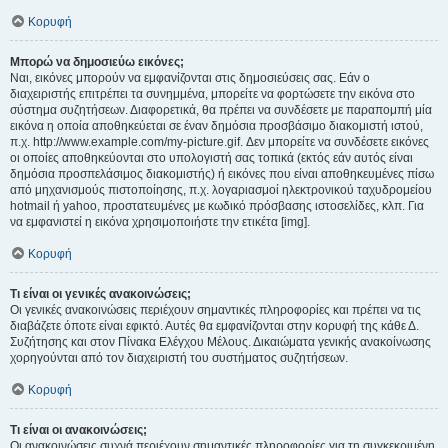
Κορυφή
Μπορώ να δημοσιεύω εικόνες;
Ναι, εικόνες μπορούν να εμφανίζονται στις δημοσιεύσεις σας. Εάν ο
διαχειριστής επιτρέπει τα συνημμένα, μπορείτε να φορτώσετε την εικόνα στο
σύστημα συζητήσεων. Διαφορετικά, θα πρέπει να συνδέσετε με παραπομπή μία
εικόνα η οποία αποθηκεύεται σε έναν δημόσια προσβάσιμο διακομιστή ιστού,
π.χ. http://www.example.com/my-picture.gif. Δεν μπορείτε να συνδέσετε εικόνες
οι οποίες αποθηκεύονται στο υπολογιστή σας τοπικά (εκτός εάν αυτός είναι
δημόσια προσπελάσιμος διακομιστής) ή εικόνες που είναι αποθηκευμένες πίσω
από μηχανισμούς πιστοποίησης, π.χ. λογαριασμοί ηλεκτρονικού ταχυδρομείου
hotmail ή yahoo, προστατευμένες με κωδικό πρόσβασης ιστοσελίδες, κλπ. Για
να εμφανιστεί η εικόνα χρησιμοποιήστε την ετικέτα [img].
Κορυφή
Τι είναι οι γενικές ανακοινώσεις;
Οι γενικές ανακοινώσεις περιέχουν σημαντικές πληροφορίες και πρέπει να τις
διαβάζετε όποτε είναι εφικτό. Αυτές θα εμφανίζονται στην κορυφή της κάθε Δ.
Συζήτησης και στον Πίνακα Ελέγχου Μέλους. Δικαιώματα γενικής ανακοίνωσης
χορηγούνται από τον διαχειριστή του συστήματος συζητήσεων.
Κορυφή
Τι είναι οι ανακοινώσεις;
Οι ανακοινώσεις συχνά περιέχουν σημαντικές πληροφορίες για τη συγκεκριμένη