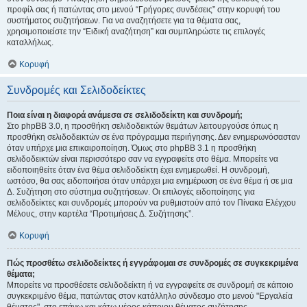
προφίλ σας ή πατώντας στο μενού “Γρήγορες συνδέσεις” στην κορυφή του
συστήματος συζητήσεων. Για να αναζητήσετε για τα θέματα σας,
χρησιμοποιείστε την “Ειδική αναζήτηση” και συμπληρώστε τις επιλογές
καταλλήλως.
Κορυφή
Συνδρομές και Σελιδοδείκτες
Ποια είναι η διαφορά ανάμεσα σε σελιδοδείκτη και συνδρομή;
Στο phpBB 3.0, η προσθήκη σελιδοδεικτών θεμάτων λειτουργούσε όπως η
προσθήκη σελιδοδεικτών σε ένα πρόγραμμα περιήγησης. Δεν ενημερωνόσασταν
όταν υπήρχε μια επικαιροποίηση. Όμως στο phpBB 3.1 η προσθήκη
σελιδοδεικτών είναι περισσότερο σαν να εγγραφείτε στο θέμα. Μπορείτε να
ειδοποιηθείτε όταν ένα θέμα σελιδοδείκτη έχει ενημερωθεί. Η συνδρομή,
ωστόσο, θα σας ειδοποιήσει όταν υπάρχει μια ενημέρωση σε ένα θέμα ή σε μια
Δ. Συζήτηση στο σύστημα συζητήσεων. Οι επιλογές ειδοποίησης για
σελιδοδείκτες και συνδρομές μπορούν να ρυθμιστούν από τον Πίνακα Ελέγχου
Μέλους, στην καρτέλα “Προτιμήσεις Δ. Συζήτησης”.
Κορυφή
Πώς προσθέτω σελιδοδείκτες ή εγγράφομαι σε συνδρομές σε συγκεκριμένα
θέματα;
Μπορείτε να προσθέσετε σελιδοδείκτη ή να εγγραφείτε σε συνδρομή σε κάποιο
συγκεκριμένο θέμα, πατώντας στον κατάλληλο σύνδεσμο στο μενού "Εργαλεία