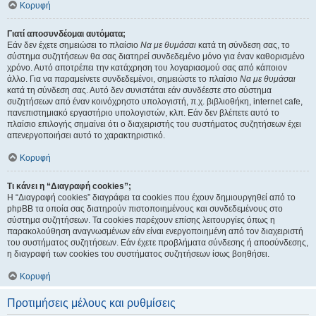
Κορυφή
Γιατί αποσυνδέομαι αυτόματα;
Εάν δεν έχετε σημειώσει το πλαίσιο
Να με θυμάσαι
κατά τη σύνδεση σας, το
σύστημα συζητήσεων θα σας διατηρεί συνδεδεμένο μόνο για έναν καθορισμένο
χρόνο. Αυτό αποτρέπει την κατάχρηση του λογαριασμού σας από κάποιον
άλλο. Για να παραμείνετε συνδεδεμένοι, σημειώστε το πλαίσιο
Να με θυμάσαι
κατά τη σύνδεση σας. Αυτό δεν συνιστάται εάν συνδέεστε στο σύστημα
συζητήσεων από έναν κοινόχρηστο υπολογιστή, π.χ. βιβλιοθήκη, internet cafe,
πανεπιστημιακό εργαστήριο υπολογιστών, κλπ. Εάν δεν βλέπετε αυτό το
πλαίσιο επιλογής σημαίνει ότι ο διαχειριστής του συστήματος συζητήσεων έχει
απενεργοποιήσει αυτό το χαρακτηριστικό.
Κορυφή
Τι κάνει η “Διαγραφή cookies”;
Η “Διαγραφή cookies” διαγράφει τα cookies που έχουν δημιουργηθεί από το
phpBB τα οποία σας διατηρούν πιστοποιημένους και συνδεδεμένους στο
σύστημα συζητήσεων. Τα cookies παρέχουν επίσης λειτουργίες όπως η
παρακολούθηση αναγνωσμένων εάν είναι ενεργοποιημένη από τον διαχειριστή
του συστήματος συζητήσεων. Εάν έχετε προβλήματα σύνδεσης ή αποσύνδεσης,
η διαγραφή των cookies του συστήματος συζητήσεων ίσως βοηθήσει.
Κορυφή
Προτιμήσεις μέλους και ρυθμίσεις