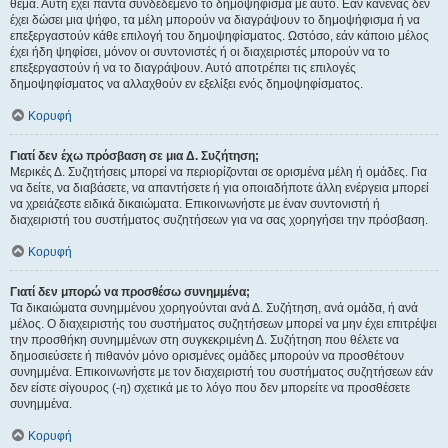
θέμα. Αυτή έχει πάντα συνδεδεμένο το δημοψήφισμα με αυτό. Εάν κανένας δεν
έχει δώσει μια ψήφο, τα μέλη μπορούν να διαγράψουν το δημοψήφισμα ή να
επεξεργαστούν κάθε επιλογή του δημοψηφίσματος. Ωστόσο, εάν κάποιο μέλος
έχει ήδη ψηφίσει, μόνον οι συντονιστές ή οι διαχειριστές μπορούν να το
επεξεργαστούν ή να το διαγράψουν. Αυτό αποτρέπει τις επιλογές
δημοψηφίσματος να αλλαχθούν εν εξελίξει ενός δημοψηφίσματος.
Κορυφή
Γιατί δεν έχω πρόσβαση σε μια Δ. Συζήτηση;
Μερικές Δ. Συζητήσεις μπορεί να περιορίζονται σε ορισμένα μέλη ή ομάδες. Για
να δείτε, να διαβάσετε, να απαντήσετε ή για οποιαδήποτε άλλη ενέργεια μπορεί
να χρειάζεστε ειδικά δικαιώματα. Επικοινωνήστε με έναν συντονιστή ή
διαχειριστή του συστήματος συζητήσεων για να σας χορηγήσει την πρόσβαση.
Κορυφή
Γιατί δεν μπορώ να προσθέσω συνημμένα;
Τα δικαιώματα συνημμένου χορηγούνται ανά Δ. Συζήτηση, ανά ομάδα, ή ανά
μέλος. Ο διαχειριστής του συστήματος συζητήσεων μπορεί να μην έχει επιτρέψει
την προσθήκη συνημμένων στη συγκεκριμένη Δ. Συζήτηση που θέλετε να
δημοσιεύσετε ή πιθανόν μόνο ορισμένες ομάδες μπορούν να προσθέτουν
συνημμένα. Επικοινωνήστε με τον διαχειριστή του συστήματος συζητήσεων εάν
δεν είστε σίγουρος (-η) σχετικά με το λόγο που δεν μπορείτε να προσθέσετε
συνημμένα.
Κορυφή