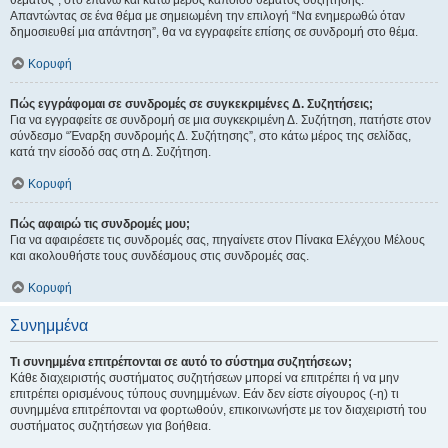
θέματος", στο επάνω και κάτω μέρος κάποιου θέματος συζήτησης.
Απαντώντας σε ένα θέμα με σημειωμένη την επιλογή “Να ενημερωθώ όταν
δημοσιευθεί μια απάντηση”, θα να εγγραφείτε επίσης σε συνδρομή στο θέμα.
Κορυφή
Πώς εγγράφομαι σε συνδρομές σε συγκεκριμένες Δ. Συζητήσεις;
Για να εγγραφείτε σε συνδρομή σε μια συγκεκριμένη Δ. Συζήτηση, πατήστε στον
σύνδεσμο “Έναρξη συνδρομής Δ. Συζήτησης”, στο κάτω μέρος της σελίδας,
κατά την είσοδό σας στη Δ. Συζήτηση.
Κορυφή
Πώς αφαιρώ τις συνδρομές μου;
Για να αφαιρέσετε τις συνδρομές σας, πηγαίνετε στον Πίνακα Ελέγχου Μέλους
και ακολουθήστε τους συνδέσμους στις συνδρομές σας.
Κορυφή
Συνημμένα
Τι συνημμένα επιτρέπονται σε αυτό το σύστημα συζητήσεων;
Κάθε διαχειριστής συστήματος συζητήσεων μπορεί να επιτρέπει ή να μην
επιτρέπει ορισμένους τύπους συνημμένων. Εάν δεν είστε σίγουρος (-η) τι
συνημμένα επιτρέπονται να φορτωθούν, επικοινωνήστε με τον διαχειριστή του
συστήματος συζητήσεων για βοήθεια.