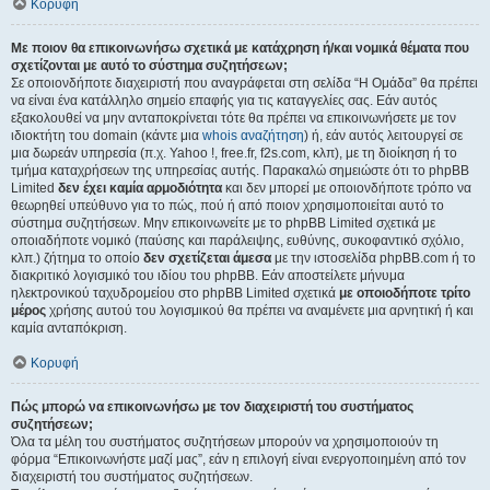
Κορυφή
Με ποιον θα επικοινωνήσω σχετικά με κατάχρηση ή/και νομικά θέματα που
σχετίζονται με αυτό το σύστημα συζητήσεων;
Σε οποιονδήποτε διαχειριστή που αναγράφεται στη σελίδα “Η Ομάδα” θα πρέπει
να είναι ένα κατάλληλο σημείο επαφής για τις καταγγελίες σας. Εάν αυτός
εξακολουθεί να μην ανταποκρίνεται τότε θα πρέπει να επικοινωνήσετε με τον
ιδιοκτήτη του domain (κάντε μια
whois αναζήτηση
) ή, εάν αυτός λειτουργεί σε
μια δωρεάν υπηρεσία (π.χ. Yahoo !, free.fr, f2s.com, κλπ), με τη διοίκηση ή το
τμήμα καταχρήσεων της υπηρεσίας αυτής. Παρακαλώ σημειώστε ότι το phpBB
Limited
δεν έχει καμία αρμοδιότητα
και δεν μπορεί με οποιονδήποτε τρόπο να
θεωρηθεί υπεύθυνο για το πώς, πού ή από ποιον χρησιμοποιείται αυτό το
σύστημα συζητήσεων. Μην επικοινωνείτε με το phpBB Limited σχετικά με
οποιαδήποτε νομικό (παύσης και παράλειψης, ευθύνης, συκοφαντικό σχόλιο,
κλπ.) ζήτημα το οποίο
δεν σχετίζεται άμεσα
με την ιστοσελίδα phpBB.com ή το
διακριτικό λογισμικό του ιδίου του phpBB. Εάν αποστείλετε μήνυμα
ηλεκτρονικού ταχυδρομείου στο phpBB Limited σχετικά
με οποιοδήποτε τρίτο
μέρος
χρήσης αυτού του λογισμικού θα πρέπει να αναμένετε μια αρνητική ή και
καμία ανταπόκριση.
Κορυφή
Πώς μπορώ να επικοινωνήσω με τον διαχειριστή του συστήματος
συζητήσεων;
Όλα τα μέλη του συστήματος συζητήσεων μπορούν να χρησιμοποιούν τη
φόρμα “Επικοινωνήστε μαζί μας”, εάν η επιλογή είναι ενεργοποιημένη από τον
διαχειριστή του συστήματος συζητήσεων.