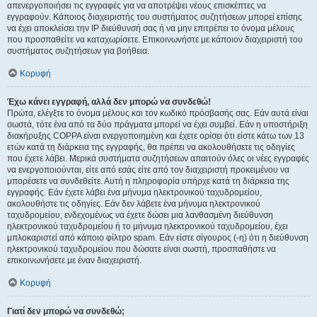
απενεργοποιήσει τις εγγραφές για να αποτρέψει νέους επισκέπτες να
εγγραφούν. Κάποιος διαχειριστής του συστήματος συζητήσεων μπορεί επίσης
να έχει αποκλείσει την IP διεύθυνσή σας ή να μην επιτρέπει το όνομα μέλους
που προσπαθείτε να καταχωρίσετε. Επικοινωνήστε με κάποιον διαχειριστή του
συστήματος συζητήσεων για βοήθεια.
Κορυφή
Έχω κάνει εγγραφή, αλλά δεν μπορώ να συνδεθώ!
Πρώτα, ελέγξτε το όνομα μέλους και τον κωδικό πρόσβασής σας. Εάν αυτά είναι
σωστά, τότε ένα από τα δύο πράγματα μπορεί να έχει συμβεί. Εάν η υποστήριξη
διακήρυξης COPPA είναι ενεργοποιημένη και έχετε ορίσει ότι είστε κάτω των 13
ετών κατά τη διάρκεια της εγγραφής, θα πρέπει να ακολουθήσετε τις οδηγίες
που έχετε λάβει. Μερικά συστήματα συζητήσεων απαιτούν όλες οι νέες εγγραφές
να ενεργοποιούνται, είτε από εσάς είτε από τον διαχειριστή προκειμένου να
μπορέσετε να συνδεθείτε. Αυτή η πληροφορία υπήρχε κατά τη διάρκεια της
εγγραφής. Εάν έχετε λάβει ένα μήνυμα ηλεκτρονικού ταχυδρομείου,
ακολουθήστε τις οδηγίες. Εάν δεν λάβετε ένα μήνυμα ηλεκτρονικού
ταχυδρομείου, ενδεχομένως να έχετε δώσει μια λανθασμένη διεύθυνση
ηλεκτρονικού ταχυδρομείου ή το μήνυμα ηλεκτρονικού ταχυδρομείου, έχει
μπλοκαριστεί από κάποιο φίλτρο spam. Εάν είστε σίγουρος (-η) ότι η διεύθυνση
ηλεκτρονικού ταχυδρομείου που δώσατε είναι σωστή, προσπαθήστε να
επικοινωνήσετε με έναν διαχειριστή.
Κορυφή
Γιατί δεν μπορώ να συνδεθώ;