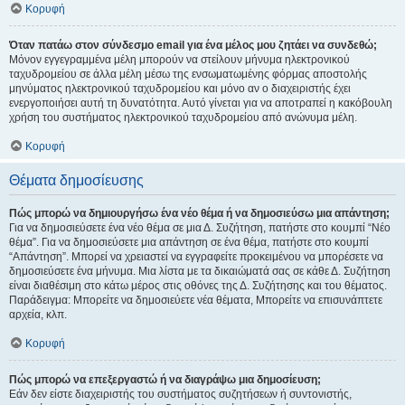
Κορυφή
Όταν πατάω στον σύνδεσμο email για ένα μέλος μου ζητάει να συνδεθώ;
Μόνον εγγεγραμμένα μέλη μπορούν να στείλουν μήνυμα ηλεκτρονικού
ταχυδρομείου σε άλλα μέλη μέσω της ενσωματωμένης φόρμας αποστολής
μηνύματος ηλεκτρονικού ταχυδρομείου και μόνο αν ο διαχειριστής έχει
ενεργοποιήσει αυτή τη δυνατότητα. Αυτό γίνεται για να αποτραπεί η κακόβουλη
χρήση του συστήματος ηλεκτρονικού ταχυδρομείου από ανώνυμα μέλη.
Κορυφή
Θέματα δημοσίευσης
Πώς μπορώ να δημιουργήσω ένα νέο θέμα ή να δημοσιεύσω μια απάντηση;
Για να δημοσιεύσετε ένα νέο θέμα σε μια Δ. Συζήτηση, πατήστε στο κουμπί “Νέο
θέμα”. Για να δημοσιεύσετε μια απάντηση σε ένα θέμα, πατήστε στο κουμπί
“Απάντηση”. Μπορεί να χρειαστεί να εγγραφείτε προκειμένου να μπορέσετε να
δημοσιεύσετε ένα μήνυμα. Μια λίστα με τα δικαιώματά σας σε κάθε Δ. Συζήτηση
είναι διαθέσιμη στο κάτω μέρος στις οθόνες της Δ. Συζήτησης και του θέματος.
Παράδειγμα: Μπορείτε να δημοσιεύετε νέα θέματα, Μπορείτε να επισυνάπτετε
αρχεία, κλπ.
Κορυφή
Πώς μπορώ να επεξεργαστώ ή να διαγράψω μια δημοσίευση;
Εάν δεν είστε διαχειριστής του συστήματος συζητήσεων ή συντονιστής,