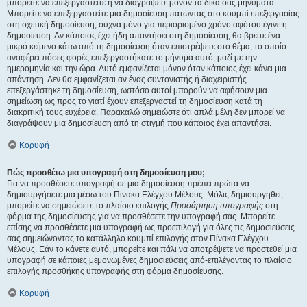
μπορείτε να επεξεργαστείτε ή να διαγράψετε μόνον τα δικά σας μηνύματα.
Μπορείτε να επεξεργαστείτε μια δημοσίευση πατώντας στο κουμπί επεξεργασίας
στη σχετική δημοσίευση, συχνά μόνο για περιορισμένο χρόνο αφότου έγινε η
δημοσίευση. Αν κάποιος έχει ήδη απαντήσει στη δημοσίευση, θα βρείτε ένα
μικρό κείμενο κάτω από τη δημοσίευση όταν επιστρέψετε στο θέμα, το οποίο
αναφέρει πόσες φορές επεξεργαστήκατε το μήνυμα αυτό, μαζί με την
ημερομηνία και την ώρα. Αυτό εμφανίζεται μόνον όταν κάποιος έχει κάνει μια
απάντηση. Δεν θα εμφανίζεται αν ένας συντονιστής ή διαχειριστής
επεξεργάστηκε τη δημοσίευση, ωστόσο αυτοί μπορούν να αφήσουν μια
σημείωση ως προς το γιατί έχουν επεξεργαστεί τη δημοσίευση κατά τη
διακριτική τους ευχέρεια. Παρακαλώ σημειώστε ότι απλά μέλη δεν μπορεί να
διαγράψουν μια δημοσίευση από τη στιγμή που κάποιος έχει απαντήσει.
Κορυφή
Πώς προσθέτω μια υπογραφή στη δημοσίευση μου;
Για να προσθέσετε υπογραφή σε μια δημοσίευση πρέπει πρώτα να
δημιουργήσετε μια μέσω του Πίνακα Ελέγχου Μέλους. Μόλις δημιουργηθεί,
μπορείτε να σημειώσετε το πλαίσιο επιλογής
Προσάρτηση υπογραφής
στη
φόρμα της δημοσίευσης για να προσθέσετε την υπογραφή σας. Μπορείτε
επίσης να προσθέσετε μια υπογραφή ως προεπιλογή για όλες τις δημοσιεύσεις
σας σημειώνοντας το κατάλληλο κουμπί επιλογής στον Πίνακα Ελέγχου
Μέλους. Εάν το κάνετε αυτό, μπορείτε και πάλι να αποτρέψετε να προστεθεί μια
υπογραφή σε κάποιες μεμονωμένες δημοσιεύσεις από-επιλέγοντας το πλαίσιο
επιλογής προσθήκης υπογραφής στη φόρμα δημοσίευσης.
Κορυφή