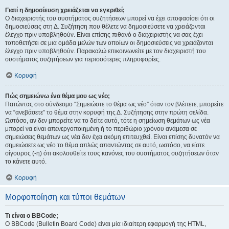
Γιατί η δημοσίευση χρειάζεται να εγκριθεί;
Ο διαχειριστής του συστήματος συζητήσεων μπορεί να έχει αποφασίσει ότι οι
δημοσιεύσεις στη Δ. Συζήτηση που θέλετε να δημοσιεύσετε να χρειάζονται
έλεγχο πριν υποβληθούν. Είναι επίσης πιθανό ο διαχειριστής να σας έχει
τοποθετήσει σε μια ομάδα μελών των οποίων οι δημοσιεύσεις να χρειάζονται
έλεγχο πριν υποβληθούν. Παρακαλώ επικοινωνείτε με τον διαχειριστή του
συστήματος συζητήσεων για περισσότερες πληροφορίες.
Κορυφή
Πώς σημειώνω ένα θέμα μου ως νέο;
Πατώντας στο σύνδεσμο “Σημειώστε το θέμα ως νέο” όταν τον βλέπετε, μπορείτε
να “ανεβάσετε” το θέμα στην κορυφή της Δ. Συζήτησης στην πρώτη σελίδα.
Ωστόσο, αν δεν μπορείτε να το δείτε αυτό, τότε η σημείωση θεμάτων ως νέα
μπορεί να είναι απενεργοποιημένη ή το περιθώριο χρόνου ανάμεσα σε
σημειώσεις θεμάτων ως νέα δεν έχει ακόμη επιτευχθεί. Είναι επίσης δυνατόν να
σημειώσετε ως νέο το θέμα απλώς απαντώντας σε αυτό, ωστόσο, να είστε
σίγουρος (-η) ότι ακολουθείτε τους κανόνες του συστήματος συζητήσεων όταν
το κάνετε αυτό.
Κορυφή
Μορφοποίηση και τύποι θεμάτων
Τι είναι ο BBCode;
Ο BBCode (Bulletin Board Code) είναι μία ιδιαίτερη εφαρμογή της HTML,