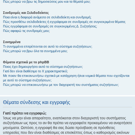
Πώς μπορώ να βρω τις δημοσιεύσεις μου και τα θέματά μου;
Συνδρομές και Σελιδοδείκτες
Ποια είναι η διαφορά ανάμεσα σε σελιδοδείκτη και συνδρομή;
Πώς προσθέτω σελιδοδείκτες ή εγγράφομαι σε συνδρομές σε συγκεκριμένα θέματα;
Πώς εγγράφομαι σε συνδρομές σε συγκεκριμένες Δ. Συζητήσεις;
Πώς αφαιρώ τις συνδρομές μου;
Συνημμένα
Τι συνημμένα επιτρέπονται σε αυτό το σύστημα συζητήσεων;
Πώς μπορώ να βρω όλα τα συνημμένα μου;
Θέματα σχετικά με το phpBB
Ποιος έχει δημιουργήσει αυτό το σύστημα συζητήσεων;
Γιατί δεν είναι διαθέσιμο το Χ χαρακτηριστικό;
Με ποιον θα επικοινωνήσω σχετικά με κατάχρηση ή/και νομικά θέματα που σχετίζονται
με αυτό το σύστημα συζητήσεων;
Πώς μπορώ να επικοινωνήσω με τον διαχειριστή του συστήματος συζητήσεων;
Θέματα σύνδεσης και εγγραφής
Γιατί πρέπει να εγγραφώ;
Ίσως να μην είναι απαραίτητο, εναπόκειται στον διαχειριστή του συστήματος
συζητήσεων ως προς το αν θα πρέπει να εγγραφείτε προκειμένου να αναρτήσετε
μηνύματα. Ωστόσο, η εγγραφή θα σας δώσει πρόσβαση σε πρόσθετες
υπηρεσίες που δεν είναι διαθέσιμες σε επισκέπτες όπως ο καθορισμός εικόνων