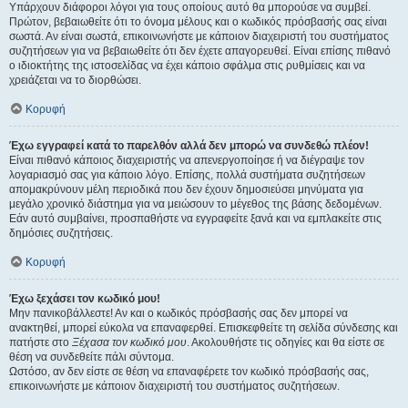
Υπάρχουν διάφοροι λόγοι για τους οποίους αυτό θα μπορούσε να συμβεί.
Πρώτον, βεβαιωθείτε ότι το όνομα μέλους και ο κωδικός πρόσβασής σας είναι
σωστά. Αν είναι σωστά, επικοινωνήστε με κάποιον διαχειριστή του συστήματος
συζητήσεων για να βεβαιωθείτε ότι δεν έχετε απαγορευθεί. Είναι επίσης πιθανό
ο ιδιοκτήτης της ιστοσελίδας να έχει κάποιο σφάλμα στις ρυθμίσεις και να
χρειάζεται να το διορθώσει.
Κορυφή
Έχω εγγραφεί κατά το παρελθόν αλλά δεν μπορώ να συνδεθώ πλέον!
Είναι πιθανό κάποιος διαχειριστής να απενεργοποίησε ή να διέγραψε τον
λογαριασμό σας για κάποιο λόγο. Επίσης, πολλά συστήματα συζητήσεων
απομακρύνουν μέλη περιοδικά που δεν έχουν δημοσιεύσει μηνύματα για
μεγάλο χρονικό διάστημα για να μειώσουν το μέγεθος της βάσης δεδομένων.
Εάν αυτό συμβαίνει, προσπαθήστε να εγγραφείτε ξανά και να εμπλακείτε στις
δημόσιες συζητήσεις.
Κορυφή
Έχω ξεχάσει τον κωδικό μου!
Μην πανικοβάλλεστε! Αν και ο κωδικός πρόσβασής σας δεν μπορεί να
ανακτηθεί, μπορεί εύκολα να επαναφερθεί. Επισκεφθείτε τη σελίδα σύνδεσης και
πατήστε στο
Ξέχασα τον κωδικό μου
. Ακολουθήστε τις οδηγίες και θα είστε σε
θέση να συνδεθείτε πάλι σύντομα.
Ωστόσο, αν δεν είστε σε θέση να επαναφέρετε τον κωδικό πρόσβασής σας,
επικοινωνήστε με κάποιον διαχειριστή του συστήματος συζητήσεων.