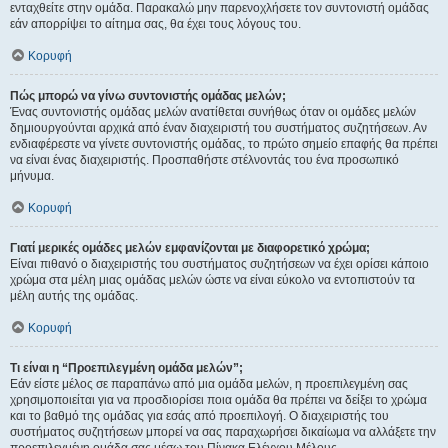
ενταχθείτε στην ομάδα. Παρακαλώ μην παρενοχλήσετε τον συντονιστή ομάδας
εάν απορρίψει το αίτημα σας, θα έχει τους λόγους του.
Κορυφή
Πώς μπορώ να γίνω συντονιστής ομάδας μελών;
Ένας συντονιστής ομάδας μελών ανατίθεται συνήθως όταν οι ομάδες μελών
δημιουργούνται αρχικά από έναν διαχειριστή του συστήματος συζητήσεων. Αν
ενδιαφέρεστε να γίνετε συντονιστής ομάδας, το πρώτο σημείο επαφής θα πρέπει
να είναι ένας διαχειριστής. Προσπαθήστε στέλνοντάς του ένα προσωπικό
μήνυμα.
Κορυφή
Γιατί μερικές ομάδες μελών εμφανίζονται με διαφορετικό χρώμα;
Είναι πιθανό ο διαχειριστής του συστήματος συζητήσεων να έχει ορίσει κάποιο
χρώμα στα μέλη μιας ομάδας μελών ώστε να είναι εύκολο να εντοπιστούν τα
μέλη αυτής της ομάδας.
Κορυφή
Τι είναι η “Προεπιλεγμένη ομάδα μελών”;
Εάν είστε μέλος σε παραπάνω από μια ομάδα μελών, η προεπιλεγμένη σας
χρησιμοποιείται για να προσδιορίσει ποια ομάδα θα πρέπει να δείξει το χρώμα
και το βαθμό της ομάδας για εσάς από προεπιλογή. Ο διαχειριστής του
συστήματος συζητήσεων μπορεί να σας παραχωρήσει δικαίωμα να αλλάξετε την