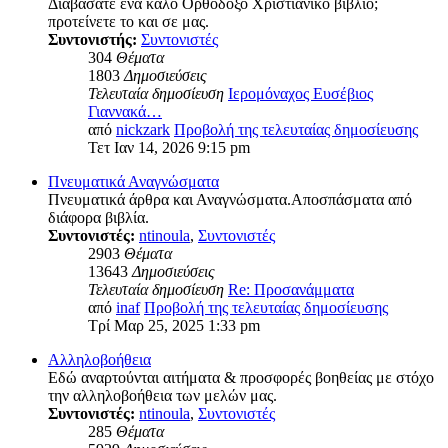
Διαβάσατε ένα καλό Ορθόδοξο Χριστιανικό βιβλίο;
προτείνετε το και σε μας.
Συντονιστής:
Συντονιστές
304
Θέματα
1803
Δημοσιεύσεις
Τελευταία δημοσίευση
Ιερομόναχος Ευσέβιος
Γιαννακά…
από
nickzark
Προβολή της τελευταίας δημοσίευσης
Τετ Ιαν 14, 2026 9:15 pm
Πνευματικά Αναγνώσματα
Πνευματικά άρθρα και Αναγνώσματα.Αποσπάσματα από
διάφορα βιβλία.
Συντονιστές:
ntinoula
,
Συντονιστές
2903
Θέματα
13643
Δημοσιεύσεις
Τελευταία δημοσίευση
Re: Προσανάμματα
από
inaf
Προβολή της τελευταίας δημοσίευσης
Τρί Μαρ 25, 2025 1:33 pm
Αλληλοβοήθεια
Εδώ αναρτούνται αιτήματα & προσφορές βοηθείας με στόχο
την αλληλοβοήθεια των μελών μας.
Συντονιστές:
ntinoula
,
Συντονιστές
285
Θέματα