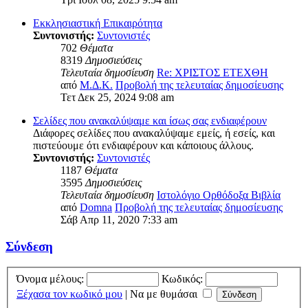
Εκκλησιαστική Επικαιρότητα
Συντονιστής:
Συντονιστές
702
Θέματα
8319
Δημοσιεύσεις
Τελευταία δημοσίευση
Re: ΧΡΙΣΤΟΣ ΕΤΕΧΘΗ
από
Μ.Δ.Κ.
Προβολή της τελευταίας δημοσίευσης
Τετ Δεκ 25, 2024 9:08 am
Σελίδες που ανακαλύψαμε και ίσως σας ενδιαφέρουν
Διάφορες σελίδες που ανακαλύψαμε εμείς, ή εσείς, και
πιστεύουμε ότι ενδιαφέρουν και κάποιους άλλους.
Συντονιστής:
Συντονιστές
1187
Θέματα
3595
Δημοσιεύσεις
Τελευταία δημοσίευση
Ιστολόγιο Ορθόδοξα Βιβλία
από
Domna
Προβολή της τελευταίας δημοσίευσης
Σάβ Απρ 11, 2020 7:33 am
Σύνδεση
Όνομα μέλους:
Κωδικός:
Ξέχασα τον κωδικό μου
|
Να με θυμάσαι