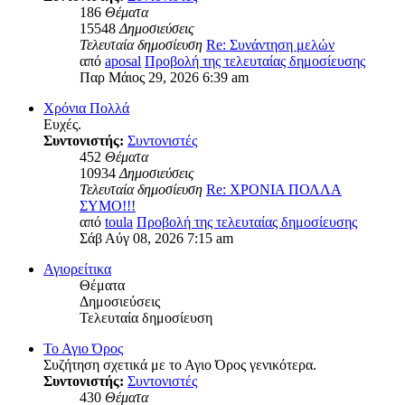
186
Θέματα
15548
Δημοσιεύσεις
Τελευταία δημοσίευση
Re: Συνάντηση μελών
από
aposal
Προβολή της τελευταίας δημοσίευσης
Παρ Μάιος 29, 2026 6:39 am
Χρόνια Πολλά
Ευχές.
Συντονιστής:
Συντονιστές
452
Θέματα
10934
Δημοσιεύσεις
Τελευταία δημοσίευση
Re: ΧΡΟΝΙΑ ΠΟΛΛΑ
ΣΥΜΟ!!!
από
toula
Προβολή της τελευταίας δημοσίευσης
Σάβ Αύγ 08, 2026 7:15 am
Αγιορείτικα
Θέματα
Δημοσιεύσεις
Τελευταία δημοσίευση
Το Αγιο Όρος
Συζήτηση σχετικά με το Αγιο Όρος γενικότερα.
Συντονιστής:
Συντονιστές
430
Θέματα