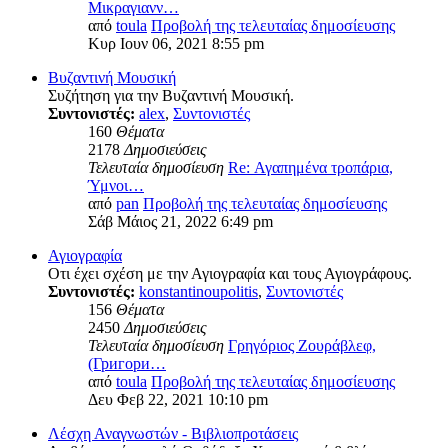
Μικραγιανν…
από
toula
Προβολή της τελευταίας δημοσίευσης
Κυρ Ιουν 06, 2021 8:55 pm
Βυζαντινή Μουσική
Συζήτηση για την Βυζαντινή Μουσική.
Συντονιστές:
alex
,
Συντονιστές
160
Θέματα
2178
Δημοσιεύσεις
Τελευταία δημοσίευση
Re: Αγαπημένα τροπάρια,
Ύμνοι…
από
pan
Προβολή της τελευταίας δημοσίευσης
Σάβ Μάιος 21, 2022 6:49 pm
Αγιογραφία
Οτι έχει σχέση με την Αγιογραφία και τους Αγιογράφους.
Συντονιστές:
konstantinoupolitis
,
Συντονιστές
156
Θέματα
2450
Δημοσιεύσεις
Τελευταία δημοσίευση
Γρηγόριος Ζουράβλεφ,
(Григори…
από
toula
Προβολή της τελευταίας δημοσίευσης
Δευ Φεβ 22, 2021 10:10 pm
Λέσχη Αναγνωστών - Βιβλιοπροτάσεις