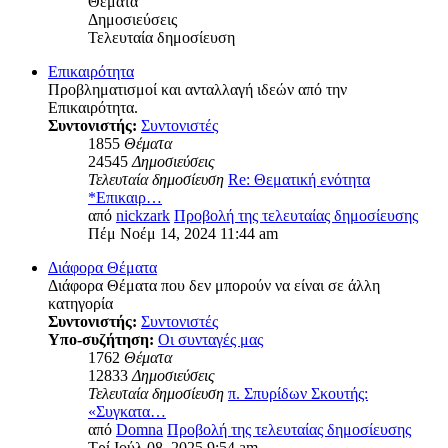
Θέματα
Δημοσιεύσεις
Τελευταία δημοσίευση
Επικαιρότητα
Προβληματισμοί και ανταλλαγή ιδεών από την
Επικαιρότητα.
Συντονιστής:
Συντονιστές
1855
Θέματα
24545
Δημοσιεύσεις
Τελευταία δημοσίευση
Re: Θεματική ενότητα
*Επικαιρ…
από
nickzark
Προβολή της τελευταίας δημοσίευσης
Πέμ Νοέμ 14, 2024 11:44 am
Διάφορα Θέματα
Διάφορα Θέματα που δεν μπορούν να είναι σε άλλη
κατηγορία
Συντονιστής:
Συντονιστές
Υπο-συζήτηση:
Οι συνταγές μας
1762
Θέματα
12833
Δημοσιεύσεις
Τελευταία δημοσίευση
π. Σπυρίδων Σκουτής:
«Συγκατα…
από
Domna
Προβολή της τελευταίας δημοσίευσης
Τρί Ιούλ 08, 2025 9:54 am