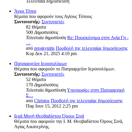
Τελευταία δημοσίευση
Άγιοι Τόποι
θέματα που αφορούν τους Αγίους Τόπους
Συντονιστής:
Συντονιστές
82
Θέματα
500
Δημοσιεύσεις
Τελευταία δημοσίευση
Re: Προσκύνημα στην Αγία Γη -
…
από
proskynitis
Προβολή της τελευταίας δημοσίευσης
Κυρ Δεκ 21, 2025 4:10 pm
Πατριαρχείον Ιεροσολύμων
Θέματα που αφορούν το Πατριαρχείον Ιεροσολύμων.
Συντονιστής:
Συντονιστές
52
Θέματα
170
Δημοσιεύσεις
Τελευταία δημοσίευση
Υποτροφίες στην Πατριαρχική
Σ…
από
Christos
Προβολή της τελευταίας δημοσίευσης
Παρ Ιουν 15, 2012 2:25 pm
Ιερά Μονή Θεοβαδίστου Όρους Σινά
Θέματα που αφορούν την Ι. Μ. Θεοβαδίστου Όρους Σινά,
Αγίας Αικατερίνης.