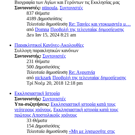
Βιογραφία των Αγίων και Γερόντων τις Εκκλησίας μας
Συντονιστές:
ntinoula
,
Συντονιστές
837
Θέματα
4189
Δημοσιεύσεις
Τελευταία δημοσίευση
Re: Ταινίες και ντοκιμαντέρ μ…
από
Domna
Προβολή της τελευταίας δημοσίευσης
Δευ Ιαν 15, 2024 8:21 am
Παρακλητικοί Κανόνες-Ακολουθίες
Συλλογη παρακλητικών κανόνων
Συντονιστής:
Συντονιστές
231
Θέματα
500
Δημοσιεύσεις
Τελευταία δημοσίευση
Re: Aγρυπνία
από
nickzark
Προβολή της τελευταίας δημοσίευσης
Τρί Νοέμ 20, 2018 12:18 pm
Εκκλησιαστική Ιστορία
Συντονιστής:
Συντονιστές
Υπο-συζητήσεις:
Εκκλησιαστική ιστορία κατά τους
νεότερους χρόνους
,
Εκκλησιαστική ιστορία κατά τους
πρώτους Αποστολικούς χρόνους
33
Θέματα
154
Δημοσιεύσεις
Τελευταία δημοσίευση
«Μη με λησμονήτε στις