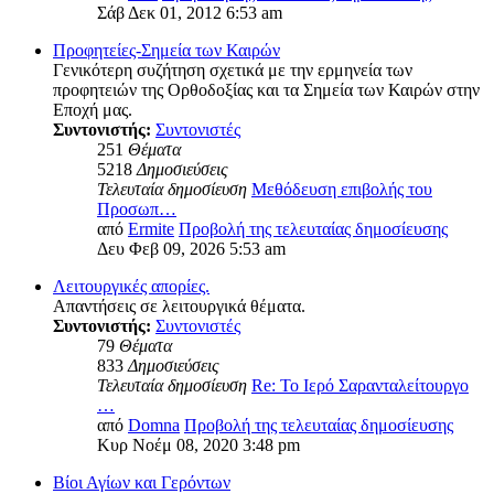
Σάβ Δεκ 01, 2012 6:53 am
Προφητείες-Σημεία των Καιρών
Γενικότερη συζήτηση σχετικά με την ερμηνεία των
προφητειών της Ορθοδοξίας και τα Σημεία των Καιρών στην
Εποχή μας.
Συντονιστής:
Συντονιστές
251
Θέματα
5218
Δημοσιεύσεις
Τελευταία δημοσίευση
Μεθόδευση επιβολής του
Προσωπ…
από
Ermite
Προβολή της τελευταίας δημοσίευσης
Δευ Φεβ 09, 2026 5:53 am
Λειτουργικές απορίες.
Απαντήσεις σε λειτουργικά θέματα.
Συντονιστής:
Συντονιστές
79
Θέματα
833
Δημοσιεύσεις
Τελευταία δημοσίευση
Re: Το Ιερό Σαρανταλείτουργο
…
από
Domna
Προβολή της τελευταίας δημοσίευσης
Κυρ Νοέμ 08, 2020 3:48 pm
Βίοι Αγίων και Γερόντων