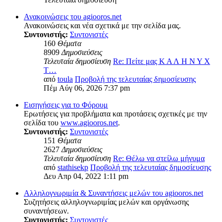
Ανακοινώσεις του agiooros.net
Ανακοινώσεις και νέα σχετικά με την σελίδα μας.
Συντονιστής:
Συντονιστές
160
Θέματα
8909
Δημοσιεύσεις
Τελευταία δημοσίευση
Re: Πείτε μας Κ Α Λ Η Ν Υ Χ
Τ…
από
toula
Προβολή της τελευταίας δημοσίευσης
Πέμ Αύγ 06, 2026 7:37 pm
Εισηγήσεις για το Φόρουμ
Ερωτήσεις για προβλήματα και προτάσεις σχετικές με την
σελίδα του
www.agiooros.net
.
Συντονιστής:
Συντονιστές
151
Θέματα
2627
Δημοσιεύσεις
Τελευταία δημοσίευση
Re: Θέλω να στείλω μήνυμα
από
stathisekp
Προβολή της τελευταίας δημοσίευσης
Δευ Απρ 04, 2022 1:11 pm
Αλληλογνωριμία & Συναντήσεις μελών του agiooros.net
Συζητήσεις αλληλογνωριμίας μελών και οργάνωσης
συναντήσεων.
Συντονιστής:
Συντονιστές