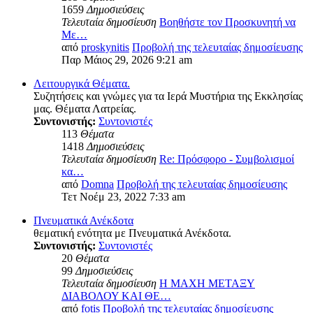
1659
Δημοσιεύσεις
Τελευταία δημοσίευση
Βοηθήστε τον Προσκυνητή να
Με…
από
proskynitis
Προβολή της τελευταίας δημοσίευσης
Παρ Μάιος 29, 2026 9:21 am
Λειτουργικά Θέματα.
Συζητήσεις και γνώμες για τα Ιερά Μυστήρια της Εκκλησίας
μας. Θέματα Λατρείας.
Συντονιστής:
Συντονιστές
113
Θέματα
1418
Δημοσιεύσεις
Τελευταία δημοσίευση
Re: Πρόσφορο - Συμβολισμοί
κα…
από
Domna
Προβολή της τελευταίας δημοσίευσης
Τετ Νοέμ 23, 2022 7:33 am
Πνευματικά Ανέκδοτα
θεματική ενότητα με Πνευματικά Ανέκδοτα.
Συντονιστής:
Συντονιστές
20
Θέματα
99
Δημοσιεύσεις
Τελευταία δημοσίευση
Η ΜΑΧΗ ΜΕΤΑΞΥ
ΔΙΑΒΟΛΟΥ ΚΑΙ ΘΕ…
από
fotis
Προβολή της τελευταίας δημοσίευσης