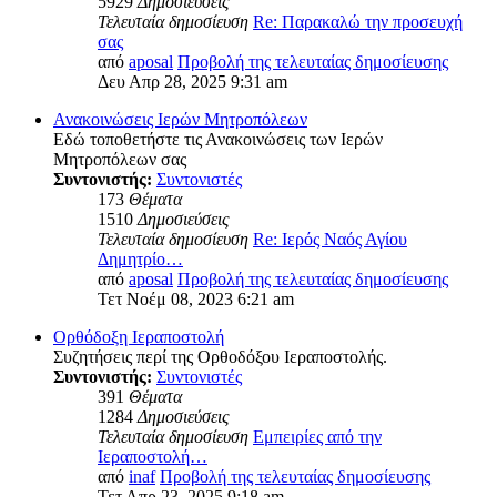
5929
Δημοσιεύσεις
Τελευταία δημοσίευση
Re: Παρακαλώ την προσευχή
σας
από
aposal
Προβολή της τελευταίας δημοσίευσης
Δευ Απρ 28, 2025 9:31 am
Ανακοινώσεις Ιερών Μητροπόλεων
Εδώ τοποθετήστε τις Ανακοινώσεις των Ιερών
Μητροπόλεων σας
Συντονιστής:
Συντονιστές
173
Θέματα
1510
Δημοσιεύσεις
Τελευταία δημοσίευση
Re: Ιερός Ναός Αγίου
Δημητρίο…
από
aposal
Προβολή της τελευταίας δημοσίευσης
Τετ Νοέμ 08, 2023 6:21 am
Ορθόδοξη Ιεραποστολή
Συζητήσεις περί της Ορθοδόξου Ιεραποστολής.
Συντονιστής:
Συντονιστές
391
Θέματα
1284
Δημοσιεύσεις
Τελευταία δημοσίευση
Εμπειρίες από την
Ιεραποστολή…
από
inaf
Προβολή της τελευταίας δημοσίευσης
Τετ Απρ 23, 2025 9:18 am