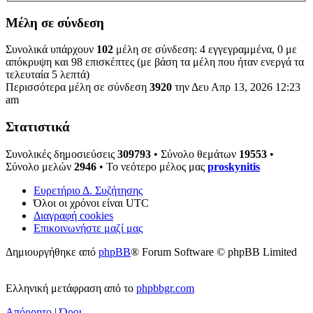
Μέλη σε σύνδεση
Συνολικά υπάρχουν
102
μέλη σε σύνδεση: 4 εγγεγραμμένα, 0 με
απόκρυψη και 98 επισκέπτες (με βάση τα μέλη που ήταν ενεργά τα
τελευταία 5 λεπτά)
Περισσότερα μέλη σε σύνδεση
3920
την Δευ Απρ 13, 2026 12:23
am
Στατιστικά
Συνολικές δημοσιεύσεις
309793
• Σύνολο θεμάτων
19553
•
Σύνολο μελών
2946
• Το νεότερο μέλος μας
proskynitis
Ευρετήριο Δ. Συζήτησης
Όλοι οι χρόνοι είναι
UTC
Διαγραφή cookies
Επικοινωνήστε μαζί μας
Δημιουργήθηκε από
phpBB
® Forum Software © phpBB Limited
Ελληνική μετάφραση από το
phpbbgr.com
Απόρρητο
|
Όροι