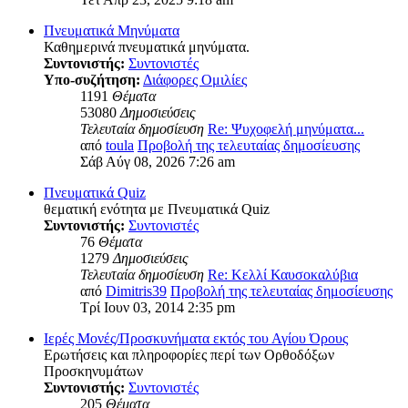
Πνευματικά Μηνύματα
Καθημερινά πνευματικά μηνύματα.
Συντονιστής:
Συντονιστές
Υπο-συζήτηση:
Διάφορες Ομιλίες
1191
Θέματα
53080
Δημοσιεύσεις
Τελευταία δημοσίευση
Re: Ψυχοφελή μηνύματα...
από
toula
Προβολή της τελευταίας δημοσίευσης
Σάβ Αύγ 08, 2026 7:26 am
Πνευματικά Quiz
θεματική ενότητα με Πνευματικά Quiz
Συντονιστής:
Συντονιστές
76
Θέματα
1279
Δημοσιεύσεις
Τελευταία δημοσίευση
Re: Κελλί Καυσοκαλύβια
από
Dimitris39
Προβολή της τελευταίας δημοσίευσης
Τρί Ιουν 03, 2014 2:35 pm
Ιερές Μονές/Προσκυνήματα εκτός του Αγίου Όρους
Ερωτήσεις και πληροφορίες περί των Ορθοδόξων
Προσκηνυμάτων
Συντονιστής:
Συντονιστές
205
Θέματα