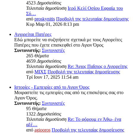
4523
Δημοσιεύσεις
Τελευταία δημοσίευση
Ιερό Κελί Οσίου Εφραίμ του
Σύ…
από
proskynitis
Προβολή της τελευταίας δημοσίευσης
Κυρ Μαρ 01, 2026 8:13 pm
Αγιορείται Πατέρες
Εδώ μπορείτε να συζητήσετε σχετικά με τους Αγιορείτες
Πατέρες που έχετε επισκεφθεί στο Αγιον Όρος
Συντονιστής:
Συντονιστές
265
Θέματα
4659
Δημοσιεύσεις
Τελευταία δημοσίευση
Re: Άγιος Παΐσιος ο Αγιορείτης
από
ΜΙΧΣ
Προβολή της τελευταίας δημοσίευσης
Τρί Ιουν 17, 2025 11:54 am
Ιστορίες - Εμπειρίες από το Αγιον Όρος
Μοιραστείτε τις εμπειρίες σας από τις επισκέψεις σας στο
Αγιον Όρος.
Συντονιστής:
Συντονιστές
95
Θέματα
1322
Δημοσιεύσεις
Τελευταία δημοσίευση
Re: Το φόρουμ εν Άθω- ένα
αξέ…
από
agiooros
Προβολή της τελευταίας δημοσίευσης