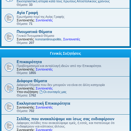
Εκκλησιαστική ιστορία κατά τους πρώτους Αποστολικούς χρόνους
Θέματα:
33
Αγία Γραφή
Ερωτήματα περί της Αγίας Γραφής
Συντονιστής:
Συντονιστές
Θέματα:
71
Πνευματικά Θέματα
Γενικά Πνευματικά Θέματα
Συντονιστές:
konstantinoupolitis
,
Συντονιστές
Θέματα:
207
Γενικές Συζητήσεις
Επικαιρότητα
Προβληματισμοί και ανταλλαγή ιδεών από την Επικαιρότητα.
Συντονιστής:
Συντονιστές
Θέματα:
1855
Διάφορα Θέματα
Διάφορα Θέματα που δεν μπορούν να είναι σε άλλη κατηγορία
Συντονιστής:
Συντονιστές
Υπο-συζήτηση:
Οι συνταγές μας
Θέματα:
1762
Εκκλησιαστική Επικαιρότητα
Συντονιστής:
Συντονιστές
Θέματα:
702
Σελίδες που ανακαλύψαμε και ίσως σας ενδιαφέρουν
Διάφορες σελίδες που ανακαλύψαμε εμείς, ή εσείς, και πιστεύουμε ότι
ενδιαφέρουν και κάποιους άλλους.
Συντονιστής:
Συντονιστές