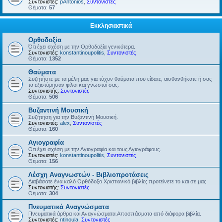
Συντονιστές:
pAntonios
,
Συντονιστές
Θέματα:
57
Εκκλησιαστικά
Ορθοδοξία
Ότι έχει σχέση με την Ορθοδοξία γενικότερα.
Συντονιστές:
konstantinoupolitis
,
Συντονιστές
Θέματα:
1352
Θαύματα
Συζητήστε με τα μέλη μας για τύχον θαύματα που είδατε, αισθανθήκατε ή σας
τα εξιστόρησαν φίλοι και γνωστοί σας.
Συντονιστής:
Συντονιστές
Θέματα:
506
Βυζαντινή Μουσική
Συζήτηση για την Βυζαντινή Μουσική.
Συντονιστές:
alex
,
Συντονιστές
Θέματα:
160
Αγιογραφία
Οτι έχει σχέση με την Αγιογραφία και τους Αγιογράφους.
Συντονιστές:
konstantinoupolitis
,
Συντονιστές
Θέματα:
156
Λέσχη Αναγνωστών - Βιβλιοπροτάσεις
Διαβάσατε ένα καλό Ορθόδοξο Χριστιανικό βιβλίο; προτείνετε το και σε μας.
Συντονιστής:
Συντονιστές
Θέματα:
304
Πνευματικά Αναγνώσματα
Πνευματικά άρθρα και Αναγνώσματα.Αποσπάσματα από διάφορα βιβλία.
Συντονιστές:
ntinoula
,
Συντονιστές