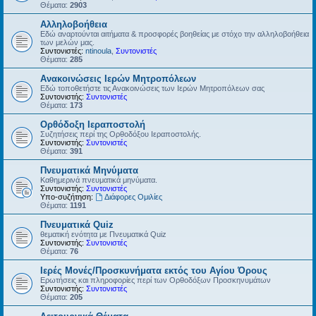
Θέματα:
2903
Αλληλοβοήθεια
Εδώ αναρτούνται αιτήματα & προσφορές βοηθείας με στόχο την αλληλοβοήθεια
των μελών μας.
Συντονιστές:
ntinoula
,
Συντονιστές
Θέματα:
285
Ανακοινώσεις Ιερών Μητροπόλεων
Εδώ τοποθετήστε τις Ανακοινώσεις των Ιερών Μητροπόλεων σας
Συντονιστής:
Συντονιστές
Θέματα:
173
Ορθόδοξη Ιεραποστολή
Συζητήσεις περί της Ορθοδόξου Ιεραποστολής.
Συντονιστής:
Συντονιστές
Θέματα:
391
Πνευματικά Μηνύματα
Καθημερινά πνευματικά μηνύματα.
Συντονιστής:
Συντονιστές
Υπο-συζήτηση:
Διάφορες Ομιλίες
Θέματα:
1191
Πνευματικά Quiz
θεματική ενότητα με Πνευματικά Quiz
Συντονιστής:
Συντονιστές
Θέματα:
76
Ιερές Μονές/Προσκυνήματα εκτός του Αγίου Όρους
Ερωτήσεις και πληροφορίες περί των Ορθοδόξων Προσκηνυμάτων
Συντονιστής:
Συντονιστές
Θέματα:
205