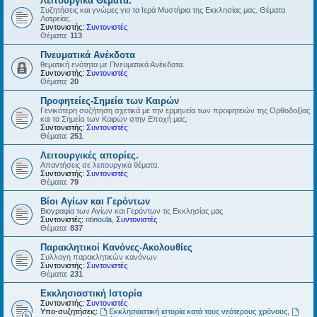
Λειτουργικά Θέματα.
Συζητήσεις και γνώμες για τα Ιερά Μυστήρια της Εκκλησίας μας. Θέματα
Λατρείας.
Συντονιστής:
Συντονιστές
Θέματα:
113
Πνευματικά Ανέκδοτα
θεματική ενότητα με Πνευματικά Ανέκδοτα.
Συντονιστής:
Συντονιστές
Θέματα:
20
Προφητείες-Σημεία των Καιρών
Γενικότερη συζήτηση σχετικά με την ερμηνεία των προφητειών της Ορθοδοξίας
και τα Σημεία των Καιρών στην Εποχή μας.
Συντονιστής:
Συντονιστές
Θέματα:
251
Λειτουργικές απορίες.
Απαντήσεις σε λειτουργικά θέματα.
Συντονιστής:
Συντονιστές
Θέματα:
79
Βίοι Αγίων και Γερόντων
Βιογραφία των Αγίων και Γερόντων τις Εκκλησίας μας
Συντονιστές:
ntinoula
,
Συντονιστές
Θέματα:
837
Παρακλητικοί Κανόνες-Ακολουθίες
Συλλογη παρακλητικών κανόνων
Συντονιστής:
Συντονιστές
Θέματα:
231
Εκκλησιαστική Ιστορία
Συντονιστής:
Συντονιστές
Υπο-συζητήσεις:
Εκκλησιαστική ιστορία κατά τους νεότερους χρόνους
,