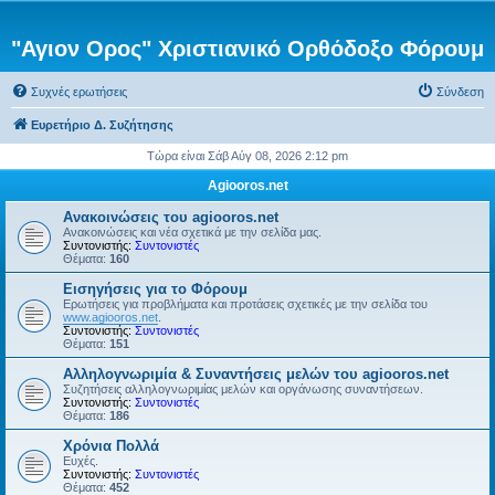
"Αγιον Ορος" Χριστιανικό Ορθόδοξο Φόρουμ
Συχνές ερωτήσεις
Σύνδεση
Ευρετήριο Δ. Συζήτησης
Τώρα είναι Σάβ Αύγ 08, 2026 2:12 pm
Agiooros.net
Ανακοινώσεις του agiooros.net
Ανακοινώσεις και νέα σχετικά με την σελίδα μας.
Συντονιστής:
Συντονιστές
Θέματα:
160
Εισηγήσεις για το Φόρουμ
Ερωτήσεις για προβλήματα και προτάσεις σχετικές με την σελίδα του
www.agiooros.net
.
Συντονιστής:
Συντονιστές
Θέματα:
151
Αλληλογνωριμία & Συναντήσεις μελών του agiooros.net
Συζητήσεις αλληλογνωριμίας μελών και οργάνωσης συναντήσεων.
Συντονιστής:
Συντονιστές
Θέματα:
186
Χρόνια Πολλά
Ευχές.
Συντονιστής:
Συντονιστές
Θέματα:
452