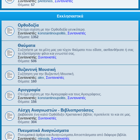
Συντονιστές:
pAntonios
,
Συντονιστές
Θέματα:
57
Εκκλησιαστικά
Ορθοδοξία
Ότι έχει σχέση με την Ορθοδοξία γενικότερα.
Συντονιστές:
konstantinoupolitis
,
Συντονιστές
Θέματα:
1352
Θαύματα
Συζητήστε με τα μέλη μας για τύχον θαύματα που είδατε, αισθανθήκατε ή σας
τα εξιστόρησαν φίλοι και γνωστοί σας.
Συντονιστής:
Συντονιστές
Θέματα:
506
Βυζαντινή Μουσική
Συζήτηση για την Βυζαντινή Μουσική.
Συντονιστές:
alex
,
Συντονιστές
Θέματα:
160
Αγιογραφία
Οτι έχει σχέση με την Αγιογραφία και τους Αγιογράφους.
Συντονιστές:
konstantinoupolitis
,
Συντονιστές
Θέματα:
156
Λέσχη Αναγνωστών - Βιβλιοπροτάσεις
Διαβάσατε ένα καλό Ορθόδοξο Χριστιανικό βιβλίο; προτείνετε το και σε μας.
Συντονιστής:
Συντονιστές
Θέματα:
304
Πνευματικά Αναγνώσματα
Πνευματικά άρθρα και Αναγνώσματα.Αποσπάσματα από διάφορα βιβλία.
Συντονιστές:
ntinoula
,
Συντονιστές