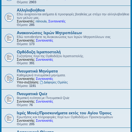
Θέματα:
2903
Αλληλοβοήθεια
Εδώ αναρτούνται αιτήματα & προσφορές βοηθείας με στόχο την αλληλοβοήθεια
των μελών μας.
Συντονιστές:
ntinoula
,
Συντονιστές
Θέματα:
285
Ανακοινώσεις Ιερών Μητροπόλεων
Εδώ τοποθετήστε τις Ανακοινώσεις των Ιερών Μητροπόλεων σας
Συντονιστής:
Συντονιστές
Θέματα:
173
Ορθόδοξη Ιεραποστολή
Συζητήσεις περί της Ορθοδόξου Ιεραποστολής.
Συντονιστής:
Συντονιστές
Θέματα:
391
Πνευματικά Μηνύματα
Καθημερινά πνευματικά μηνύματα.
Συντονιστής:
Συντονιστές
Υπο-συζήτηση:
Διάφορες Ομιλίες
Θέματα:
1191
Πνευματικά Quiz
θεματική ενότητα με Πνευματικά Quiz
Συντονιστής:
Συντονιστές
Θέματα:
76
Ιερές Μονές/Προσκυνήματα εκτός του Αγίου Όρους
Ερωτήσεις και πληροφορίες περί των Ορθοδόξων Προσκηνυμάτων
Συντονιστής:
Συντονιστές
Θέματα:
205