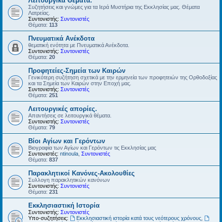
Λειτουργικά Θέματα.
Συζητήσεις και γνώμες για τα Ιερά Μυστήρια της Εκκλησίας μας. Θέματα
Λατρείας.
Συντονιστής:
Συντονιστές
Θέματα:
113
Πνευματικά Ανέκδοτα
θεματική ενότητα με Πνευματικά Ανέκδοτα.
Συντονιστής:
Συντονιστές
Θέματα:
20
Προφητείες-Σημεία των Καιρών
Γενικότερη συζήτηση σχετικά με την ερμηνεία των προφητειών της Ορθοδοξίας
και τα Σημεία των Καιρών στην Εποχή μας.
Συντονιστής:
Συντονιστές
Θέματα:
251
Λειτουργικές απορίες.
Απαντήσεις σε λειτουργικά θέματα.
Συντονιστής:
Συντονιστές
Θέματα:
79
Βίοι Αγίων και Γερόντων
Βιογραφία των Αγίων και Γερόντων τις Εκκλησίας μας
Συντονιστές:
ntinoula
,
Συντονιστές
Θέματα:
837
Παρακλητικοί Κανόνες-Ακολουθίες
Συλλογη παρακλητικών κανόνων
Συντονιστής:
Συντονιστές
Θέματα:
231
Εκκλησιαστική Ιστορία
Συντονιστής:
Συντονιστές
Υπο-συζητήσεις:
Εκκλησιαστική ιστορία κατά τους νεότερους χρόνους
,