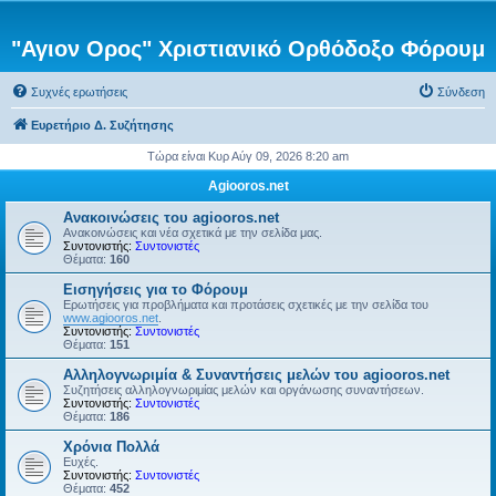
"Αγιον Ορος" Χριστιανικό Ορθόδοξο Φόρουμ
Συχνές ερωτήσεις
Σύνδεση
Ευρετήριο Δ. Συζήτησης
Τώρα είναι Κυρ Αύγ 09, 2026 8:20 am
Agiooros.net
Ανακοινώσεις του agiooros.net
Ανακοινώσεις και νέα σχετικά με την σελίδα μας.
Συντονιστής:
Συντονιστές
Θέματα:
160
Εισηγήσεις για το Φόρουμ
Ερωτήσεις για προβλήματα και προτάσεις σχετικές με την σελίδα του
www.agiooros.net
.
Συντονιστής:
Συντονιστές
Θέματα:
151
Αλληλογνωριμία & Συναντήσεις μελών του agiooros.net
Συζητήσεις αλληλογνωριμίας μελών και οργάνωσης συναντήσεων.
Συντονιστής:
Συντονιστές
Θέματα:
186
Χρόνια Πολλά
Ευχές.
Συντονιστής:
Συντονιστές
Θέματα:
452