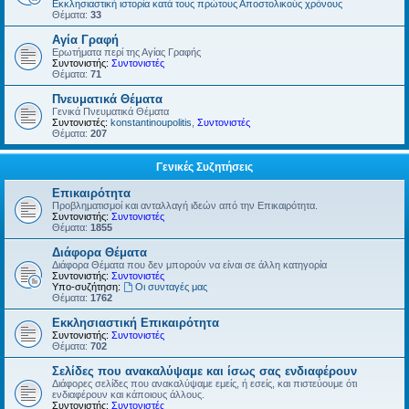
Εκκλησιαστική ιστορία κατά τους πρώτους Αποστολικούς χρόνους
Θέματα:
33
Αγία Γραφή
Ερωτήματα περί της Αγίας Γραφής
Συντονιστής:
Συντονιστές
Θέματα:
71
Πνευματικά Θέματα
Γενικά Πνευματικά Θέματα
Συντονιστές:
konstantinoupolitis
,
Συντονιστές
Θέματα:
207
Γενικές Συζητήσεις
Επικαιρότητα
Προβληματισμοί και ανταλλαγή ιδεών από την Επικαιρότητα.
Συντονιστής:
Συντονιστές
Θέματα:
1855
Διάφορα Θέματα
Διάφορα Θέματα που δεν μπορούν να είναι σε άλλη κατηγορία
Συντονιστής:
Συντονιστές
Υπο-συζήτηση:
Οι συνταγές μας
Θέματα:
1762
Εκκλησιαστική Επικαιρότητα
Συντονιστής:
Συντονιστές
Θέματα:
702
Σελίδες που ανακαλύψαμε και ίσως σας ενδιαφέρουν
Διάφορες σελίδες που ανακαλύψαμε εμείς, ή εσείς, και πιστεύουμε ότι
ενδιαφέρουν και κάποιους άλλους.
Συντονιστής:
Συντονιστές