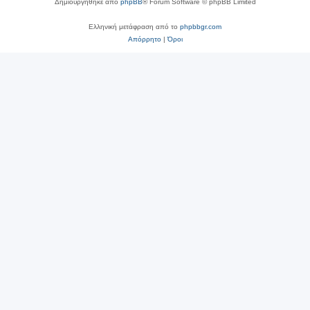
Δημιουργήθηκε από
phpBB
® Forum Software © phpBB Limited
Ελληνική μετάφραση από το
phpbbgr.com
Απόρρητο
|
Όροι