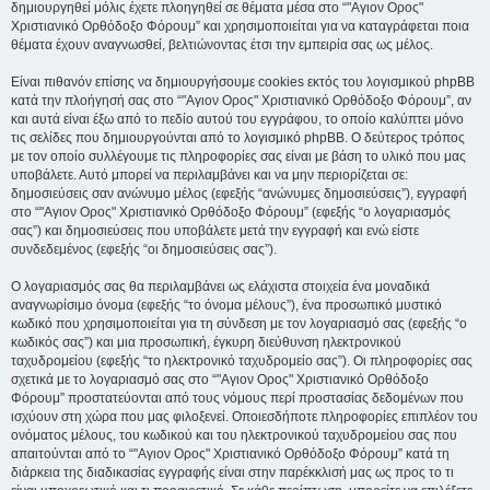
δημιουργηθεί μόλις έχετε πλοηγηθεί σε θέματα μέσα στο “"Αγιον Ορος"
Χριστιανικό Ορθόδοξο Φόρουμ” και χρησιμοποιείται για να καταγράφεται ποια
θέματα έχουν αναγνωσθεί, βελτιώνοντας έτσι την εμπειρία σας ως μέλος.
Είναι πιθανόν επίσης να δημιουργήσουμε cookies εκτός του λογισμικού phpBB
κατά την πλοήγησή σας στο “"Αγιον Ορος" Χριστιανικό Ορθόδοξο Φόρουμ”, αν
και αυτά είναι έξω από το πεδίο αυτού του εγγράφου, το οποίο καλύπτει μόνο
τις σελίδες που δημιουργούνται από το λογισμικό phpBB. Ο δεύτερος τρόπος
με τον οποίο συλλέγουμε τις πληροφορίες σας είναι με βάση το υλικό που μας
υποβάλετε. Αυτό μπορεί να περιλαμβάνει και να μην περιορίζεται σε:
δημοσιεύσεις σαν ανώνυμο μέλος (εφεξής “ανώνυμες δημοσιεύσεις”), εγγραφή
στο “"Αγιον Ορος" Χριστιανικό Ορθόδοξο Φόρουμ” (εφεξής “ο λογαριασμός
σας”) και δημοσιεύσεις που υποβάλετε μετά την εγγραφή και ενώ είστε
συνδεδεμένος (εφεξής “οι δημοσιεύσεις σας”).
Ο λογαριασμός σας θα περιλαμβάνει ως ελάχιστα στοιχεία ένα μοναδικά
αναγνωρίσιμο όνομα (εφεξής “το όνομα μέλους”), ένα προσωπικό μυστικό
κωδικό που χρησιμοποιείται για τη σύνδεση με τον λογαριασμό σας (εφεξής “ο
κωδικός σας”) και μια προσωπική, έγκυρη διεύθυνση ηλεκτρονικού
ταχυδρομείου (εφεξής “το ηλεκτρονικό ταχυδρομείο σας”). Οι πληροφορίες σας
σχετικά με το λογαριασμό σας στο “"Αγιον Ορος" Χριστιανικό Ορθόδοξο
Φόρουμ” προστατεύονται από τους νόμους περί προστασίας δεδομένων που
ισχύουν στη χώρα που μας φιλοξενεί. Οποιεσδήποτε πληροφορίες επιπλέον του
ονόματος μέλους, του κωδικού και του ηλεκτρονικού ταχυδρομείου σας που
απαιτούνται από το “"Αγιον Ορος" Χριστιανικό Ορθόδοξο Φόρουμ” κατά τη
διάρκεια της διαδικασίας εγγραφής είναι στην παρέκκλισή μας ως προς το τι