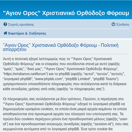
"Αγιον Ορος" Χριστιανικό Ορθόδοξο Φόρουμ
Συχνές ερωτήσεις
Σύνδεση
Ευρετήριο Δ. Συζήτησης
"Αγιον Ορος" Χριστιανικό Ορθόδοξο Φόρουμ - Πολιτική
απορρήτου
Αυτή η πολιτική εξηγεί λεπτομερώς πώς το “"Αγιον Ορος" Χριστιανικό
Ορθόδοξο Φόρουμ” και οι εταιρείες που συνδέονται στενά με αυτό (εφεξής
“εμείς”, “εμάς”, “δικό μας”, “"Αγιον Ορος" Χριστιανικό Ορθόδοξο Φόρουμ”,
“https://xristianos.net/forum”) και το phpBB (εφεξής “αυτοί”, “αυτών”, “αυτούς”,
“λογισμικό phpBB”, “www.phpbb.com”, “phpBB Limited”, “phpBB Teams”)
χρησιμοποιούν οποιεσδήποτε πληροφορίες που συλλέγονται κατά τη διάρκεια
κάθε συνεδρίας χρήσης από εσάς (εφεξής “οι πληροφορίες σας”).
Οι πληροφορίες σας συλλέγονται με δύο τρόπους. Πρώτον, η περιήγηση στο
“"Αγιον Ορος" Χριστιανικό Ορθόδοξο Φόρουμ” οδηγεί το λογισμικό phpBB να
δημιουργήσει ορισμένα cookies, τα οποία είναι μικρά αρχεία κειμένου τα οποία
αποθηκεύονται στα προσωρινά αρχεία του πλοηγού του υπολογιστή σας. Τα
πρώτα δύο cookies περιέχουν μόνον ένα προσδιοριστικό μέλους (εφεξής “user-
id”) και ένα προσδιοριστικό ανώνυμης συνεδρίας (εφεξής “session-id”), που σας
εκχωρούνται αυτόματα από το λογισμικό phpBB. Ένα τρίτο cookie θα