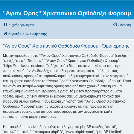
"Αγιον Ορος" Χριστιανικό Ορθόδοξο Φόρουμ
Συχνές ερωτήσεις
Σύνδεση
Ευρετήριο Δ. Συζήτησης
"Αγιον Ορος" Χριστιανικό Ορθόδοξο Φόρουμ - Όροι χρήσης
Με την πρόσβαση στο “"Αγιον Ορος" Χριστιανικό Ορθόδοξο Φόρουμ” (εφεξής
“εμείς”, “εμάς”, “δικό μας”, “"Αγιον Ορος" Χριστιανικό Ορθόδοξο Φόρουμ”,
“https://xristianos.net/forum”), δέχεστε ότι δεσμεύεστε νομικά από τους όρους
που ακολουθούν. Αν δεν δέχεστε ότι δεσμεύεστε νομικά από όλους τους
ακόλουθους όρους τότε παρακαλούμε μη δημιουργήσετε κάποιον λογαριασμό
και μη χρησιμοποιήσετε το “"Αγιον Ορος" Χριστιανικό Ορθόδοξο Φόρουμ”. Είναι
πιθανόν να μεταβάλλουμε τους όρους οποιαδήποτε χρονική στιγμή και θα
επιδιώξουμε να σας ενημερώσουμε για αυτό με τον προσφορότερο δυνατό
τρόπο, όμως θα ήταν συνετό εκ μέρους σας να ξαναδιαβάζετε τακτικά την
παρούσα σελίδα καθώς η συνεχιζόμενη χρήση του “"Αγιον Ορος" Χριστιανικό
Ορθόδοξο Φόρουμ” μετά τις εκάστοτε αλλαγές δείχνει πως δέχεστε ότι
δεσμεύεστε νομικά από αυτούς τους όρους με την ανανεωμένη και/ή
τροποποιημένη μορφή των όρων.
Η ιστοσελίδα μας είναι βασισμένη στο λογισμικό phpBB (εφεξής “αυτοί”,
“αυτών”, “αυτούς”, “λογισμικό phpBB”, “www.phpbb.com”, “phpBB Limited”,