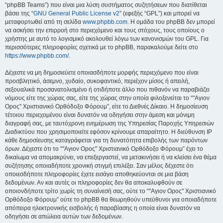
“phpBB Teams”) που είναι μια λύση συστήματος συζητήσεων που διατίθεται
βάσει της “
GNU General Public License v2
” (εφεξής “GPL”) και μπορεί να
μεταφορτωθεί από τη σελίδα
www.phpbb.com
. Η ομάδα του phpBB δεν μπορεί
να ασκήσει την επιρροή στο περιεχόμενο και τους στόχους, τους οποίους ο
χρήστης με αυτό το λογισμικό ακολουθεί λόγω των κανονισμών του GPL. Για
περισσότερες πληροφορίες σχετικά με το phpBB, παρακαλούμε δείτε στο
https://www.phpbb.com/
.
Δέχεστε να μη δημοσιεύετε οποιασδήποτε μορφής περιεχόμενο που είναι
προσβλητικό, άσεμνο, χυδαίο, συκοφαντικό, περιέχον μίσος ή απειλή,
σεξουαλικά προσανατολισμένο ή οτιδήποτε άλλο που πιθανόν να παραβιάζει
νόμους είτε της χώρας σας, είτε της χώρας στην οποία φιλοξενείται το “"Αγιον
Ορος" Χριστιανικό Ορθόδοξο Φόρουμ”, είτε το Διεθνές Δίκαιο. Η δημοσίευση
τέτοιου περιεχομένου είναι δυνατόν να οδηγήσει στην άμεση και μόνιμη
διαγραφή σας, με ταυτόχρονη ενημέρωση της Υπηρεσίας Παροχής Υπηρεσιών
Διαδικτύου που χρησιμοποιείτε εφόσον κρίνουμε απαραίτητο. Η διεύθυνση IP
κάθε δημοσίευσης καταγράφεται για τη δυνατότητα επιβολής των παρόντων
όρων. Δέχεστε ότι το “"Αγιον Ορος" Χριστιανικό Ορθόδοξο Φόρουμ” έχει το
δικαίωμα να απομακρύνει, να επεξεργαστεί, να μετακινήσει ή να κλείσει ένα θέμα
συζήτησης οποιαδήποτε χρονική στιγμή επιλέξει. Σαν μέλος δέχεστε ότι
οποιεσδήποτε πληροφορίες έχετε εισάγει αποθηκεύονται σε μια βάση
δεδομένων. Αν και αυτές οι πληροφορίες δεν θα αποκαλυφθούν σε
οποιονδήποτε τρίτο χωρίς τη συναίνεσή σας, ούτε το “"Αγιον Ορος" Χριστιανικό
Ορθόδοξο Φόρουμ” ούτε το phpBB θα θεωρηθούν υπεύθυνοι για οποιαδήποτε
απόπειρα ηλεκτρονικής εισβολής ή παραβίασης η οποία είναι δυνατόν να
οδηγήσει σε απώλεια αυτών των δεδομένων.