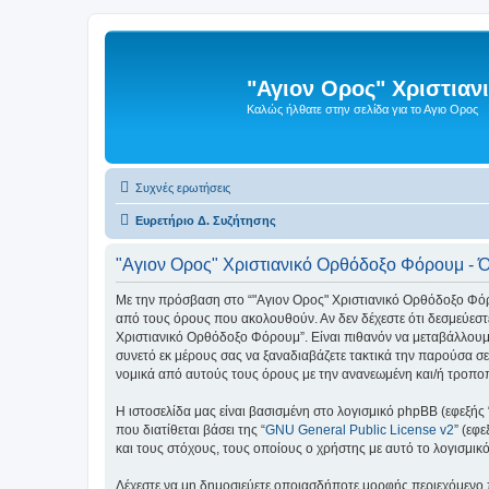
"Αγιον Ορος" Χριστια
Καλώς ήλθατε στην σελίδα για το Αγιο Ορος
Συχνές ερωτήσεις
Ευρετήριο Δ. Συζήτησης
"Αγιον Ορος" Χριστιανικό Ορθόδοξο Φόρουμ - 
Με την πρόσβαση στο “"Αγιον Ορος" Χριστιανικό Ορθόδοξο Φόρουμ”
από τους όρους που ακολουθούν. Αν δεν δέχεστε ότι δεσμεύεσ
Χριστιανικό Ορθόδοξο Φόρουμ”. Είναι πιθανόν να μεταβάλλουμ
συνετό εκ μέρους σας να ξαναδιαβάζετε τακτικά την παρούσα σε
νομικά από αυτούς τους όρους με την ανανεωμένη και/ή τροπ
Η ιστοσελίδα μας είναι βασισμένη στο λογισμικό phpBB (εφεξής
που διατίθεται βάσει της “
GNU General Public License v2
” (εφ
και τους στόχους, τους οποίους ο χρήστης με αυτό το λογισμι
Δέχεστε να μη δημοσιεύετε οποιασδήποτε μορφής περιεχόμενο π