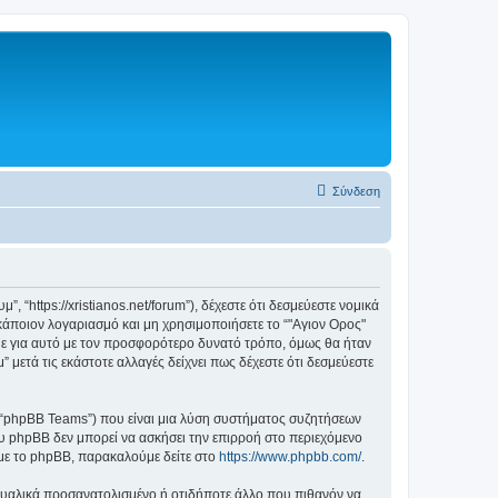
Σύνδεση
 “https://xristianos.net/forum”), δέχεστε ότι δεσμεύεστε νομικά
άποιον λογαριασμό και μη χρησιμοποιήσετε το “"Αγιον Ορος"
με για αυτό με τον προσφορότερο δυνατό τρόπο, όμως θα ήταν
μετά τις εκάστοτε αλλαγές δείχνει πως δέχεστε ότι δεσμεύεστε
”, “phpBB Teams”) που είναι μια λύση συστήματος συζητήσεων
υ phpBB δεν μπορεί να ασκήσει την επιρροή στο περιεχόμενο
 με το phpBB, παρακαλούμε δείτε στο
https://www.phpbb.com/
.
ξουαλικά προσανατολισμένο ή οτιδήποτε άλλο που πιθανόν να