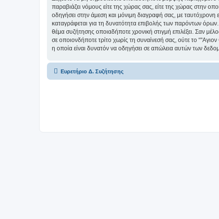
παραβιάζει νόμους είτε της χώρας σας, είτε της χώρας στην οπο
οδηγήσει στην άμεση και μόνιμη διαγραφή σας, με ταυτόχρονη
καταγράφεται για τη δυνατότητα επιβολής των παρόντων όρων. Δέ
θέμα συζήτησης οποιαδήποτε χρονική στιγμή επιλέξει. Σαν μέλ
σε οποιονδήποτε τρίτο χωρίς τη συναίνεσή σας, ούτε το “"Αγ
η οποία είναι δυνατόν να οδηγήσει σε απώλεια αυτών των δεδο
Ευρετήριο Δ. Συζήτησης