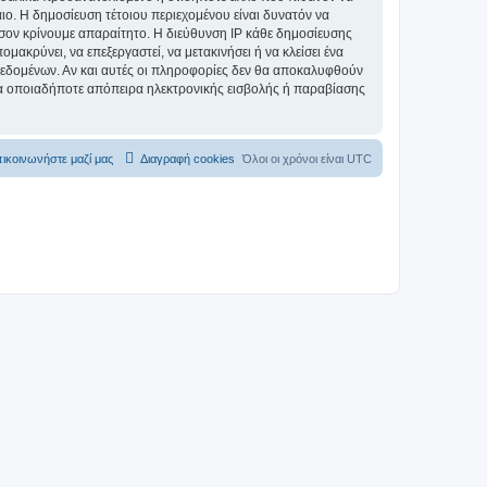
αιο. Η δημοσίευση τέτοιου περιεχομένου είναι δυνατόν να
σον κρίνουμε απαραίτητο. Η διεύθυνση IP κάθε δημοσίευσης
ακρύνει, να επεξεργαστεί, να μετακινήσει ή να κλείσει ένα
 δεδομένων. Αν και αυτές οι πληροφορίες δεν θα αποκαλυφθούν
ια οποιαδήποτε απόπειρα ηλεκτρονικής εισβολής ή παραβίασης
ικοινωνήστε μαζί μας
Διαγραφή cookies
Όλοι οι χρόνοι είναι
UTC