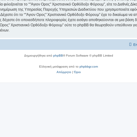
ία φιλοξενείται το “"Αγιον Ορος" Χριστιανικό Ορθόδοξο Φόρουμ”, είτε το Διεθνές Δίκ
 ενημέρωση της Υπηρεσίας Παροχής Υπηρεσιών Διαδικτύου που χρησιμοποιείτε εφό
χεστε ότι το “"Αγιον Ορος" Χριστιανικό Ορθόδοξο Φόρουμ” έχει το δικαίωμα να απομ
ος δέχεστε ότι οποιεσδήποτε πληροφορίες έχετε εισάγει αποθηκεύονται σε μια βάση
ιον Ορος" Χριστιανικό Ορθόδοξο Φόρουμ” ούτε το phpBB θα θεωρηθούν υπεύθυνοι γ
μένων.
Επ
Δημιουργήθηκε από
phpBB
® Forum Software © phpBB Limited
Ελληνική μετάφραση από το
phpbbgr.com
Απόρρητο
|
Όροι