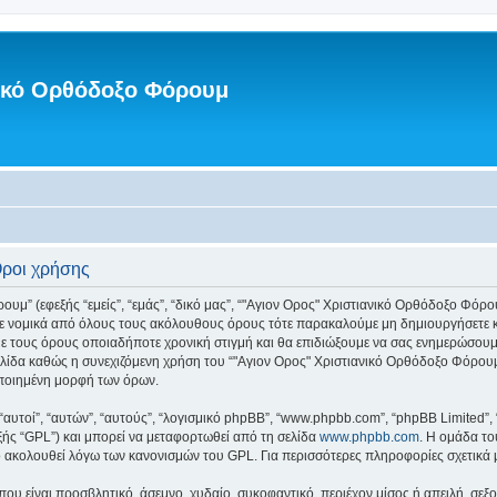
νικό Ορθόδοξο Φόρουμ
Όροι χρήσης
 (εφεξής “εμείς”, “εμάς”, “δικό μας”, “"Αγιον Ορος" Χριστιανικό Ορθόδοξο Φόρουμ”,
τε νομικά από όλους τους ακόλουθους όρους τότε παρακαλούμε μη δημιουργήσετε κ
ε τους όρους οποιαδήποτε χρονική στιγμή και θα επιδιώξουμε να σας ενημερώσου
λίδα καθώς η συνεχιζόμενη χρήση του “"Αγιον Ορος" Χριστιανικό Ορθόδοξο Φόρουμ” 
οποιημένη μορφή των όρων.
 “αυτοί”, “αυτών”, “αυτούς”, “λογισμικό phpBB”, “www.phpbb.com”, “phpBB Limited
εξής “GPL”) και μπορεί να μεταφορτωθεί από τη σελίδα
www.phpbb.com
. Η ομάδα το
κό ακολουθεί λόγω των κανονισμών του GPL. Για περισσότερες πληροφορίες σχετικά
ου είναι προσβλητικό, άσεμνο, χυδαίο, συκοφαντικό, περιέχον μίσος ή απειλή, σε