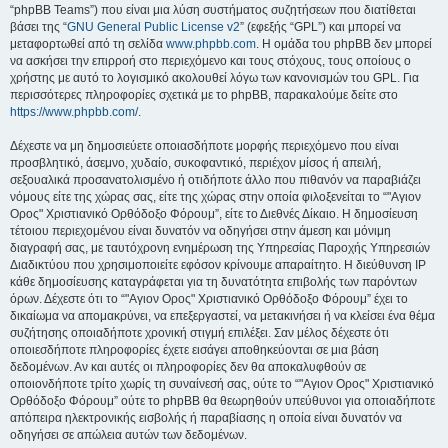
“phpBB Teams”) που είναι μια λύση συστήματος συζητήσεων που διατίθεται
βάσει της “
GNU General Public License v2
” (εφεξής “GPL”) και μπορεί να
μεταφορτωθεί από τη σελίδα
www.phpbb.com
. Η ομάδα του phpBB δεν μπορεί
να ασκήσει την επιρροή στο περιεχόμενο και τους στόχους, τους οποίους ο
χρήστης με αυτό το λογισμικό ακολουθεί λόγω των κανονισμών του GPL. Για
περισσότερες πληροφορίες σχετικά με το phpBB, παρακαλούμε δείτε στο
https://www.phpbb.com/
.
Δέχεστε να μη δημοσιεύετε οποιασδήποτε μορφής περιεχόμενο που είναι
προσβλητικό, άσεμνο, χυδαίο, συκοφαντικό, περιέχον μίσος ή απειλή,
σεξουαλικά προσανατολισμένο ή οτιδήποτε άλλο που πιθανόν να παραβιάζει
νόμους είτε της χώρας σας, είτε της χώρας στην οποία φιλοξενείται το “"Αγιον
Ορος" Χριστιανικό Ορθόδοξο Φόρουμ”, είτε το Διεθνές Δίκαιο. Η δημοσίευση
τέτοιου περιεχομένου είναι δυνατόν να οδηγήσει στην άμεση και μόνιμη
διαγραφή σας, με ταυτόχρονη ενημέρωση της Υπηρεσίας Παροχής Υπηρεσιών
Διαδικτύου που χρησιμοποιείτε εφόσον κρίνουμε απαραίτητο. Η διεύθυνση IP
κάθε δημοσίευσης καταγράφεται για τη δυνατότητα επιβολής των παρόντων
όρων. Δέχεστε ότι το “"Αγιον Ορος" Χριστιανικό Ορθόδοξο Φόρουμ” έχει το
δικαίωμα να απομακρύνει, να επεξεργαστεί, να μετακινήσει ή να κλείσει ένα θέμα
συζήτησης οποιαδήποτε χρονική στιγμή επιλέξει. Σαν μέλος δέχεστε ότι
οποιεσδήποτε πληροφορίες έχετε εισάγει αποθηκεύονται σε μια βάση
δεδομένων. Αν και αυτές οι πληροφορίες δεν θα αποκαλυφθούν σε
οποιονδήποτε τρίτο χωρίς τη συναίνεσή σας, ούτε το “"Αγιον Ορος" Χριστιανικό
Ορθόδοξο Φόρουμ” ούτε το phpBB θα θεωρηθούν υπεύθυνοι για οποιαδήποτε
απόπειρα ηλεκτρονικής εισβολής ή παραβίασης η οποία είναι δυνατόν να
οδηγήσει σε απώλεια αυτών των δεδομένων.