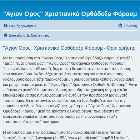
"Αγιον Ορος" Χριστιανικό Ορθόδοξο Φόρουμ
Συχνές ερωτήσεις
Σύνδεση
Ευρετήριο Δ. Συζήτησης
"Αγιον Ορος" Χριστιανικό Ορθόδοξο Φόρουμ - Όροι χρήσης
Με την πρόσβαση στο “"Αγιον Ορος" Χριστιανικό Ορθόδοξο Φόρουμ” (εφεξής
“εμείς”, “εμάς”, “δικό μας”, “"Αγιον Ορος" Χριστιανικό Ορθόδοξο Φόρουμ”,
“https://xristianos.net/forum”), δέχεστε ότι δεσμεύεστε νομικά από τους όρους
που ακολουθούν. Αν δεν δέχεστε ότι δεσμεύεστε νομικά από όλους τους
ακόλουθους όρους τότε παρακαλούμε μη δημιουργήσετε κάποιον λογαριασμό
και μη χρησιμοποιήσετε το “"Αγιον Ορος" Χριστιανικό Ορθόδοξο Φόρουμ”. Είναι
πιθανόν να μεταβάλλουμε τους όρους οποιαδήποτε χρονική στιγμή και θα
επιδιώξουμε να σας ενημερώσουμε για αυτό με τον προσφορότερο δυνατό
τρόπο, όμως θα ήταν συνετό εκ μέρους σας να ξαναδιαβάζετε τακτικά την
παρούσα σελίδα καθώς η συνεχιζόμενη χρήση του “"Αγιον Ορος" Χριστιανικό
Ορθόδοξο Φόρουμ” μετά τις εκάστοτε αλλαγές δείχνει πως δέχεστε ότι
δεσμεύεστε νομικά από αυτούς τους όρους με την ανανεωμένη και/ή
τροποποιημένη μορφή των όρων.
Η ιστοσελίδα μας είναι βασισμένη στο λογισμικό phpBB (εφεξής “αυτοί”,
“αυτών”, “αυτούς”, “λογισμικό phpBB”, “www.phpbb.com”, “phpBB Limited”,