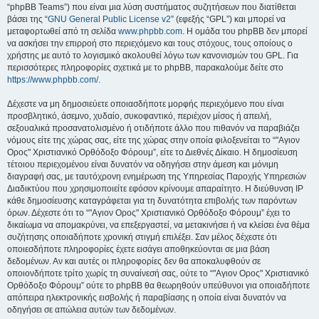
“phpBB Teams”) που είναι μια λύση συστήματος συζητήσεων που διατίθεται
βάσει της “
GNU General Public License v2
” (εφεξής “GPL”) και μπορεί να
μεταφορτωθεί από τη σελίδα
www.phpbb.com
. Η ομάδα του phpBB δεν μπορεί
να ασκήσει την επιρροή στο περιεχόμενο και τους στόχους, τους οποίους ο
χρήστης με αυτό το λογισμικό ακολουθεί λόγω των κανονισμών του GPL. Για
περισσότερες πληροφορίες σχετικά με το phpBB, παρακαλούμε δείτε στο
https://www.phpbb.com/
.
Δέχεστε να μη δημοσιεύετε οποιασδήποτε μορφής περιεχόμενο που είναι
προσβλητικό, άσεμνο, χυδαίο, συκοφαντικό, περιέχον μίσος ή απειλή,
σεξουαλικά προσανατολισμένο ή οτιδήποτε άλλο που πιθανόν να παραβιάζει
νόμους είτε της χώρας σας, είτε της χώρας στην οποία φιλοξενείται το “"Αγιον
Ορος" Χριστιανικό Ορθόδοξο Φόρουμ”, είτε το Διεθνές Δίκαιο. Η δημοσίευση
τέτοιου περιεχομένου είναι δυνατόν να οδηγήσει στην άμεση και μόνιμη
διαγραφή σας, με ταυτόχρονη ενημέρωση της Υπηρεσίας Παροχής Υπηρεσιών
Διαδικτύου που χρησιμοποιείτε εφόσον κρίνουμε απαραίτητο. Η διεύθυνση IP
κάθε δημοσίευσης καταγράφεται για τη δυνατότητα επιβολής των παρόντων
όρων. Δέχεστε ότι το “"Αγιον Ορος" Χριστιανικό Ορθόδοξο Φόρουμ” έχει το
δικαίωμα να απομακρύνει, να επεξεργαστεί, να μετακινήσει ή να κλείσει ένα θέμα
συζήτησης οποιαδήποτε χρονική στιγμή επιλέξει. Σαν μέλος δέχεστε ότι
οποιεσδήποτε πληροφορίες έχετε εισάγει αποθηκεύονται σε μια βάση
δεδομένων. Αν και αυτές οι πληροφορίες δεν θα αποκαλυφθούν σε
οποιονδήποτε τρίτο χωρίς τη συναίνεσή σας, ούτε το “"Αγιον Ορος" Χριστιανικό
Ορθόδοξο Φόρουμ” ούτε το phpBB θα θεωρηθούν υπεύθυνοι για οποιαδήποτε
απόπειρα ηλεκτρονικής εισβολής ή παραβίασης η οποία είναι δυνατόν να
οδηγήσει σε απώλεια αυτών των δεδομένων.