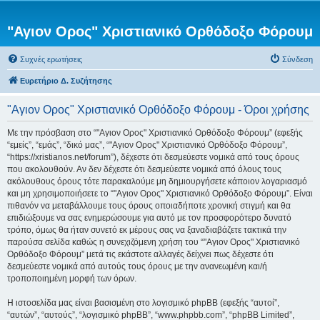
"Αγιον Ορος" Χριστιανικό Ορθόδοξο Φόρουμ
Συχνές ερωτήσεις
Σύνδεση
Ευρετήριο Δ. Συζήτησης
"Αγιον Ορος" Χριστιανικό Ορθόδοξο Φόρουμ - Όροι χρήσης
Με την πρόσβαση στο “"Αγιον Ορος" Χριστιανικό Ορθόδοξο Φόρουμ” (εφεξής
“εμείς”, “εμάς”, “δικό μας”, “"Αγιον Ορος" Χριστιανικό Ορθόδοξο Φόρουμ”,
“https://xristianos.net/forum”), δέχεστε ότι δεσμεύεστε νομικά από τους όρους
που ακολουθούν. Αν δεν δέχεστε ότι δεσμεύεστε νομικά από όλους τους
ακόλουθους όρους τότε παρακαλούμε μη δημιουργήσετε κάποιον λογαριασμό
και μη χρησιμοποιήσετε το “"Αγιον Ορος" Χριστιανικό Ορθόδοξο Φόρουμ”. Είναι
πιθανόν να μεταβάλλουμε τους όρους οποιαδήποτε χρονική στιγμή και θα
επιδιώξουμε να σας ενημερώσουμε για αυτό με τον προσφορότερο δυνατό
τρόπο, όμως θα ήταν συνετό εκ μέρους σας να ξαναδιαβάζετε τακτικά την
παρούσα σελίδα καθώς η συνεχιζόμενη χρήση του “"Αγιον Ορος" Χριστιανικό
Ορθόδοξο Φόρουμ” μετά τις εκάστοτε αλλαγές δείχνει πως δέχεστε ότι
δεσμεύεστε νομικά από αυτούς τους όρους με την ανανεωμένη και/ή
τροποποιημένη μορφή των όρων.
Η ιστοσελίδα μας είναι βασισμένη στο λογισμικό phpBB (εφεξής “αυτοί”,
“αυτών”, “αυτούς”, “λογισμικό phpBB”, “www.phpbb.com”, “phpBB Limited”,