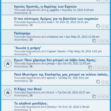
Ιησούς Χριστός, η Ακρότης των Εφετών
Τελευταία δημοσίευση από
g_aggelos
«
Κυρ Αύγ 12, 2012 8:28 pm
Απαντήσεις:
4
Ο πιο σύντομος δρόμος για τη βασιλεία των ουρανών
Τελευταία δημοσίευση από
toula
«
Τετ Ιούλ 25, 2012 10:21 am
Απαντήσεις:
14
1
2
Παλληκάρι
Τελευταία δημοσίευση από
xristianos.net
«
Δευ Μαρ 26, 2012 12:39 pm
Απαντήσεις:
20
1
2
3
"Αιωνία η μνήμη"
Τελευταία δημοσίευση από
Captain Yiannis
«
Παρ Νοέμ 18, 2011 4:01 pm
Απαντήσεις:
7
Ερωτ: Ποιο χάρισμα δεν μπορεί να λάβει ένας Άγιος;
Τελευταία δημοσίευση από
johnge
«
Δευ Οκτ 03, 2011 12:43 pm
Απαντήσεις:
35
1
2
3
4
Ποιό Μυστήριο της Εκκλησίας μας μπορεί να τελέσει λαϊκός;
Τελευταία δημοσίευση από
aposal
«
Τρί Μαρ 01, 2011 8:51 am
Απαντήσεις:
10
1
2
Η Χάρις του Θεού
Τελευταία δημοσίευση από
Μ.Δ.Κ.
«
Τρί Οκτ 26, 2010 10:37 am
Απαντήσεις:
26
1
2
3
Το αληθινό μανδήλιο;
Τελευταία δημοσίευση από
Domna
«
Τετ Σεπ 22, 2010 1:39 pm
Απαντήσεις:
1