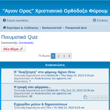
"Αγιον Ορος" Χριστιανικό Ορθόδοξο Φόρουμ
Συχνές ερωτήσεις
Σύνδεση
Ευρετήριο Δ. Συζήτησης
Εκκλησιαστικά
Πνευματικά Quiz
Πνευματικά Quiz
Συντονιστής:
Συντονιστές
Νέο Θέμα
1
2
3
Επόμενη
75 θέματα
Ανακοινώσεις
Η "Αναζήτηση" στο φόρουμ Agion Oros
Τελευταία δημοσίευση από
Dimitris39
«
Πέμ Νοέμ 14, 2013 8:18 pm
Δημοσιεύτηκε σε
Ανακοινώσεις του agiooros.net
Απαντήσεις:
7
H τροφή σαν φάρμακο...
Τελευταία δημοσίευση από
Dimitris39
«
Πέμ Σεπ 12, 2013 10:36 am
Δημοσιεύτηκε σε
Ανακοινώσεις του agiooros.net
Απαντήσεις:
42
1
2
3
4
5
Εγχειρίδιο μελών & δημοσιεύσεων
Τελευταία δημοσίευση από
Teri
«
Τετ Φεβ 10, 2010 8:24 am