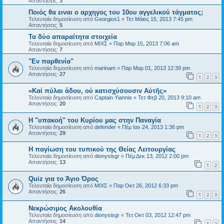
Απαντήσεις:
3
Ποιός θα ειναι ο αρχηγος του 10ου αγγελικού τάγματος;
Τελευταία δημοσίευση από
Georgios1
«
Τετ Μάιος 15, 2013 7:45 pm
Απαντήσεις:
5
Τα δύο απαραίτητα στοιχεία
Τελευταία δημοσίευση από
ΜΙΧΣ
«
Παρ Μαρ 15, 2013 7:06 am
Απαντήσεις:
7
"Εν παρθενία"
Τελευταία δημοσίευση από
marinam
«
Παρ Μαρ 01, 2013 12:39 pm
Απαντήσεις:
27
1
2
3
«Καί πύλαι ἅδου, οὐ κατισχύσουσιν Αὐτῆς»
Τελευταία δημοσίευση από
Captain Yiannis
«
Τετ Φεβ 20, 2013 9:10 am
Απαντήσεις:
20
1
2
3
Η "υπακοή" του Κυρίου μας στην Παναγία
Τελευταία δημοσίευση από
defender
«
Πέμ Ιαν 24, 2013 1:36 pm
Απαντήσεις:
29
1
2
3
Η παγίωση του τυπικού της Θείας Λειτουργίας
Τελευταία δημοσίευση από
dionysisgr
«
Πέμ Δεκ 13, 2012 2:00 pm
Απαντήσεις:
13
1
2
Quiz για το Άγιο Όρος
Τελευταία δημοσίευση από
ΜΙΧΣ
«
Παρ Οκτ 26, 2012 6:33 pm
Απαντήσεις:
26
1
2
3
Νεκρώσιμος Ακολουθία
Τελευταία δημοσίευση από
dionysisgr
«
Τετ Οκτ 03, 2012 12:47 pm
Απαντήσεις:
14
1
2