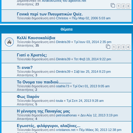
Δημοσιεύτηκε σε
Ανακοινώσεις του agiooros.net
Απαντήσεις:
23
1
2
3
Γενικά περί των Πνευματικών Quiz.
Τελευταία δημοσίευση από
Christos
«
Πέμ Μαρ 02, 2006 5:03 am
Θέματα
Κελλί Καυσοκαλύβια
Τελευταία δημοσίευση από
Dimitris39
«
Τρί Ιουν 03, 2014 2:35 pm
Απαντήσεις:
35
1
2
3
4
Γιατί ο Χριστός;
Τελευταία δημοσίευση από
Dimitris39
«
Τετ Φεβ 19, 2014 9:22 pm
Τι ειναι?
Τελευταία δημοσίευση από
Dimitris39
«
Σάβ Ιαν 25, 2014 8:23 pm
Απαντήσεις:
3
Το Ονομα του παιδιού...........
Τελευταία δημοσίευση από
stathis73
«
Τρί Οκτ 01, 2013 9:05 am
Απαντήσεις:
2
Φως Ιλαρόν
Τελευταία δημοσίευση από
toula
«
Τρί Σεπ 24, 2013 9:28 am
Απαντήσεις:
5
Η γέννηση της Παναγίας μας
Τελευταία δημοσίευση από
petrosathonas
«
Δευ Αύγ 12, 2013 3:19 pm
Απαντήσεις:
4
Εγωιστές, φιλάργυροι, αλαζόνες...
Τελευταία δημοσίευση από
xristianos.net
«
Πέμ Μάιος 30, 2013 12:38 pm