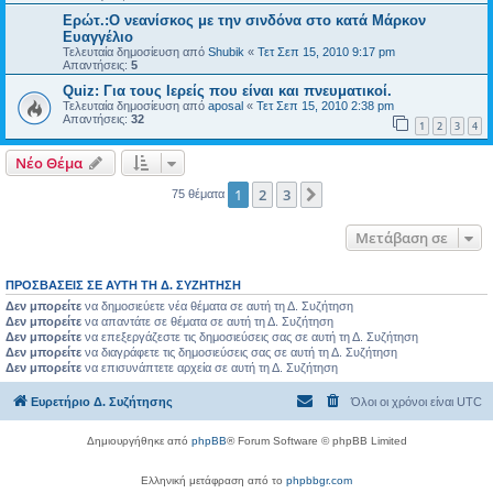
Ερώτ.:Ο νεανίσκος με την σινδόνα στο κατά Μάρκον
Ευαγγέλιο
Τελευταία δημοσίευση από
Shubik
«
Τετ Σεπ 15, 2010 9:17 pm
Απαντήσεις:
5
Quiz: Για τους Ιερείς που είναι και πνευματικοί.
Τελευταία δημοσίευση από
aposal
«
Τετ Σεπ 15, 2010 2:38 pm
Απαντήσεις:
32
1
2
3
4
Νέο Θέμα
1
2
3
Επόμενη
75 θέματα
Μετάβαση σε
ΠΡΟΣΒΆΣΕΙΣ ΣΕ ΑΥΤΉ ΤΗ Δ. ΣΥΖΉΤΗΣΗ
Δεν μπορείτε
να δημοσιεύετε νέα θέματα σε αυτή τη Δ. Συζήτηση
Δεν μπορείτε
να απαντάτε σε θέματα σε αυτή τη Δ. Συζήτηση
Δεν μπορείτε
να επεξεργάζεστε τις δημοσιεύσεις σας σε αυτή τη Δ. Συζήτηση
Δεν μπορείτε
να διαγράφετε τις δημοσιεύσεις σας σε αυτή τη Δ. Συζήτηση
Δεν μπορείτε
να επισυνάπτετε αρχεία σε αυτή τη Δ. Συζήτηση
Ευρετήριο Δ. Συζήτησης
Όλοι οι χρόνοι είναι
UTC
Δημιουργήθηκε από
phpBB
® Forum Software © phpBB Limited
Ελληνική μετάφραση από το
phpbbgr.com