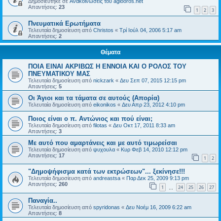
Δημοσιεύτηκε σε
Ανακοινώσεις του agiooros.net
Απαντήσεις:
23
1
2
3
Πνευματικά Ερωτήματα
Τελευταία δημοσίευση από
Christos
«
Τρί Ιούλ 04, 2006 5:17 am
Απαντήσεις:
2
Θέματα
ΠΟΙΑ ΕΙΝΑΙ ΑΚΡΙΒΩΣ Η ΕΝΝΟΙΑ ΚΑΙ Ο ΡΟΛΟΣ ΤΟΥ
ΠΝΕΥΜΑΤΙΚΟΥ ΜΑΣ
Τελευταία δημοσίευση από
nickzark
«
Δευ Σεπ 07, 2015 12:15 pm
Απαντήσεις:
5
Οι Άγιοι και τα τάματα σε αυτούς (Απορία)
Τελευταία δημοσίευση από
eikonikos
«
Δευ Απρ 23, 2012 4:10 pm
Ποιος είναι ο π. Αντώνιος και πού είναι;
Τελευταία δημοσίευση από
filotas
«
Δευ Οκτ 17, 2011 8:33 am
Απαντήσεις:
3
Με αυτό που αμαρτάνεις και με αυτό τιμωρείσαι
Τελευταία δημοσίευση από
ψυχουλα
«
Κυρ Φεβ 14, 2010 12:12 pm
Απαντήσεις:
17
1
2
"Δημοψήφισμα κατά των εκτρώσεων"... ξεκίνησε!!!
Τελευταία δημοσίευση από
andreastsa
«
Παρ Δεκ 25, 2009 9:13 pm
Απαντήσεις:
260
1
24
25
26
27
…
Παναγία..
Τελευταία δημοσίευση από
spyridonas
«
Δευ Νοέμ 16, 2009 6:22 am
Απαντήσεις:
8