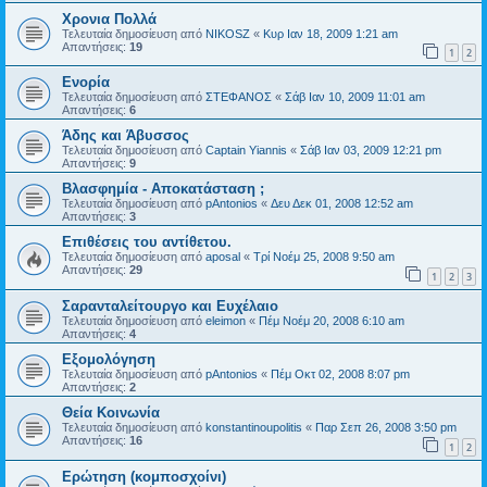
Χρονια Πολλά
Τελευταία δημοσίευση από
NIKOSZ
«
Κυρ Ιαν 18, 2009 1:21 am
Απαντήσεις:
19
1
2
Ενορία
Τελευταία δημοσίευση από
ΣΤΕΦΑΝΟΣ
«
Σάβ Ιαν 10, 2009 11:01 am
Απαντήσεις:
6
Άδης και Άβυσσος
Τελευταία δημοσίευση από
Captain Yiannis
«
Σάβ Ιαν 03, 2009 12:21 pm
Απαντήσεις:
9
Βλασφημία - Αποκατάσταση ;
Τελευταία δημοσίευση από
pAntonios
«
Δευ Δεκ 01, 2008 12:52 am
Απαντήσεις:
3
Επιθέσεις του αντίθετου.
Τελευταία δημοσίευση από
aposal
«
Τρί Νοέμ 25, 2008 9:50 am
Απαντήσεις:
29
1
2
3
Σαρανταλείτουργο και Ευχέλαιο
Τελευταία δημοσίευση από
eleimon
«
Πέμ Νοέμ 20, 2008 6:10 am
Απαντήσεις:
4
Εξομολόγηση
Τελευταία δημοσίευση από
pAntonios
«
Πέμ Οκτ 02, 2008 8:07 pm
Απαντήσεις:
2
Θεία Κοινωνία
Τελευταία δημοσίευση από
konstantinoupolitis
«
Παρ Σεπ 26, 2008 3:50 pm
Απαντήσεις:
16
1
2
Ερώτηση (κομποσχοίνι)