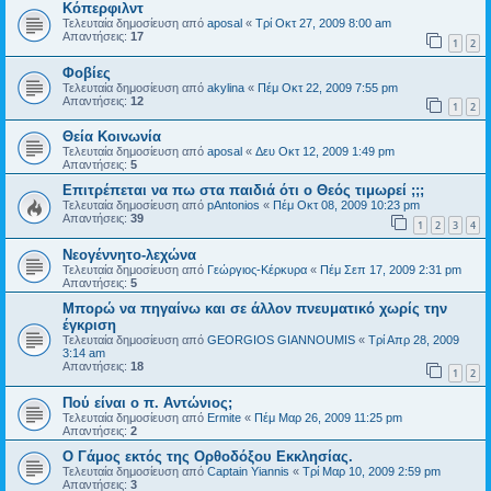
Κόπερφιλντ
Τελευταία δημοσίευση από
aposal
«
Τρί Οκτ 27, 2009 8:00 am
Απαντήσεις:
17
1
2
Φοβίες
Τελευταία δημοσίευση από
akylina
«
Πέμ Οκτ 22, 2009 7:55 pm
Απαντήσεις:
12
1
2
Θεία Κοινωνία
Τελευταία δημοσίευση από
aposal
«
Δευ Οκτ 12, 2009 1:49 pm
Απαντήσεις:
5
Επιτρέπεται να πω στα παιδιά ότι ο Θεός τιμωρεί ;;;
Τελευταία δημοσίευση από
pAntonios
«
Πέμ Οκτ 08, 2009 10:23 pm
Απαντήσεις:
39
1
2
3
4
Νεογέννητο-λεχώνα
Τελευταία δημοσίευση από
Γεώργιος-Κέρκυρα
«
Πέμ Σεπ 17, 2009 2:31 pm
Απαντήσεις:
5
Μπορώ να πηγαίνω και σε άλλον πνευματικό χωρίς την
έγκριση
Τελευταία δημοσίευση από
GEORGIOS GIANNOUMIS
«
Τρί Απρ 28, 2009
3:14 am
Απαντήσεις:
18
1
2
Πού είναι ο π. Αντώνιος;
Τελευταία δημοσίευση από
Ermite
«
Πέμ Μαρ 26, 2009 11:25 pm
Απαντήσεις:
2
Ο Γάμος εκτός της Ορθοδόξου Εκκλησίας.
Τελευταία δημοσίευση από
Captain Yiannis
«
Τρί Μαρ 10, 2009 2:59 pm
Απαντήσεις:
3