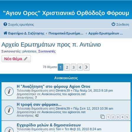
"Αγιον Ορος" Χριστιανικό Ορθόδοξο Φόρουμ
Συχνές ερωτήσεις
Σύνδεση
Ευρετήριο Δ. Συζήτησης
Πνευματικά Ερωτήματα προς τον π. Αντώνιο
Αρχείο Ερωτημάτων προς π. Αντώνιο
Αρχείο Ερωτημάτων προς π. Αντώνιο
Συντονιστές:
pAntonios
,
Συντονιστές
Νέο Θέμα
1
2
3
4
Επόμενη
78 θέματα
Ανακοινώσεις
Η "Αναζήτηση" στο φόρουμ Agion Oros
Τελευταία δημοσίευση από
Dimitris39
«
Πέμ Νοέμ 14, 2013 8:18 pm
Δημοσιεύτηκε σε
Ανακοινώσεις του agiooros.net
Απαντήσεις:
7
H τροφή σαν φάρμακο...
Τελευταία δημοσίευση από
Dimitris39
«
Πέμ Σεπ 12, 2013 10:36 am
Δημοσιεύτηκε σε
Ανακοινώσεις του agiooros.net
Απαντήσεις:
42
1
2
3
4
5
Εγχειρίδιο μελών & δημοσιεύσεων
Τελευταία δημοσίευση από
Teri
«
Τετ Φεβ 10, 2010 8:24 am