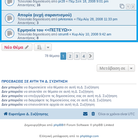
Τελευταία δημοσίευση από
pr28
«
Πέμ Σεπ 18, 2008 9:01 pm
Απαντήσεις:
16
1
2
Απορία (ευχή σαραντισμού)
Τελευταία δημοσίευση από
pAntonios
«
Πέμ Αύγ 28, 2008 11:33 pm
Απαντήσεις:
3
Ερμηνεία του <<ΠΙΣΤΕΥΩ>>
Τελευταία δημοσίευση από
strumfi
«
Κυρ Αύγ 10, 2008 9:42 am
Απαντήσεις:
8
Νέο Θέμα
1
2
3
4
Επόμενη
78 θέματα
Μετάβαση σε
ΠΡΟΣΒΆΣΕΙΣ ΣΕ ΑΥΤΉ ΤΗ Δ. ΣΥΖΉΤΗΣΗ
Δεν μπορείτε
να δημοσιεύετε νέα θέματα σε αυτή τη Δ. Συζήτηση
Δεν μπορείτε
να απαντάτε σε θέματα σε αυτή τη Δ. Συζήτηση
Δεν μπορείτε
να επεξεργάζεστε τις δημοσιεύσεις σας σε αυτή τη Δ. Συζήτηση
Δεν μπορείτε
να διαγράφετε τις δημοσιεύσεις σας σε αυτή τη Δ. Συζήτηση
Δεν μπορείτε
να επισυνάπτετε αρχεία σε αυτή τη Δ. Συζήτηση
Ευρετήριο Δ. Συζήτησης
Όλοι οι χρόνοι είναι
UTC
Δημιουργήθηκε από
phpBB
® Forum Software © phpBB Limited
Ελληνική μετάφραση από το
phpbbgr.com