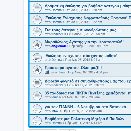
Δραματική έκκληση για βοήθεια άστεγου μαθη
από
Domna
»
Τετ Ιαν 16, 2013 10:20 am
Έκκληση Ενίσχυσης Νεφροπαθούς Ορφανού Πα
από
Domna
»
Τετ Ιαν 16, 2013 10:22 am
Για τους άστεγους συνανθρώπους μας ...
από
trader21
»
Πέμ Μαρ 01, 2012 9:58 am
Μαραθώνιος Αγάπης για την Ιεραποστολή!
από
angieholi
»
Πέμ Νοέμ 15, 2012 9:11 am
Έκκληση ενίσχυσης πάσχοντος μαθητή
από
Domna
»
Παρ Δεκ 07, 2012 6:04 am
Προσφορά αγάπης-Όλοι μαζί!!!
από
gkou
»
Παρ Νοέμ 02, 2012 4:54 pm
Δωρεάν φαγητό σε συνανθρώπους μας που έχ
από
trader21
»
Πέμ Οκτ 11, 2012 8:36 am
35 παιδάκια του ΠΙΚΠΑ Πεντέλης χρειάζονται 
από
toula
»
Τετ Νοέμ 07, 2012 7:06 am
για τον ΓΙΑΝΝΗ... 6 Νοεμβρίου στο Βοτανικό...
από
ΜΙΧΣ
»
Πέμ Οκτ 25, 2012 10:05 am
Βοηθήστε μια Πολύτεκνη Μητέρα 6 Παιδιών
από
Domna
»
Πέμ Οκτ 11, 2012 6:14 am