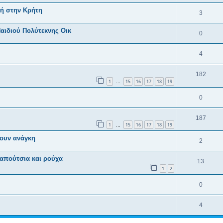
τή στην Κρήτη
3
ιδιού Πολύτεκνης Οικ
0
4
182
1
15
16
17
18
19
…
0
187
1
15
16
17
18
19
…
ουν ανάγκη
2
παπούτσια και ρούχα
13
1
2
0
4