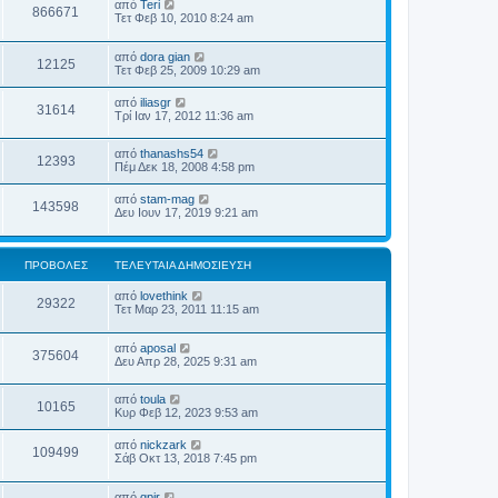
από
Teri
866671
Τετ Φεβ 10, 2010 8:24 am
από
dora gian
12125
Τετ Φεβ 25, 2009 10:29 am
από
iliasgr
31614
Τρί Ιαν 17, 2012 11:36 am
από
thanashs54
12393
Πέμ Δεκ 18, 2008 4:58 pm
από
stam-mag
143598
Δευ Ιουν 17, 2019 9:21 am
ΠΡΟΒΟΛΈΣ
ΤΕΛΕΥΤΑΊΑ ΔΗΜΟΣΊΕΥΣΗ
από
lovethink
29322
Τετ Μαρ 23, 2011 11:15 am
από
aposal
375604
Δευ Απρ 28, 2025 9:31 am
από
toula
10165
Κυρ Φεβ 12, 2023 9:53 am
από
nickzark
109499
Σάβ Οκτ 13, 2018 7:45 pm
από
gpir