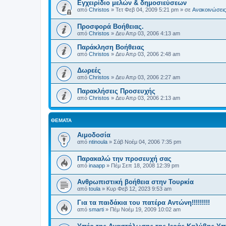
Εγχειρίδιο μελών & δημοσιεύσεων
από
Christos
»
Τετ Φεβ 04, 2009 5:21 pm
» σε
Ανακοινώσεις 
Προσφορά Βοήθειας.
από
Christos
»
Δευ Απρ 03, 2006 4:13 am
Παράκληση Βοήθειας
από
Christos
»
Δευ Απρ 03, 2006 2:48 am
Δωρεές
από
Christos
»
Δευ Απρ 03, 2006 2:27 am
Παρακλήσεις Προσευχής
από
Christos
»
Δευ Απρ 03, 2006 2:13 am
ΘΈΜΑΤΑ
Αιμοδοσία
από
ntinoula
»
Σάβ Νοέμ 04, 2006 7:35 pm
Παρακαλώ την προσευχή σας
από
inaapp
»
Πέμ Σεπ 18, 2008 12:39 pm
Ανθρωπιστική βοήθεια στην Τουρκία
από
toula
»
Κυρ Φεβ 12, 2023 9:53 am
Για τα παιδάκια του πατέρα Αντώνη!!!!!!!!!
από
smarti
»
Πέμ Νοέμ 19, 2009 10:02 am