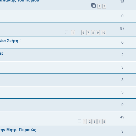
απαντής του Κυρίου
15
1
2
0
97
1
6
7
8
9
10
…
εα Σκήτη !
0
ες
2
3
3
5
9
49
1
2
3
4
5
ην Μητρ. Πειραιώς
3