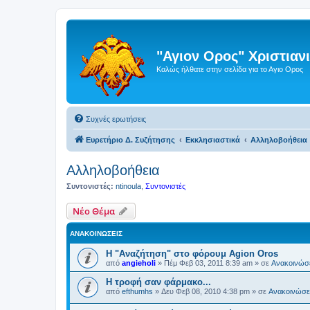
"Αγιον Ορος" Χριστια
Καλώς ήλθατε στην σελίδα για το Αγιο Ορος
Συχνές ερωτήσεις
Ευρετήριο Δ. Συζήτησης
Εκκλησιαστικά
Αλληλοβοήθεια
Αλληλοβοήθεια
Συντονιστές:
ntinoula
,
Συντονιστές
Νέο Θέμα
ΑΝΑΚΟΙΝΏΣΕΙΣ
Η "Αναζήτηση" στο φόρουμ Agion Oros
από
angieholi
»
Πέμ Φεβ 03, 2011 8:39 am
» σε
Ανακοινώσε
H τροφή σαν φάρμακο...
από
efthumhs
»
Δευ Φεβ 08, 2010 4:38 pm
» σε
Ανακοινώσει