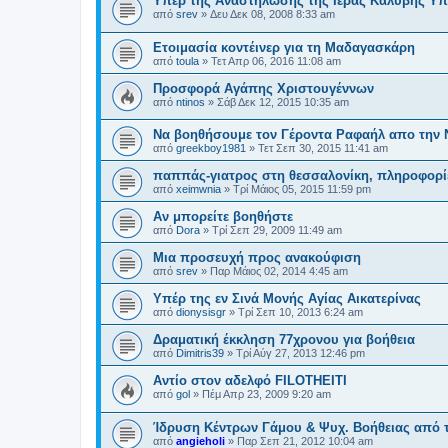
Υπέρ της Αναστήλωσης της Ιεράς Καλύβης Υπ
από
srev
»
Δευ Δεκ 08, 2008 8:33 am
Ετοιμασία κοντέινερ για τη Μαδαγασκάρη
από
toula
»
Τετ Απρ 06, 2016 11:08 am
Προσφορά Αγάπης Χριστουγέννων
από
ntinos
»
Σάβ Δεκ 12, 2015 10:35 am
Να βοηθήσουμε τον Γέροντα Ραφαήλ απο την Ν
από
greekboy1981
»
Τετ Σεπ 30, 2015 11:41 am
παππάς-γιατρος στη θεσσαλονίκη, πληροφορί
από
xeimwnia
»
Τρί Μάιος 05, 2015 11:59 pm
Αν μπορείτε βοηθήστε
από
Dora
»
Τρί Σεπ 29, 2009 11:49 am
Μια προσευχή προς ανακούφιση
από
srev
»
Παρ Μάιος 02, 2014 4:45 am
Υπέρ της εν Σινά Μονής Αγίας Αικατερίνας
από
dionysisgr
»
Τρί Σεπ 10, 2013 6:24 am
Δραματική έκκληση 77χρονου για βοήθεια
από
Dimitris39
»
Τρί Αύγ 27, 2013 12:46 pm
Αντίο στον αδελφό FILOTHEITI
από
gol
»
Πέμ Απρ 23, 2009 9:20 am
Ίδρυση Κέντρων Γάμου & Ψυχ. Βοήθειας από τ
από
angieholi
»
Παρ Σεπ 21, 2012 10:04 am