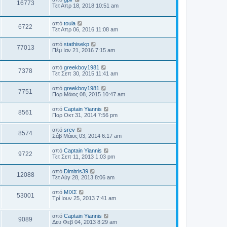
16773
Τετ Απρ 18, 2018 10:51 am
από
toula
6722
Τετ Απρ 06, 2016 11:08 am
από
stathisekp
77013
Πέμ Ιαν 21, 2016 7:15 am
από
greekboy1981
7378
Τετ Σεπ 30, 2015 11:41 am
από
greekboy1981
7751
Παρ Μάιος 08, 2015 10:47 am
από
Captain Yiannis
8561
Παρ Οκτ 31, 2014 7:56 pm
από
srev
8574
Σάβ Μάιος 03, 2014 6:17 am
από
Captain Yiannis
9722
Τετ Σεπ 11, 2013 1:03 pm
από
Dimitris39
12088
Τετ Αύγ 28, 2013 8:06 am
από
ΜΙΧΣ
53001
Τρί Ιουν 25, 2013 7:41 am
από
Captain Yiannis
9089
Δευ Φεβ 04, 2013 8:29 am