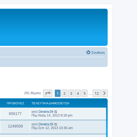
Σύνδεση
Σελίδα
1
από
12
1
2
3
4
5
12
Επόμενη
281 θέματα
…
ΠΡΟΒΟΛΈΣ
ΤΕΛΕΥΤΑΊΑ ΔΗΜΟΣΊΕΥΣΗ
από
Dimitris39
656177
Πέμ Νοέμ 14, 2013 8:18 pm
από
Dimitris39
1249509
Πέμ Σεπ 12, 2013 10:36 am