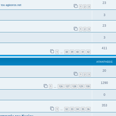
23
του agiooros.net
1
2
3
3
23
1
2
3
3
411
1
38
39
40
41
42
…
ΑΠΑΝΤΉΣΕΙΣ
20
1
2
3
1290
1
126
127
128
129
130
…
0
353
1
32
33
34
35
36
…