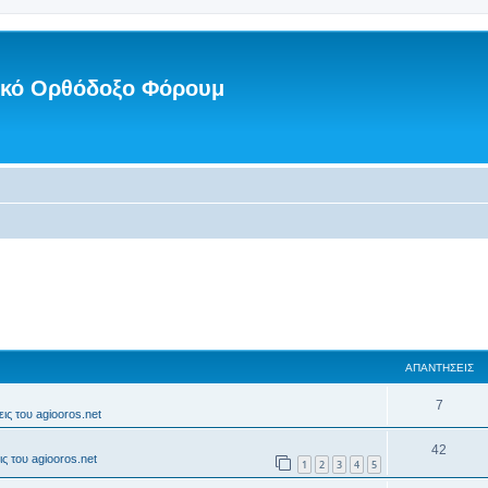
νικό Ορθόδοξο Φόρουμ
ΑΠΑΝΤΉΣΕΙΣ
7
ις του agiooros.net
42
ς του agiooros.net
1
2
3
4
5