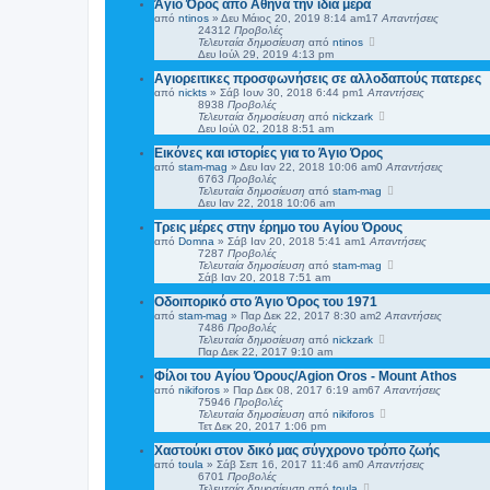
Άγιο Όρος από Αθήνα την ίδια μέρα
από
ntinos
»
Δευ Μάιος 20, 2019 8:14 am
17
Απαντήσεις
24312
Προβολές
Τελευταία δημοσίευση
από
ntinos
Δευ Ιούλ 29, 2019 4:13 pm
Αγιορειτικες προσφωνήσεις σε αλλοδαπούς πατερες
από
nickts
»
Σάβ Ιουν 30, 2018 6:44 pm
1
Απαντήσεις
8938
Προβολές
Τελευταία δημοσίευση
από
nickzark
Δευ Ιούλ 02, 2018 8:51 am
Εικόνες και ιστορίες για το Άγιο Όρος
από
stam-mag
»
Δευ Ιαν 22, 2018 10:06 am
0
Απαντήσεις
6763
Προβολές
Τελευταία δημοσίευση
από
stam-mag
Δευ Ιαν 22, 2018 10:06 am
Τρεις μέρες στην έρημο του Αγίου Όρους
από
Domna
»
Σάβ Ιαν 20, 2018 5:41 am
1
Απαντήσεις
7287
Προβολές
Τελευταία δημοσίευση
από
stam-mag
Σάβ Ιαν 20, 2018 7:51 am
Οδοιπορικό στο Άγιο Όρος του 1971
από
stam-mag
»
Παρ Δεκ 22, 2017 8:30 am
2
Απαντήσεις
7486
Προβολές
Τελευταία δημοσίευση
από
nickzark
Παρ Δεκ 22, 2017 9:10 am
Φίλοι του Αγίου Όρους/Agion Oros - Mount Athos
από
nikiforos
»
Παρ Δεκ 08, 2017 6:19 am
67
Απαντήσεις
75946
Προβολές
Τελευταία δημοσίευση
από
nikiforos
Τετ Δεκ 20, 2017 1:06 pm
Χαστούκι στον δικό μας σύγχρονο τρόπο ζωής
από
toula
»
Σάβ Σεπ 16, 2017 11:46 am
0
Απαντήσεις
6701
Προβολές
Τελευταία δημοσίευση
από
toula