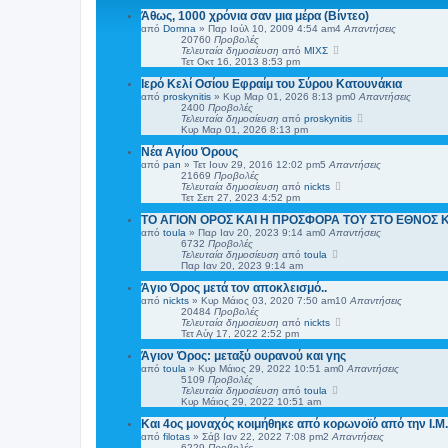
Άθως, 1000 χρόνια σαν μια μέρα (Βίντεο)
από
Domna
»
Παρ Ιούλ 10, 2009 4:54 am
4
Απαντήσεις
20760
Προβολές
Τελευταία δημοσίευση
από
ΜΙΧΣ
Τετ Οκτ 16, 2013 8:53 pm
Ιερό Κελί Οσίου Εφραίμ του Σύρου Κατουνάκια
από
proskynitis
»
Κυρ Μαρ 01, 2026 8:13 pm
0
Απαντήσεις
2400
Προβολές
Τελευταία δημοσίευση
από
proskynitis
Κυρ Μαρ 01, 2026 8:13 pm
Νέα Αγίου Όρους
από
pan
»
Τετ Ιουν 29, 2016 12:02 pm
5
Απαντήσεις
21669
Προβολές
Τελευταία δημοσίευση
από
nickts
Τετ Σεπ 27, 2023 4:52 pm
ΤΟ ΑΓΙΟΝ ΟΡΟΣ ΚΑΙ H ΠΡΟΣΦΟΡΑ ΤΟΥ ΣΤΟ ΕΘΝΟΣ 
από
toula
»
Παρ Ιαν 20, 2023 9:14 am
0
Απαντήσεις
6732
Προβολές
Τελευταία δημοσίευση
από
toula
Παρ Ιαν 20, 2023 9:14 am
Άγιο Όρος μετά τον αποκλεισμό..
από
nickts
»
Κυρ Μάιος 03, 2020 7:50 am
10
Απαντήσεις
20484
Προβολές
Τελευταία δημοσίευση
από
nickts
Τετ Αύγ 17, 2022 2:52 pm
Άγιον Όρος: μεταξύ ουρανού και γης
από
toula
»
Κυρ Μάιος 29, 2022 10:51 am
0
Απαντήσεις
5109
Προβολές
Τελευταία δημοσίευση
από
toula
Κυρ Μάιος 29, 2022 10:51 am
Και 4ος μοναχός κοιμήθηκε από κορωνοϊό από την Ι.Μ
από
filotas
»
Σάβ Ιαν 22, 2022 7:08 pm
2
Απαντήσεις
6229
Προβολές