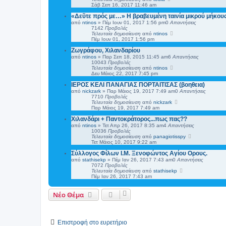
Σάβ Σεπ 16, 2017 11:46 am
«Δεῦτε πρός με…» Η βραβευμένη ταινία μικρού μήκου
από
ntinos
»
Πέμ Ιουν 01, 2017 1:56 pm
0
Απαντήσεις
7142
Προβολές
Τελευταία δημοσίευση
από
ntinos
Πέμ Ιουν 01, 2017 1:56 pm
Ζωγράφου, Χιλανδαρίου
από
ntinos
»
Παρ Σεπ 18, 2015 11:45 am
6
Απαντήσεις
10043
Προβολές
Τελευταία δημοσίευση
από
ntinos
Δευ Μάιος 22, 2017 7:45 pm
ΙΕΡΟΣ ΚΕΛΙ ΠΑΝΑΓΙΑΣ ΠΟΡΤΑΙΤΙΣΑΣ (βοηθεια)
από
nickzark
»
Παρ Μάιος 19, 2017 7:49 am
0
Απαντήσεις
7710
Προβολές
Τελευταία δημοσίευση
από
nickzark
Παρ Μάιος 19, 2017 7:49 am
Χιλανδάρι + Παντοκράτορος...πως πας??
από
ntinos
»
Τετ Απρ 26, 2017 8:35 am
4
Απαντήσεις
10036
Προβολές
Τελευταία δημοσίευση
από
panagiotisspy
Τετ Μάιος 10, 2017 9:22 am
Σύλλογος Φίλων Ι.Μ. Ξενοφώντος Αγίου Ορους.
από
stathisekp
»
Πέμ Ιαν 26, 2017 7:43 am
0
Απαντήσεις
7072
Προβολές
Τελευταία δημοσίευση
από
stathisekp
Πέμ Ιαν 26, 2017 7:43 am
Νέο Θέμα
Επιστροφή στο ευρετήριο