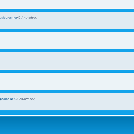
agiooros.net
42
Απαντήσεις
giooros.net
23
Απαντήσεις