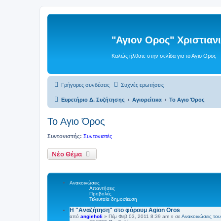
"Αγιον Ορος" Χριστια
Καλώς ήλθατε στην σελίδα για το Αγιο Ορος
Γρήγορες συνδέσεις
Συχνές ερωτήσεις
Ευρετήριο Δ. Συζήτησης
Αγιορείτικα
Το Αγιο Όρος
Το Αγιο Όρος
Συντονιστής:
Συντονιστές
Νέο Θέμα
Ανακοινώσεις
Απαντήσεις
Προβολές
Τελευταία δημοσίευση
Η "Αναζήτηση" στο φόρουμ Agion Oros
από
angieholi
»
Πέμ Φεβ 03, 2011 8:39 am
» σε
Ανακοινώσεις του