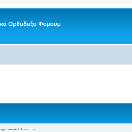
νικό Ορθόδοξο Φόρουμ
 agiooros.net
7
Απαντήσεις