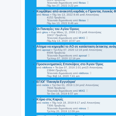
Τελευταία δημοσίευση
από
filotas
Πέμ Ιαν 27, 2022 3:22 pm
Κοιμήθηκε από ανακοπή καρδιάς ο Γέροντας Λουκάς Φ
από
filotas
»
Πέμ Ιαν 13, 2022 8:46 am
0
Απαντήσεις
4152
Προβολές
Τελευταία δημοσίευση
από
filotas
Πέμ Ιαν 13, 2022 8:46 am
Οι Παναγίες του Αγίου Όρους
από
gkou
»
Κυρ Μάιος 11, 2008 2:23 pm
8
Απαντήσεις
10417
Προβολές
Τελευταία δημοσίευση
από
ΜΙΧΣ
Πέμ Αύγ 13, 2020 10:07 am
Αίτημα να κηρυχθεί το ΑΟ σε κατάσταση έκτακτης ανά
από
aposal
»
Τρί Απρ 07, 2020 12:16 pm
0
Απαντήσεις
6508
Προβολές
Τελευταία δημοσίευση
από
aposal
Τρί Απρ 07, 2020 12:16 pm
Προσκυνηματικές Επισκέψεις στο Άγιον Όρος
από
nikiforos
»
Τετ Δεκ 07, 2016 2:01 pm
15
Απαντήσεις
23944
Προβολές
Τελευταία δημοσίευση
από
nikiforos
Παρ Φεβ 14, 2020 7:41 am
ΕΓ/ΟΓ 'Παναγία Εγγυήτρια'
από
nickts
»
Τρί Οκτ 01, 2019 1:24 pm
2
Απαντήσεις
7934
Προβολές
Τελευταία δημοσίευση
από
ΜΙΧΣ
Τετ Οκτ 16, 2019 8:57 am
Κτίριο στις Καρυές
από
nickts
»
Πέμ Ιούλ 18, 2019 8:17 am
2
Απαντήσεις
7306
Προβολές
Τελευταία δημοσίευση
από
ntinos
Τρί Αύγ 20, 2019 12:09 pm