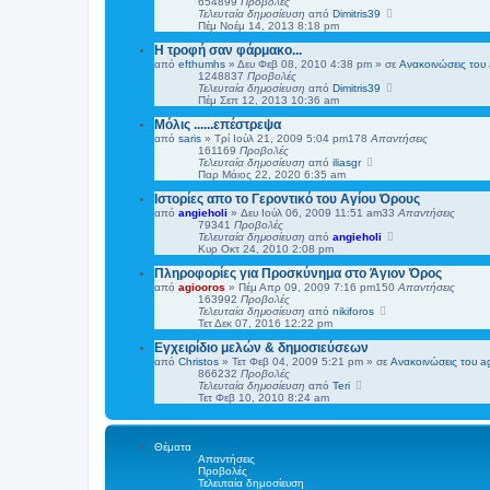
654899
Προβολές
Τελευταία δημοσίευση
από
Dimitris39
Πέμ Νοέμ 14, 2013 8:18 pm
H τροφή σαν φάρμακο...
από
efthumhs
»
Δευ Φεβ 08, 2010 4:38 pm
» σε
Ανακοινώσεις του 
1248837
Προβολές
Τελευταία δημοσίευση
από
Dimitris39
Πέμ Σεπ 12, 2013 10:36 am
Μόλις ......επέστρεψα
από
saris
»
Τρί Ιούλ 21, 2009 5:04 pm
178
Απαντήσεις
161169
Προβολές
Τελευταία δημοσίευση
από
iliasgr
Παρ Μάιος 22, 2020 6:35 am
Ιστορίες απο το Γεροντικό του Αγίου Όρους
από
angieholi
»
Δευ Ιούλ 06, 2009 11:51 am
33
Απαντήσεις
79341
Προβολές
Τελευταία δημοσίευση
από
angieholi
Κυρ Οκτ 24, 2010 2:08 pm
Πληροφορίες για Προσκύνημα στο Άγιον Όρος
από
agiooros
»
Πέμ Απρ 09, 2009 7:16 pm
150
Απαντήσεις
163992
Προβολές
Τελευταία δημοσίευση
από
nikiforos
Τετ Δεκ 07, 2016 12:22 pm
Εγχειρίδιο μελών & δημοσιεύσεων
από
Christos
»
Τετ Φεβ 04, 2009 5:21 pm
» σε
Ανακοινώσεις του a
866232
Προβολές
Τελευταία δημοσίευση
από
Teri
Τετ Φεβ 10, 2010 8:24 am
Θέματα
Απαντήσεις
Προβολές
Τελευταία δημοσίευση