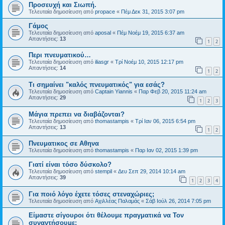
Προσευχή και Σιωπή.
Τελευταία δημοσίευση από
propace
«
Πέμ Δεκ 31, 2015 3:07 pm
Γάμος
Τελευταία δημοσίευση από
aposal
«
Πέμ Νοέμ 19, 2015 6:37 am
Απαντήσεις:
13
1
2
Περι πνευματικού…
Τελευταία δημοσίευση από
iliasgr
«
Τρί Νοέμ 10, 2015 12:17 pm
Απαντήσεις:
14
1
2
Τι σημαίνει "καλός πνευματικός" για εσάς?
Τελευταία δημοσίευση από
Captain Yiannis
«
Παρ Φεβ 20, 2015 11:24 am
Απαντήσεις:
29
1
2
3
Μάγια πρεπει να διαβάζονται?
Τελευταία δημοσίευση από
thomastampis
«
Τρί Ιαν 06, 2015 6:54 pm
Απαντήσεις:
13
1
2
Πνευματικος σε Αθηνα
Τελευταία δημοσίευση από
thomastampis
«
Παρ Ιαν 02, 2015 1:39 pm
Γιατί είναι τόσο δύσκολο?
Τελευταία δημοσίευση από
stempil
«
Δευ Σεπ 29, 2014 10:14 am
Απαντήσεις:
39
1
2
3
4
Για ποιό λόγο έχετε τόσες στεναχώριες;
Τελευταία δημοσίευση από
Αχιλλέας Παλαμάς
«
Σάβ Ιούλ 26, 2014 7:05 pm
Είμαστε σίγουροι ότι θέλουμε πραγματικά να Τον
συναντήσουμε;