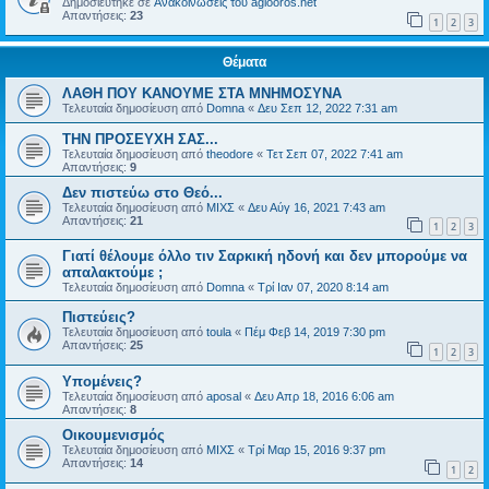
Δημοσιεύτηκε σε
Ανακοινώσεις του agiooros.net
Απαντήσεις:
23
1
2
3
Θέματα
ΛΑΘΗ ΠΟΥ ΚΑΝΟΥΜΕ ΣΤΑ ΜΝΗΜΟΣΥΝΑ
Τελευταία δημοσίευση από
Domna
«
Δευ Σεπ 12, 2022 7:31 am
ΤΗΝ ΠΡΟΣΕΥΧΗ ΣΑΣ...
Τελευταία δημοσίευση από
theodore
«
Τετ Σεπ 07, 2022 7:41 am
Απαντήσεις:
9
Δεν πιστεύω στο Θεό...
Τελευταία δημοσίευση από
ΜΙΧΣ
«
Δευ Αύγ 16, 2021 7:43 am
Απαντήσεις:
21
1
2
3
Γιατί θέλουμε όλλο τιν Σαρκική ηδονή και δεν μπορούμε να
απαλακτούμε ;
Τελευταία δημοσίευση από
Domna
«
Τρί Ιαν 07, 2020 8:14 am
Πιστεύεις?
Τελευταία δημοσίευση από
toula
«
Πέμ Φεβ 14, 2019 7:30 pm
Απαντήσεις:
25
1
2
3
Υπομένεις?
Τελευταία δημοσίευση από
aposal
«
Δευ Απρ 18, 2016 6:06 am
Απαντήσεις:
8
Οικουμενισμός
Τελευταία δημοσίευση από
ΜΙΧΣ
«
Τρί Μαρ 15, 2016 9:37 pm
Απαντήσεις:
14
1
2