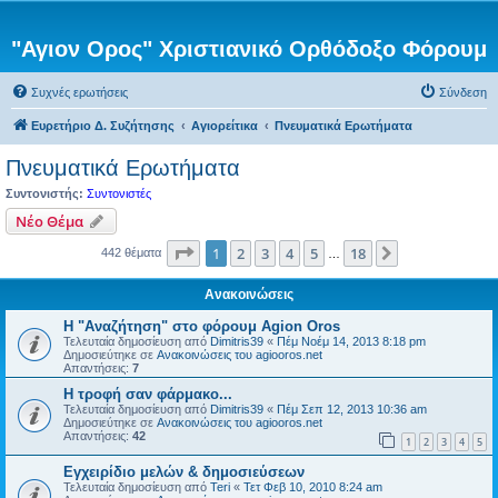
"Αγιον Ορος" Χριστιανικό Ορθόδοξο Φόρουμ
Συχνές ερωτήσεις
Σύνδεση
Ευρετήριο Δ. Συζήτησης
Αγιορείτικα
Πνευματικά Ερωτήματα
Πνευματικά Ερωτήματα
Συντονιστής:
Συντονιστές
Νέο Θέμα
Σελίδα
1
από
18
1
2
3
4
5
18
Επόμενη
442 θέματα
…
Ανακοινώσεις
Η "Αναζήτηση" στο φόρουμ Agion Oros
Τελευταία δημοσίευση από
Dimitris39
«
Πέμ Νοέμ 14, 2013 8:18 pm
Δημοσιεύτηκε σε
Ανακοινώσεις του agiooros.net
Απαντήσεις:
7
H τροφή σαν φάρμακο...
Τελευταία δημοσίευση από
Dimitris39
«
Πέμ Σεπ 12, 2013 10:36 am
Δημοσιεύτηκε σε
Ανακοινώσεις του agiooros.net
Απαντήσεις:
42
1
2
3
4
5
Εγχειρίδιο μελών & δημοσιεύσεων
Τελευταία δημοσίευση από
Teri
«
Τετ Φεβ 10, 2010 8:24 am