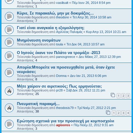
Τελευταία δημοσίευση από
vasilisalt
«
Πέμ Ιουν 26, 2014 8:54 pm
Απαντήσεις:
1
Κύριε, Σε παρακαλώ, μην με δοκιμάζεις...
Τελευταία δημοσίευση από
theodore
«
Τετ Απρ 30, 2014 10:58 am
Απαντήσεις:
7
Γιατί είναι αναγκαία η εξομολόγηση;
Τελευταία δημοσίευση από
Αχιλλέας Παλαμάς
«
Κυρ Απρ 13, 2014 10:21 am
Μνημόνευση ονομάτων
Τελευταία δημοσίευση από
toula
«
Τετ Δεκ 04, 2013 10:57 am
Ο Ιησούς έκανε τον Πιλάτο να τρομάξει -2013
Τελευταία δημοσίευση από
panosgreece
«
Δευ Μάιος 27, 2013 12:39 pm
Απαντήσεις:
4
Απορία:Μπορείτε να προσευχηθείτε μετά, όταν έχετε
νευριάσει;
Τελευταία δημοσίευση από
Domna
«
Δευ Ιαν 21, 2013 6:06 pm
Απαντήσεις:
8
Μήτε χαίρειν σε αιρετικούς; Πως ερμηνεύεται;
Τελευταία δημοσίευση από
pr28
«
Σάβ Δεκ 29, 2012 11:21 pm
Απαντήσεις:
25
1
2
3
Πνευματική παρακμή...
Τελευταία δημοσίευση από
theodosis79
«
Τρί Νοέμ 27, 2012 2:21 pm
Απαντήσεις:
38
1
2
3
4
Ερώτηση σχετικά για την προσευχή με κομποσχοίνι
Τελευταία δημοσίευση από
agiooros
«
Πέμ Νοέμ 22, 2012 9:31 am
Απαντήσεις:
3