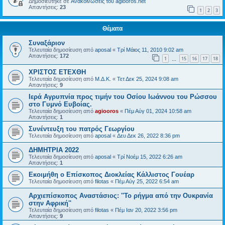
Δημοσιεύτηκε σε
Ανακοινώσεις του agiooros.net
Απαντήσεις:
23
1
2
3
Θέματα
Συναξάριον
Τελευταία δημοσίευση από
aposal
«
Τρί Μάιος 11, 2010 9:02 am
Απαντήσεις:
172
1
15
16
17
18
…
ΧΡΙΣΤΟΣ ΕΤΕΧΘΗ
Τελευταία δημοσίευση από
Μ.Δ.Κ.
«
Τετ Δεκ 25, 2024 9:08 am
Απαντήσεις:
9
Ιερά Αγρυπνία προς τιμήν του Οσίου Ιωάννου του Ρώσσου
στο Γυμνό Ευβοίας.
Τελευταία δημοσίευση από
agiooros
«
Πέμ Αύγ 01, 2024 10:58 am
Απαντήσεις:
1
Συνέντευξη του πατρός Γεωργίου
Τελευταία δημοσίευση από
aposal
«
Δευ Δεκ 26, 2022 8:36 pm
ΔΗΜΗΤΡΙΑ 2022
Τελευταία δημοσίευση από
aposal
«
Τρί Νοέμ 15, 2022 6:26 am
Απαντήσεις:
1
Εκοιμήθη ο Επίσκοπος Διοκλείας Κάλλιστος Γουέαρ
Τελευταία δημοσίευση από
filotas
«
Πέμ Αύγ 25, 2022 6:54 am
Αρχιεπίσκοπος Αναστάσιος: ''Το ρήγμα από την Ουκρανία
στην Αφρική''
Τελευταία δημοσίευση από
filotas
«
Πέμ Ιαν 20, 2022 3:56 pm
Απαντήσεις:
9