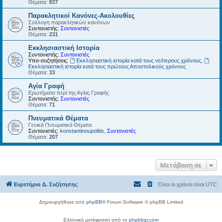
Θέματα:
837
Παρακλητικοί Κανόνες-Ακολουθίες
Συλλογη παρακλητικών κανόνων
Συντονιστής:
Συντονιστές
Θέματα:
231
Εκκλησιαστική Ιστορία
Συντονιστής:
Συντονιστές
Υπο-συζητήσεις:
Εκκλησιαστική ιστορία κατά τους νεότερους χρόνους
,
Εκκλησιαστική ιστορία κατά τους πρώτους Αποστολικούς χρόνους
Θέματα:
33
Αγία Γραφή
Ερωτήματα περί της Αγίας Γραφής
Συντονιστής:
Συντονιστές
Θέματα:
71
Πνευματικά Θέματα
Γενικά Πνευματικά Θέματα
Συντονιστές:
konstantinoupolitis
,
Συντονιστές
Θέματα:
207
Μετάβαση σε
Ευρετήριο Δ. Συζήτησης
Όλοι οι χρόνοι είναι
UTC
Δημιουργήθηκε από
phpBB
® Forum Software © phpBB Limited
Ελληνική μετάφραση από το
phpbbgr.com