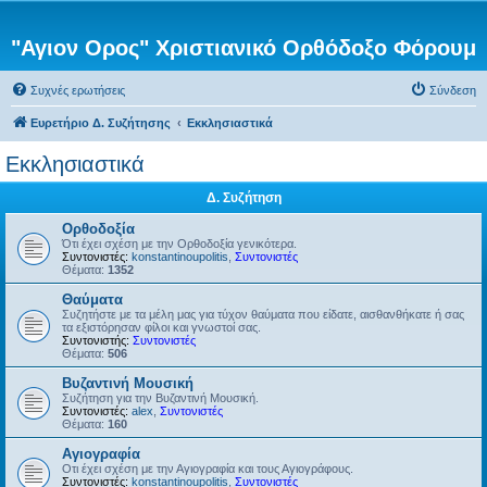
"Αγιον Ορος" Χριστιανικό Ορθόδοξο Φόρουμ
Συχνές ερωτήσεις
Σύνδεση
Ευρετήριο Δ. Συζήτησης
Εκκλησιαστικά
Εκκλησιαστικά
Δ. Συζήτηση
Ορθοδοξία
Ότι έχει σχέση με την Ορθοδοξία γενικότερα.
Συντονιστές:
konstantinoupolitis
,
Συντονιστές
Θέματα:
1352
Θαύματα
Συζητήστε με τα μέλη μας για τύχον θαύματα που είδατε, αισθανθήκατε ή σας
τα εξιστόρησαν φίλοι και γνωστοί σας.
Συντονιστής:
Συντονιστές
Θέματα:
506
Βυζαντινή Μουσική
Συζήτηση για την Βυζαντινή Μουσική.
Συντονιστές:
alex
,
Συντονιστές
Θέματα:
160
Αγιογραφία
Οτι έχει σχέση με την Αγιογραφία και τους Αγιογράφους.
Συντονιστές:
konstantinoupolitis
,
Συντονιστές