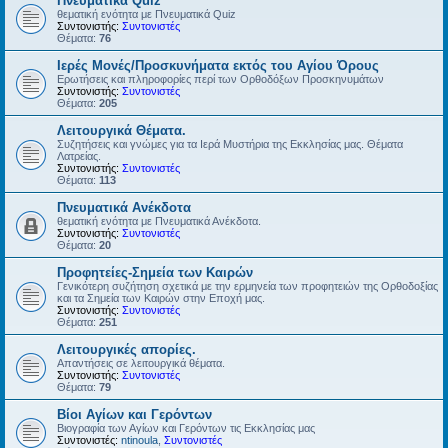
Πνευματικά Quiz
θεματική ενότητα με Πνευματικά Quiz
Συντονιστής:
Συντονιστές
Θέματα:
76
Ιερές Μονές/Προσκυνήματα εκτός του Αγίου Όρους
Ερωτήσεις και πληροφορίες περί των Ορθοδόξων Προσκηνυμάτων
Συντονιστής:
Συντονιστές
Θέματα:
205
Λειτουργικά Θέματα.
Συζητήσεις και γνώμες για τα Ιερά Μυστήρια της Εκκλησίας μας. Θέματα
Λατρείας.
Συντονιστής:
Συντονιστές
Θέματα:
113
Πνευματικά Ανέκδοτα
θεματική ενότητα με Πνευματικά Ανέκδοτα.
Συντονιστής:
Συντονιστές
Θέματα:
20
Προφητείες-Σημεία των Καιρών
Γενικότερη συζήτηση σχετικά με την ερμηνεία των προφητειών της Ορθοδοξίας
και τα Σημεία των Καιρών στην Εποχή μας.
Συντονιστής:
Συντονιστές
Θέματα:
251
Λειτουργικές απορίες.
Απαντήσεις σε λειτουργικά θέματα.
Συντονιστής:
Συντονιστές
Θέματα:
79
Βίοι Αγίων και Γερόντων
Βιογραφία των Αγίων και Γερόντων τις Εκκλησίας μας
Συντονιστές:
ntinoula
,
Συντονιστές