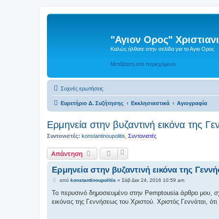
"Αγιον Ορος" Χριστια
Καλώς ήλθατε στην σελίδα για το Αγιο Ορος
Μετάβαση στο περιεχόμενο
Συχνές ερωτήσεις
Ευρετήριο Δ. Συζήτησης
Εκκλησιαστικά
Αγιογραφία
Ερμηνεία στην βυζαντινή εικόνα της Γ
Συντονιστές:
konstantinoupolitis
,
Συντονιστές
Απάντηση
Ερμηνεία στην βυζαντινή εικόνα της Γενν
Δ
από
konstantinoupolitis
»
Σάβ Δεκ 24, 2016 10:59 am
η
μ
Το περυσινό δημοσιευμένο στην Pemptousia άρθρο μου, σχ
ο
εικόνας της Γεννήσεως του Χριστού. Χριστός Γεννάται, ότι
σ
ί
ε