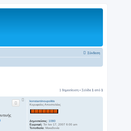
Σύνδεση
1 δημοσίευση • Σελίδα
1
από
1
Κ
konstantinoupolitis
ο
Κορυφαίος Αποστολέας
ρ
υ
φ
αντινής
ή
D
Δημοσιεύσεις:
1080
Εγγραφή:
Τετ Ιαν 17, 2007 6:00 am
Τοποθεσία:
Μακεδονία