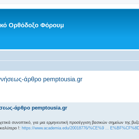
νικό Ορθόδοξο Φόρουμ
εννήσεως-άρθρο pemptousia.gr
ήσεως-άρθρο pemptousia.gr
ετικά συνοπτικό, για μια ερμηνευτική προσέγγιση βασικών σημείων της βυζ
 καλύτερο !:
https://www.academia.edu/20018776/%CE%9 ... E%BF%CF%8