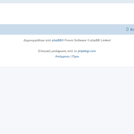
Επ
Δημιουργήθηκε από
phpBB
® Forum Software © phpBB Limited
Ελληνική μετάφραση από το
phpbbgr.com
Απόρρητο
|
Όροι