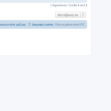
1 δημοσίευση • Σελίδα
1
από
1
Μετάβαση σε
ικοινωνήστε μαζί μας
Διαγραφή cookies
Όλοι οι χρόνοι είναι
UTC