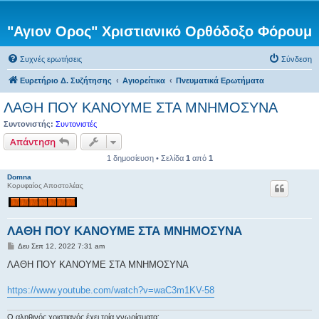
"Αγιον Ορος" Χριστιανικό Ορθόδοξο Φόρουμ
Συχνές ερωτήσεις
Σύνδεση
Ευρετήριο Δ. Συζήτησης
Αγιορείτικα
Πνευματικά Ερωτήματα
ΛΑΘΗ ΠΟΥ ΚΑΝΟΥΜΕ ΣΤΑ ΜΝΗΜΟΣΥΝΑ
Συντονιστής:
Συντονιστές
Απάντηση
1 δημοσίευση • Σελίδα
1
από
1
Domna
Κορυφαίος Αποστολέας
ΛΑΘΗ ΠΟΥ ΚΑΝΟΥΜΕ ΣΤΑ ΜΝΗΜΟΣΥΝΑ
Δ
Δευ Σεπ 12, 2022 7:31 am
η
μ
ΛΑΘΗ ΠΟΥ ΚΑΝΟΥΜΕ ΣΤΑ ΜΝΗΜΟΣΥΝΑ
ο
σ
ί
https://www.youtube.com/watch?v=waC3m1KV-58
ε
υ
σ
Ο αληθινός χριστιανός έχει τρία γνωρίσματα: