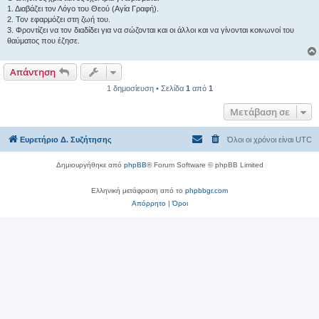
η
1. Διαβάζει τον Λόγο του Θεού (Αγία Γραφή).
2. Τον εφαρμόζει στη ζωή του.
3. Φροντίζει να τον διαδίδει για να σώζονται και οι άλλοι και να γίνονται κοινωνοί του
θαύματος που έζησε.
Απάντηση
1 δημοσίευση • Σελίδα
1
από
1
Μετάβαση σε
Ευρετήριο Δ. Συζήτησης
Όλοι οι χρόνοι είναι
UTC
Δημιουργήθηκε από
phpBB
® Forum Software © phpBB Limited
Ελληνική μετάφραση από το
phpbbgr.com
Απόρρητο
|
Όροι